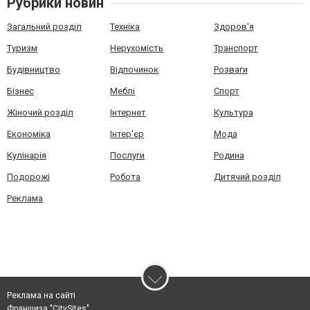
Рубрики новин
Загальний розділ
Техніка
Здоров'я
Туризм
Нерухомість
Транспорт
Будівництво
Відпочинок
Розваги
Бізнес
Меблі
Спорт
Жіночий розділ
Інтернет
Культура
Економіка
Інтер'єр
Мода
Кулінарія
Послуги
Родина
Подорожі
Робота
Дитячий розділ
Реклама
Реклама на сайті
Франшиза "CitySites"