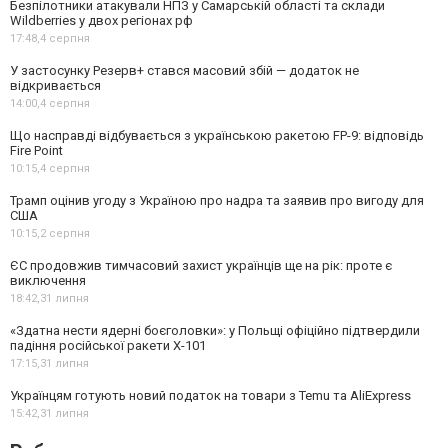
Безпілотники атакували НПЗ у Самарській області та склади
Wildberries у двох регіонах рф
17:48,
4 серпня
У застосунку Резерв+ стався масовий збій — додаток не
відкривається
14:00,
4 серпня
Що насправді відбувається з українською ракетою FP-9: відповідь
Fire Point
10:15,
4 серпня
Трамп оцінив угоду з Україною про надра та заявив про вигоду для
США
10:15,
2 серпня
ЄС продовжив тимчасовий захист українців ще на рік: проте є
виключення
18:42,
31 липня
«Здатна нести ядерні боєголовки»: у Польщі офіційно підтвердили
падіння російської ракети Х-101
17:15,
31 липня
Українцям готують новий податок на товари з Temu та AliExpress
15:42,
31 липня