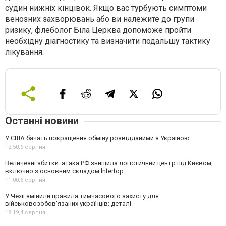
судин нижніх кінцівок. Якщо вас турбують симптоми
венозних захворювань або ви належите до групи
ризику, флеболог Біла Церква допоможе пройти
необхідну діагностику та визначити подальшу тактику
лікування.
Останні новини
У США бачать покращення обміну розвідданими з Україною
12:50,
6 серпня
Величезні збитки: атака РФ знищила логістичний центр під Києвом,
включно з основним складом Intertop
11:00,
6 серпня
У Чехії змінили правила тимчасового захисту для
військовозобов'язаних українців: деталі
18:19,
4 серпня