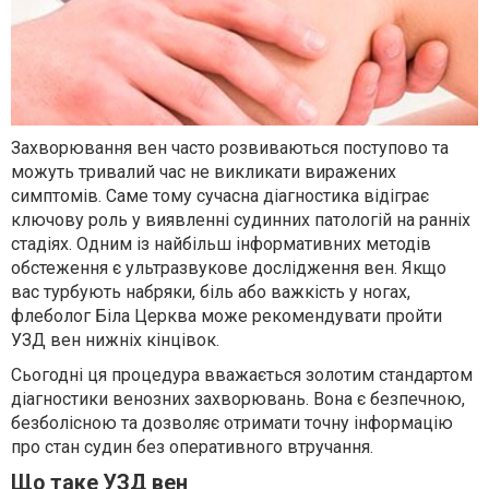
Захворювання вен часто розвиваються поступово та
можуть тривалий час не викликати виражених
симптомів. Саме тому сучасна діагностика відіграє
ключову роль у виявленні судинних патологій на ранніх
стадіях. Одним із найбільш інформативних методів
обстеження є ультразвукове дослідження вен. Якщо
вас турбують набряки, біль або важкість у ногах,
флеболог Біла Церква може рекомендувати пройти
УЗД вен нижніх кінцівок.
Сьогодні ця процедура вважається золотим стандартом
діагностики венозних захворювань. Вона є безпечною,
безболісною та дозволяє отримати точну інформацію
про стан судин без оперативного втручання.
Що таке УЗД вен