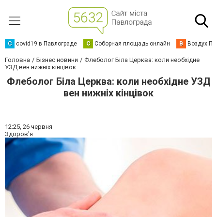
C
covid19 в Павлограде
С
Соборная площадь онлайн
В
Воздух Па
Головна
Бізнес новини
Флеболог Біла Церква: коли необхідне
УЗД вен нижніх кінцівок
Флеболог Біла Церква: коли необхідне УЗД
вен нижніх кінцівок
12:25,
26 червня
Здоров'я