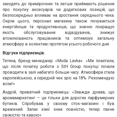
заходять до примірочних та легше приймають рішення
про покупку аксесуарів чи додаткових позицій, що
безпосередньо впливає на зростання середнього чека.
Окрім цього, персонал магазину також почувається
енергійніше та продуктивніше, що значно покращує
якість обслуговування відвідувачів, знижує
втомлюваність працівників та оптимізує загальну
атмосферу в колективі протягом усього робочого дня.
Відгуки підприємців:
Тетяна, бренд-менеджер «Moda Lavka»:
«Ми помітили,
що після початку роботи з StH Group покупці почали
проводити в залі набагато більше часу. Атмосфера стала
європейською, а середній чек зріс на 18%. Рекомендую
всім!»
Андрій, приватний підприємець:
«Завжди думав, що
аромамаркетинг — це тільки для дорогих парфумерних
бутиків. Спробував у своєму сток-магазині і був
вражений. Запах хімії зник повністю, тепер пахне
свіжістю та кавою»