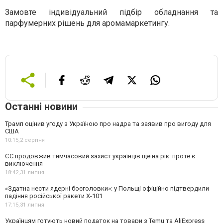
Замовте індивідуальний підбір обладнання та
парфумерних рішень для аромамаркетингу.
Останні новини
Трамп оцінив угоду з Україною про надра та заявив про вигоду для
США
10:15,
2 серпня
ЄС продовжив тимчасовий захист українців ще на рік: проте є
виключення
18:42,
31 липня
«Здатна нести ядерні боєголовки»: у Польщі офіційно підтвердили
падіння російської ракети Х-101
17:15,
31 липня
Українцям готують новий податок на товари з Temu та AliExpress