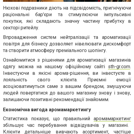
Нюхові подразники діють на підсвідомість, пригнічуючи
раціональні бар'єри та стимулюючи імпульсивні
покупки, які складають значну частину прибутку в
секторі ритейлу.
Впровадження систем нейтралізації та ароматизації
повітря для бізнесу дозволяет нівелювати дискомфорт
та створити атмосферу преміального шопінгу.
Ознайомитися з рішенями для ароматизації магазинів
одягу можна на нашому офіційному сайті
sth-gr.com
.
Інвестуючи в якісні арома-рішення, ви інвестуєте в
лояльність свого клієнта. Приємні емоції
асоціюватимуться саме з вашим брендом, змушуючи
людей повертатися до вашого магазину знову і знову,
залишаючи позитивні рекомендації знайомим.
Економічна вигода аромамаркетингу
Статистика показує, що правильний
аромамаркетинг
збільшує час перебування відвідувачів у магазині.
Клієнти детальніше вивчають асортимент, частіше