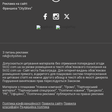
Реклама на сайті
Франшиза "CitySites"
З питань реклами:
rek@citysites.ua
Допускається цитування матеріалів без отримання попередньої згоди
5632.com.ua за умови розміщення в тексті обов'язкового посилання на
5632.com.ua - Сайт міста Павлограда. Для інтернет-видань обов'язкове
розміщення прямого, відкритого для пошукових систем гіперпосилання
на цитовані статті не нижче другого абзацу в тексті або в якості джерела.
Порушення виняткових прав переслідується Законом.
Матеріали з плашками "Новини компаній", "Промо", "Партнерський
матеріал", "Партнерський спецпроєкт", "Політичні новини", "Пресреліз",
"PR", "Офіційно", "Політична реклама" публікуються на правах реклами.
Політика конфіденційності
Правила сайту
Правила
класифайд
Редакційна політика