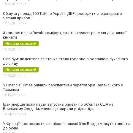
15:42,
31 липня
Обшуки у понад 100 ТЦК по Україні: ДБР проводить спецоперацію
Чесний призов
12:05,
31 липня
Акрилові ванни Ravak: комфорт, якість і сучасні рішення для ванної
кімнати
Новини компаній
15:00,
30 липня
Cica-бум: як центела азіатська стала головною рослиною сучасного
догляду
Новини компаній
17:00,
29 липня
У Financial Times оцінили перспективи переговорів Зеленського з
Трампом
16:10,
29 липня
Іран уперше після паузи запустив ракети по обʼєктах США на
Близькому Сході. Американці вдарили у відповідь
14:24,
29 липня
У Франції прогнозують, що лісові пожежі біля Бордо можуть тривати
до осені