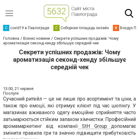
C
covid19 в Павлограде
С
Соборная площадь онлайн
В
Воздух Па
Головна
Бізнес новини
Секрети успішних продажів: Чому
ароматизація секонд-хенду збільшує середній чек
Секрети успішних продажів: Чому
ароматизація секонд-хенду збільшує
середній чек
13:00,
21 червня
Послуги
Сучасний ритейл — це не лише про асортимент та ціни, а
також про емоції, які отримує клієнт під час шопінгу. У
магазинах вживаного одягу емоційне сприйняття часто
затьмарюється стійким запахом хімчистки. Професійний
аромамаркетинг від компанії
StH Group
допомагає
змінити правила гри та значно підвищити прибутковість