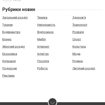
13:21,
27 липня
Рубрики новин
Загальний розділ
Техніка
Здоров'я
Туризм
Нерухомість
Транспорт
Будівництво
Відпочинок
Розваги
Бізнес
Меблі
Спорт
Жіночий розділ
Інтернет
Культура
Економіка
Інтер'єр
Мода
Кулінарія
Послуги
Родина
Подорожі
Робота
Дитячий розділ
Реклама