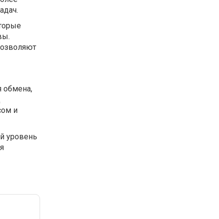
адач.
оторые
вы.
позволяют
я обмена,
д
сом и
ий уровень
я