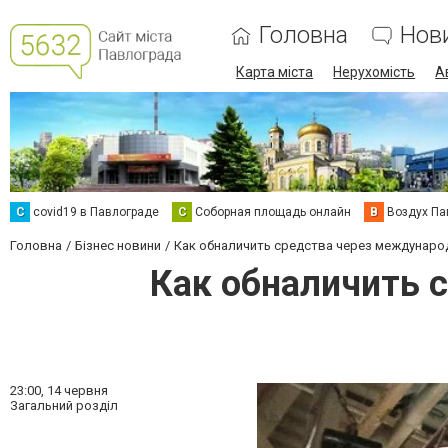
Головна
Нов
Карта міста
Нерухомість
А
C
covid19 в Павлограде
С
Соборная площадь онлайн
В
Воздух Па
Головна
Бізнес новини
Как обналичить средства через междунаро
Как обналичить 
23:00,
14 червня
Загальний розділ