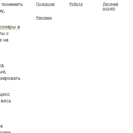
 понимать
Подорожі
Робота
Дитячий
розділ
у,
Реклама
доллары в
ты с
е на
ед
ые,
изировать
цесс
 весь
ые
более