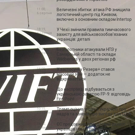
11:00,
Величезні збитки: атака РФ знищила
6 серпня
логістичний центр під Києвом,
включно з основним складом Intertop
18:19,
У Чехії змінили правила тимчасового
4 серпня
захисту для військовозобов'язаних
українців: деталі
17:48,
Безпілотники атакували НПЗ у
4 серпня
Самарській області та склади
Wildberries у двох регіонах рф
14:00,
У застосунку Резерв+ стався
4 серпня
масовий збій — додаток не
відкривається
10:15,
Що насправді відбувається з
4 серпня
українською ракетою FP-9: відповідь
Fire Point
10:15,
Трамп оцінив угоду з Україною про
2 серпня
надра та заявив про вигоду для США
18:42,
ЄС продовжив тимчасовий захист
31 липня
українців ще на рік: проте є
виключення