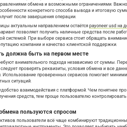
правлениями обмена и возможными ограничениями. Важно
 особенности конкретного способа вывода и итоговую сумм
олучит после завершения операции.
лицы актуальным направлением остаётся
payoneer usd на 
 вариант позволяет получить наличные средства после рабо
й системой. При выборе сервиса стоит обращать внимани
епутацию компании и качество клиентской поддержки.
ть должна быть на первом месте
ебуют внимательного подхода независимо от суммы. Пер
следует проверять реквизиты, условия обмена и все данн
й. Использование проверенных сервисов помогает миним
тных ситуаций.
удобство взаимодействия с платформой. Чем понятнее про
лучения средств, тем проще пользователю контролировать
 обмена пользуются спросом
ктивов пользователи всё чаще комбинируют традиционн
иптовалютные инструменты. Это позволяет выбирать наи