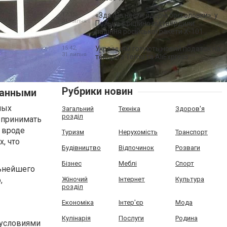
17:15,
«Здатна нести ядерні боєголовки»: у
31 липня
Польщі офіційно підтвердили
падіння російської ракети Х-101
15:42,
Українцям готують новий податок на
31 липня
товари з Temu та AliExpress
Рубрики новин
ванными
ных
Загальний
Техніка
Здоров'я
розділ
 принимать
 вроде
Туризм
Нерухомість
Транспорт
, что
Будівництво
Відпочинок
Розваги
Бізнес
Меблі
Спорт
льнейшего
,
Жіночий
Інтернет
Культура
розділ
Економіка
Інтер'єр
Мода
Кулінарія
Послуги
Родина
 условиями