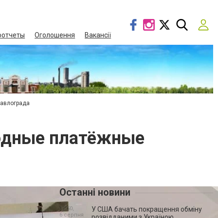
оотчеты
Оголошення
Вакансії
Павлограда
родные платёжные
Останні новини
12:50,
У США бачать покращення обміну
6 серпня
розвідданими з Україною