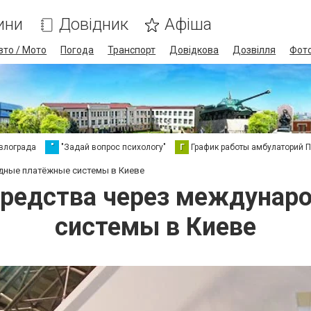
ини
Довідник
Афіша
вто / Мото
Погода
Транспорт
Довідкова
Дозвілля
Фот
влограда
"
"Задай вопрос психологу"
Г
График работы амбулаторий 
дные платёжные системы в Киеве
средства через междуна
системы в Киеве