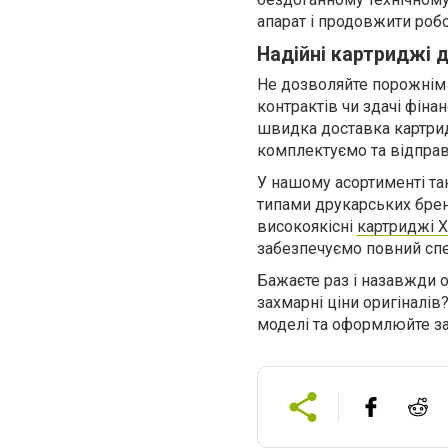
апарат і продовжити робо
Надійні картриджі д
Не дозволяйте порожнім 
контрактів чи здачі фіна
швидка доставка картрид
комплектуємо та відпра
У нашому асортименті та
типами друкарських бренд
високоякісні
картриджі X
забезпечуємо повний спе
Бажаєте раз і назавжди 
захмарні ціни оригіналів
моделі та оформлюйте з