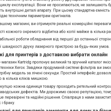
циклу експлуатації. Вони не просипаються, не залишають 
ють внутрішні деталі апарату. При цьому стандартна ємність
ідає технічним параметрам оригіналів.
шому магазині, ви отримуєте реальні комерційні переваги
ті кожного окремого відбитка або копії майже в кілька ра
табільної роботи обладнання від першої до останньої сторін
 швидкості друку лазерного пристрою за будь-яких умов.
жі для принтерів з доставкою вибрати онлайн
-магазин Kartridg пропонує великий та зручний каталог якіс
 техніки Xerox. Завдяки продуманій системі фільтрів ви зм
рібну модель за лічені секунди. Простий інтерфейс дозвол
 в кілька кліків мишкою.
купцю кожна одиниця товару проходить ретельний контро
ь заводських дефектів. Ми дорожимо своєю репутацією, том
 перевірені та надійні рішення. Співпраця з нами захисти
і браку.
иджі для принтерів замовити для дому та бізн