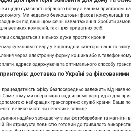
іви щодо сумісності обраного блоку з вашим пристроєм, н
опомогу. Ми надаємо безкоштовні фахові консультації та
озхідники під ваші щомісячні навантаження. Зробити замов
для великих компаній, так і для приватних осіб.
ки складається з кількох дуже простих кроків:
а маркуванням товару у відповідній категорії нашого сайту.
влення через електронну форму кошика або в телефонному
оплати, адреси одержувача та оптимального способу трансп
принтерів: доставка по Україні за фіксованими
 працездатність офісу безпосередньо залежить від наявнос
и. Саме тому ми оперативно надсилаємо картриджі для прин
 допомогою найкращих транспортних служб країни. Ваша п
ь-яке велике місто чи невелике селище.
вання надійно захищає чутливі фотобарабани та магнітні в
цій. Ви отримуєте повністю готовий до тривалого використа
стані. Вам залишиться лише зняти захисну плівку, встанов