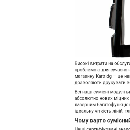
Високі витрати на обслу
проблемою для сучасного
магазину Kartridg — це 
дозволяють друкувати ве
Всі наші сумісні модулі 
абсолютно нових міцних к
лазерним багатофункціо
ідеальну чіткість ліній, 
Чому варто сумісни
Наші сертифіковані анал