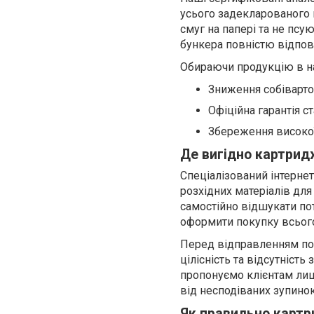
усього задекларованого 
смуг на папері та не псу
бункера повністю відпов
Обираючи продукцію в на
Зниження собівартос
Офіційна гарантія с
Збереження високої
Де вигідно картрид
Спеціалізований інтернет
розхідних матеріалів для
самостійно відшукати пот
оформити покупку всього
Перед відправленням по
цілісність та відсутніст
пропонуємо клієнтам лише
від несподіваних зупинок 
Як правильно картр