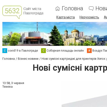
Головна
Нов
Карта міста
Нерухомість
А
C
covid19 в Павлограде
С
Соборная площадь онлайн
В
Воздух Па
Головна
Бізнес новини
Нові сумісні картриджі для принтерів Xerox
Нові сумісні карт
13:58,
3 червня
Техніка