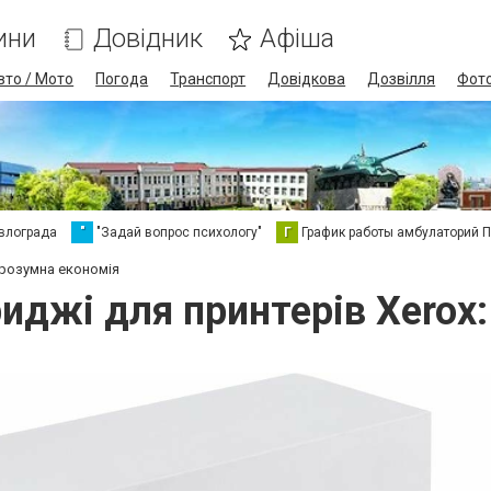
ини
Довідник
Афіша
вто / Мото
Погода
Транспорт
Довідкова
Дозвілля
Фот
влограда
"
"Задай вопрос психологу"
Г
График работы амбулаторий 
: розумна економія
риджі для принтерів Xerox