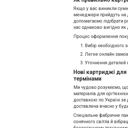
Якщо у вас виникли сумн
менеджери прийдуть на д
допомагаємо підібрати р
нас однаково вигідно як 
Процес оформлення покуп
Вибір необхідного з
Легке онлайн замо
Уточнення деталей 
Нові картриджі для 
термінами
Ми чудово розуміємо, що
матеріалів для оргтехнік
доставкою по Україні за
доставлена вчасно у буд
Спеціальне фабричне паку
сонячного світла й вібра
бездоганному технічному 