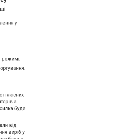
аші
лення у
 режимі.
ортування.
ті якісних
терів з
осилка буде
али від
ння виріб у
ити блок в