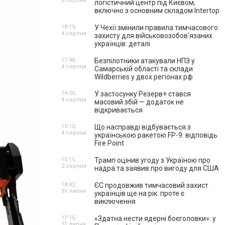
6 серпня
логістичний центр під Києвом,
включно з основним складом Intertop
18:19,
У Чехії змінили правила тимчасового
4 серпня
захисту для військовозобов'язаних
українців: деталі
17:48,
Безпілотники атакували НПЗ у
4 серпня
Самарській області та склади
Wildberries у двох регіонах рф
14:00,
У застосунку Резерв+ стався
4 серпня
масовий збій — додаток не
відкривається
10:15,
Що насправді відбувається з
4 серпня
українською ракетою FP-9: відповідь
Fire Point
10:15,
Трамп оцінив угоду з Україною про
2 серпня
надра та заявив про вигоду для США
18:42,
ЄС продовжив тимчасовий захист
31 липня
українців ще на рік: проте є
виключення
17:15,
«Здатна нести ядерні боєголовки»: у
31 липня