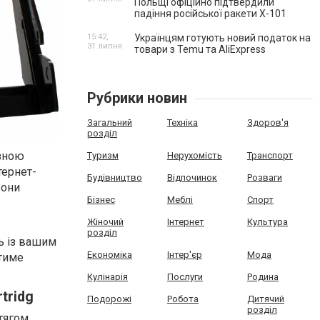
Польщі офіційно підтвердили
падіння російської ракети Х-101
15:42,
Українцям готують новий податок на
31 липня
товари з Temu та AliExpress
Рубрики новин
Загальний
Техніка
Здоров'я
розділ
озною
Туризм
Нерухомість
Транспорт
тернет-
Будівництво
Відпочинок
Розваги
Вони
Бізнес
Меблі
Спорт
Жіночий
Інтернет
Культура
розділ
ть із вашим
Економіка
Інтер'єр
Мода
тиме
Кулінарія
Послуги
Родина
tridg
Подорожі
Робота
Дитячий
розділ
отягом