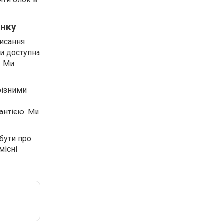
инку
писання
ди доступна
. Ми
різними
антією. Ми
бути про
місні