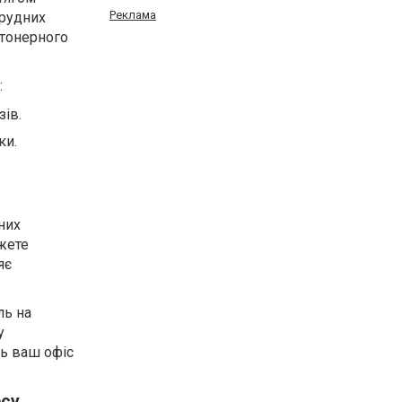
Реклама
брудних
 тонерного
:
зів.
ки.
них
ожете
яє
ль на
у
ть ваш офіс
есу