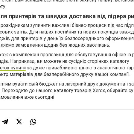
ту.
ля принтерів та швидка доставка від лідера р
розхідникам зупинити важливі бізнес-процеси під час під
нсових звітів. Для наших постійних та нових покупців завж
жів для принтерів у день їх безпосереднього оформлення
вляємо замовлення щодня без жодних зволікань.
кож є комплексні пропозиції для обслуговування офісів із 
ів. Наприклад, ви можете на сусідніх сторінках каталогу
erox купити
за дуже привабливою ціною з аналогічною гар
ктр матеріалів для безперебійного друку вашої компанії.
оптимізувати свій бюджет на лазерний друк документів і за
? Переходьте до нашого каталогу товарів Xerox, обирайте су
амовлення вже сьогодні