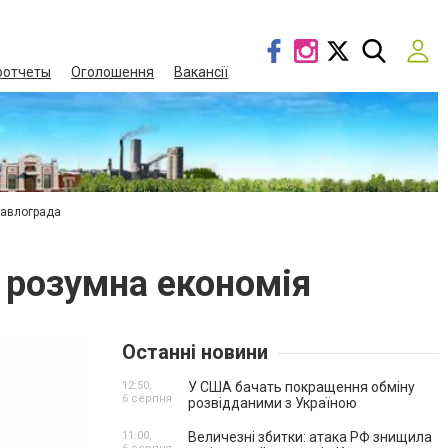
оотчеты
Оголошення
Вакансії
Павлограда
: розумна економія
Останні новини
12:50,
У США бачать покращення обміну
6 серпня
розвідданими з Україною
11:00,
Величезні збитки: атака РФ знищила