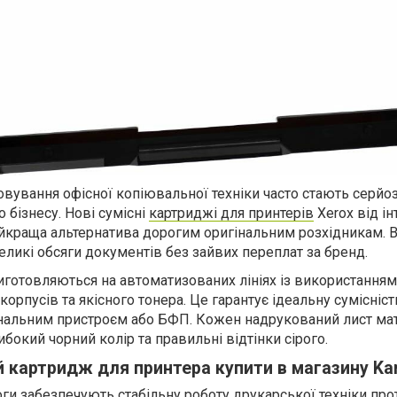
говування офісної копіювальної техніки часто стають серй
 бізнесу. Нові сумісні
картриджі для принтерів
Xerox від ін
найкраща альтернатива дорогим оригінальним розхідникам. 
ликі обсяги документів без зайвих переплат за бренд.
виготовляються на автоматизованих лініях із використанням
орпусів та якісного тонера. Це гарантує ідеальну сумісніс
нальним пристроєм або БФП. Кожен надрукований лист ма
глибокий чорний колір та правильні відтінки сірого.
й картридж для принтера купити в магазину Kar
оги забезпечують стабільну роботу друкарської техніки пр