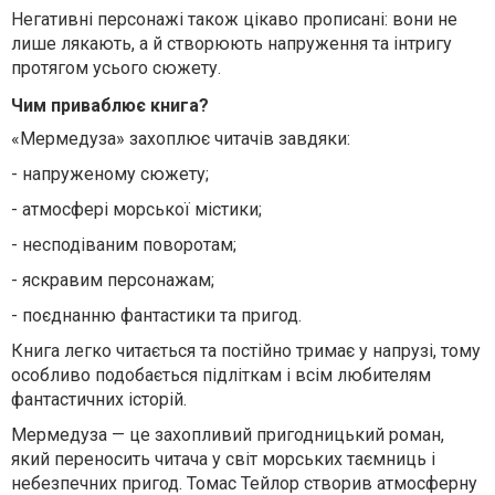
Негативні персонажі також цікаво прописані: вони не
лише лякають, а й створюють напруження та інтригу
протягом усього сюжету.
Чим приваблює книга?
«Мермедуза» захоплює читачів завдяки:
-
напруженому сюжету;
-
атмосфері морської містики;
-
несподіваним поворотам;
-
яскравим персонажам;
-
поєднанню фантастики та пригод.
Книга легко читається та постійно тримає у напрузі, тому
особливо подобається підліткам і всім любителям
фантастичних історій.
Мермедуза — це захопливий пригодницький роман,
який переносить читача у світ морських таємниць і
небезпечних пригод. Томас Тейлор створив атмосферну