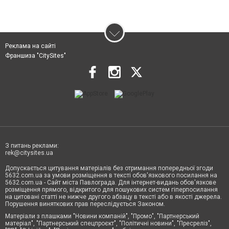
Реклама на сайті
Франшиза "CitySites"
З питань реклами:
rek@citysites.ua
Допускається цитування матеріалів без отримання попередньої згоди
5632.com.ua за умови розміщення в тексті обов'язкового посилання на
5632.com.ua - Сайт міста Павлограда. Для інтернет-видань обов'язкове
розміщення прямого, відкритого для пошукових систем гіперпосилання
на цитовані статті не нижче другого абзацу в тексті або в якості джерела.
Порушення виняткових прав переслідується Законом.
Матеріали з плашками "Новини компаній", "Промо", "Партнерський
матеріал", "Партнерський спецпроєкт", "Політичні новини", "Пресреліз",