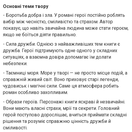
Основні теми твору
-
Боротьба добра і зла. У романі герої постійно роблять
вибір між чесністю, сміливістю та страхом. Автор
показує, що навіть звичайна людина може стати героєм,
якщо не боїться діяти правильно.
-
Сила дружби. Однією з найважливіших тем книги є
дружба. Герої підтримують одне одного у складних
ситуаціях, а взаємна довіра допомагає їм долати
небезпеки.
-
Таємниці моря. Море у творі — не просто місце подій, а
справжній живий світ. Воно приховує старі легенди,
чудовиськ і магічні сили. Саме ця атмосфера робить
роман особливо захопливим.
-
Образи героїв. Персонажі книги яскраві й незвичайні.
Вони мають власні страхи, мрії та секрети. Головний
герой поступово дорослішає, вчиться приймати складні
рішення та розуміє справжню цінність дружби й
сміливості.