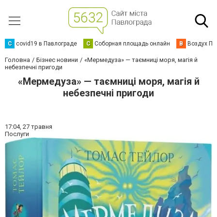
C
covid19 в Павлограде
С
Соборная площадь онлайн
В
Воздух Па
Головна
Бізнес новини
«Мермедуза» — таємниці моря, магія й
небезпечні пригоди
«Мермедуза» — таємниці моря, магія й
небезпечні пригоди
17:04,
27 травня
Послуги