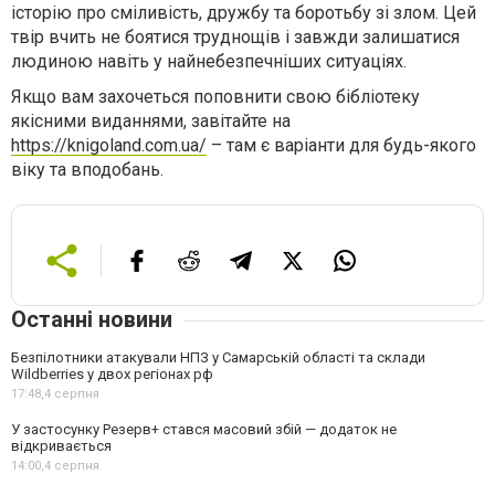
історію про сміливість, дружбу та боротьбу зі злом. Цей
твір вчить не боятися труднощів і завжди залишатися
людиною навіть у найнебезпечніших ситуаціях.
Якщо вам захочеться поповнити свою бібліотеку
якісними виданнями, завітайте на
https://knigoland.com.ua/
– там є варіанти для будь-якого
віку та вподобань.
Останні новини
Безпілотники атакували НПЗ у Самарській області та склади
Wildberries у двох регіонах рф
17:48,
4 серпня
У застосунку Резерв+ стався масовий збій — додаток не
відкривається
14:00,
4 серпня