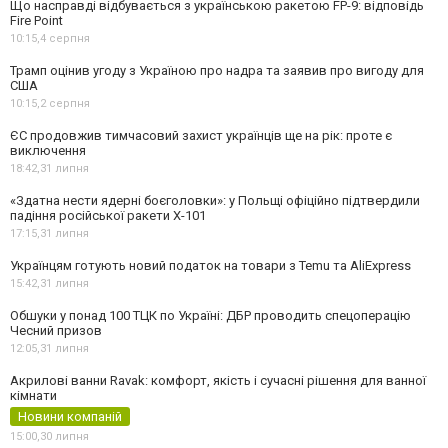
Що насправді відбувається з українською ракетою FP-9: відповідь
Fire Point
10:15,
4 серпня
Трамп оцінив угоду з Україною про надра та заявив про вигоду для
США
10:15,
2 серпня
ЄС продовжив тимчасовий захист українців ще на рік: проте є
виключення
18:42,
31 липня
«Здатна нести ядерні боєголовки»: у Польщі офіційно підтвердили
падіння російської ракети Х-101
17:15,
31 липня
Українцям готують новий податок на товари з Temu та AliExpress
15:42,
31 липня
Обшуки у понад 100 ТЦК по Україні: ДБР проводить спецоперацію
Чесний призов
12:05,
31 липня
Акрилові ванни Ravak: комфорт, якість і сучасні рішення для ванної
кімнати
Новини компаній
15:00,
30 липня