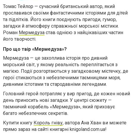
Томас Тейлор — сучасний британський автор, який
прославився своїми фантастичними історіями для дітей
та підлітків. Його книги поєднують пригоди, гумор,
загадки й атмосферу справжньої морської містики.
Роман
Мермедуза
став однією з найцікавіших частин
його творчості.
Про що твір «Мермедуза»?
Мермедуза — це захоплива історія про дивний
морський світ, у якому реальність переплітається з
магією. Події розгортаються у загадковому містечку, де
герої стикаються з небезпечними таємницями моря,
дивними істотами та стародавніми легендами.
Головний герой потрапляє у вир пригод, де кожен новий
день приносить нові загадки. У центрі сюжету —
таємничий корабель «Мермедуза», який приховує
багато небезпечних секретів.
Купити книгу
Король гніву
, автора Ана Хван ви можете
прямо зараз на сайті книгарні knigoland.com.ua!