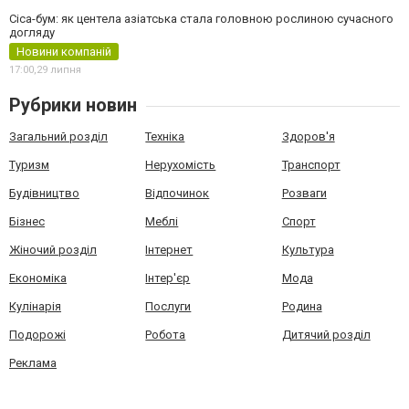
Cica-бум: як центела азіатська стала головною рослиною сучасного
догляду
Новини компаній
17:00,
29 липня
Рубрики новин
Загальний розділ
Техніка
Здоров'я
Туризм
Нерухомість
Транспорт
Будівництво
Відпочинок
Розваги
Бізнес
Меблі
Спорт
Жіночий розділ
Інтернет
Культура
Економіка
Інтер'єр
Мода
Кулінарія
Послуги
Родина
Подорожі
Робота
Дитячий розділ
Реклама