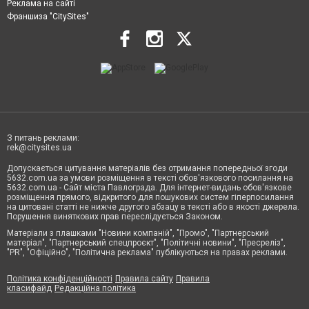
Реклама на сайті
Франшиза "CitySites"
З питань реклами:
rek@citysites.ua
Допускається цитування матеріалів без отримання попередньої згоди
5632.com.ua за умови розміщення в тексті обов'язкового посилання на
5632.com.ua - Сайт міста Павлограда. Для інтернет-видань обов'язкове
розміщення прямого, відкритого для пошукових систем гіперпосилання
на цитовані статті не нижче другого абзацу в тексті або в якості джерела.
Порушення виняткових прав переслідується Законом.
Матеріали з плашками "Новини компаній", "Промо", "Партнерський
матеріал", "Партнерський спецпроєкт", "Політичні новини", "Пресреліз",
"PR", "Офіційно", "Політична реклама" публікуються на правах реклами.
Політика конфіденційності
Правила сайту
Правила
класифайд
Редакційна політика