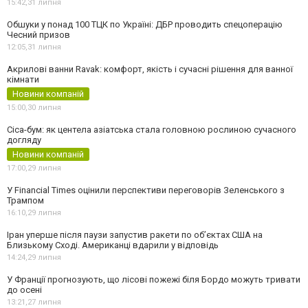
15:42,
31 липня
Обшуки у понад 100 ТЦК по Україні: ДБР проводить спецоперацію
Чесний призов
12:05,
31 липня
Акрилові ванни Ravak: комфорт, якість і сучасні рішення для ванної
кімнати
Новини компаній
15:00,
30 липня
Cica-бум: як центела азіатська стала головною рослиною сучасного
догляду
Новини компаній
17:00,
29 липня
У Financial Times оцінили перспективи переговорів Зеленського з
Трампом
16:10,
29 липня
Іран уперше після паузи запустив ракети по обʼєктах США на
Близькому Сході. Американці вдарили у відповідь
14:24,
29 липня
У Франції прогнозують, що лісові пожежі біля Бордо можуть тривати
до осені
13:21,
27 липня