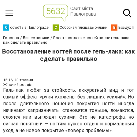
C
covid19 в Павлограде
С
Соборная площадь онлайн
В
Воздух Па
Головна
Бізнес новини
Восстановление ногтей после гель-лака:
как сделать правильно
Восстановление ногтей после гель-лака: как
сделать правильно
15:16,
13 травня
Жіночий розділ
Гель-лак любят за стойкость, аккуратный вид и тот
самый эффект «руки ухожены без лишних усилий». Но
после длительного ношения покрытия ногти иногда
начинают капризничать: становятся тоньше, ломаются,
слоятся или выглядят сухими. Это не катастрофа, но
сигнал понятный — ногтям нужен отдых и нормальный
уход, а не новое покрытие «поверх проблемы».