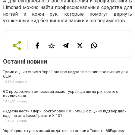
А для ежедневного восстановления и профилактики в
Limonad
можно найти профессиональные средства для
ногтей и кожи рук, которые помогут вернуть
ухоженный вид без лишней паники и экспериментов.
Останні новини
Трамп оцінив угоду з Україною про надра та заявив про вигоду для
США
10:15,
2 серпня
ЄС продовжив тимчасовий захист українців ще на рік: проте є
виключення
18:42,
31 липня
«Здатна нести ядерні боєголовки»: у Польщі офіційно підтвердили
падіння російської ракети Х-101
17:15,
31 липня
Українцям готують новий податок на товари з Temu та AliExpress