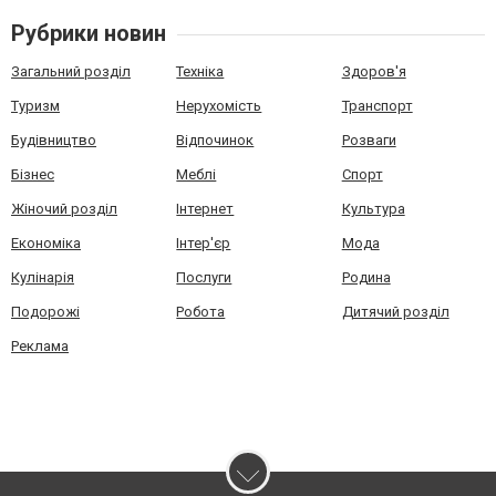
Рубрики новин
Загальний розділ
Техніка
Здоров'я
Туризм
Нерухомість
Транспорт
Будівництво
Відпочинок
Розваги
Бізнес
Меблі
Спорт
Жіночий розділ
Інтернет
Культура
Економіка
Інтер'єр
Мода
Кулінарія
Послуги
Родина
Подорожі
Робота
Дитячий розділ
Реклама