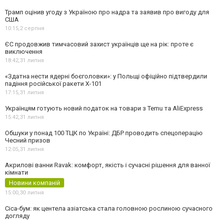
Трамп оцінив угоду з Україною про надра та заявив про вигоду для
США
10:15,
2 серпня
ЄС продовжив тимчасовий захист українців ще на рік: проте є
виключення
18:42,
31 липня
«Здатна нести ядерні боєголовки»: у Польщі офіційно підтвердили
падіння російської ракети Х-101
17:15,
31 липня
Українцям готують новий податок на товари з Temu та AliExpress
15:42,
31 липня
Обшуки у понад 100 ТЦК по Україні: ДБР проводить спецоперацію
Чесний призов
12:05,
31 липня
Акрилові ванни Ravak: комфорт, якість і сучасні рішення для ванної
кімнати
Новини компаній
15:00,
30 липня
Cica-бум: як центела азіатська стала головною рослиною сучасного
догляду