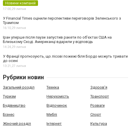
Новини компаній
17:00,
29 липня
У Financial Times оцінили перспективи переговорів Зеленського з
Трампом
16:10,
29 липня
Іран уперше після паузи запустив ракети по обʼєктах США на
Близькому Сході. Американці вдарили у відповідь
14:24,
29 липня
У Франції прогнозують, що лісові пожежі біля Бордо можуть тривати
до осені
13:21,
27 липня
Рубрики новин
Загальний розділ
Техніка
Здоров'я
Туризм
Нерухомість
Транспорт
Будівництво
Відпочинок
Розваги
Бізнес
Меблі
Спорт
Жіночий розділ
Інтернет
Культура