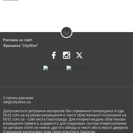
Реклама на сайті
Франшиза "CitySites"
З питань реклами:
rek@citysites.ua
Допускається цитування матеріалів без отримання попередньої згоди
5632.com.ua за умови розміщення в тексті обов'язкового посилання на
5632.com.ua - Сайт міста Павлограда. Для інтернет-видань обов'язкове
розміщення прямого, відкритого для пошукових систем гіперпосилання
на цитовані статті не нижче другого абзацу в тексті або в якості джерела.
Порушення виняткових прав переслідується Законом.