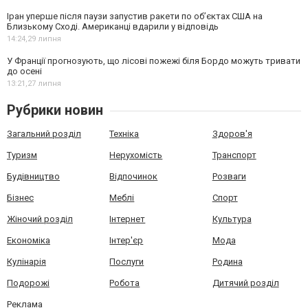
Іран уперше після паузи запустив ракети по обʼєктах США на
Близькому Сході. Американці вдарили у відповідь
14:24,
29 липня
У Франції прогнозують, що лісові пожежі біля Бордо можуть тривати
до осені
13:21,
27 липня
Рубрики новин
Загальний розділ
Техніка
Здоров'я
Туризм
Нерухомість
Транспорт
Будівництво
Відпочинок
Розваги
Бізнес
Меблі
Спорт
Жіночий розділ
Інтернет
Культура
Економіка
Інтер'єр
Мода
Кулінарія
Послуги
Родина
Подорожі
Робота
Дитячий розділ
Реклама