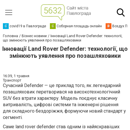
C
covid19 в Павлограде
С
Соборная площадь онлайн
В
Воздух Па
Головна
Бізнес новини
Інновації Land Rover Defender: технології,
що змінюють уявлення про позашляховики
Інновації Land Rover Defender: технології, що
змінюють уявлення про позашляховики
16:39,
1 травня
Транспорт
Сучасний Defender — це приклад того, як легендарний
позашляховик перетворився на високотехнологічний
SUV без втрати характеру. Модель поєднує класичну
витривалість, цифрові системи та інженерні рішення
для складного бездоріжжя, формуючи новий стандарт у
сегменті.
Саме land rover defender став одним із найяскравіших