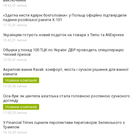
виключення
18:42,
31 липня
«Здатна нести ядерні боєголовки»: у Польщі офіційно підтвердили
падіння російської ракети Х-101
17:15,
31 липня
Українцям готують новий податок на товари з Temu та AliExpress
15:42,
31 липня
Обшуки у понад 100 ТЦК по Україні: ДБР проводить спецоперацію
Чесний призов
12:05,
31 липня
Акрилові ванни Ravak: комфорт, якість і сучасні рішення для ванної
кімнати
Новини компаній
15:00,
30 липня
Cica-бум: як центела азіатська стала головною рослиною сучасного
догляду
Новини компаній
17:00,
29 липня
У Financial Times оцінили перспективи переговорів Зеленського з
Трампом
16:10,
29 липня