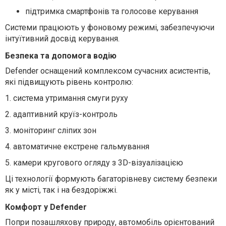
підтримка смартфонів та голосове керування
Системи працюють у фоновому режимі, забезпечуючи
інтуїтивний досвід керування.
Безпека та допомога водію
Defender оснащений комплексом сучасних асистентів,
які підвищують рівень контролю:
1.
система утримання смуги руху
2.
адаптивний круїз-контроль
3.
моніторинг сліпих зон
4.
автоматичне екстрене гальмування
5.
камери кругового огляду з 3D-візуалізацією
Ці технології формують багаторівневу систему безпеки
як у місті, так і на бездоріжжі.
Комфорт у Defender
Попри позашляхову природу, автомобіль орієнтований