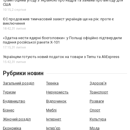
Трамп оцінив угоду з Україною про надра та заявив про вигоду для
США
10:15,
2 серпня
ЄС продовжив тимчасовий захист українців ще на рік: проте є
виключення
18:42,
31 липня
«Здатна нести ядерні боєголовки»: у Польщі офіційно підтвердили
падіння російської ракети Х-101
17:15,
31 липня
Українцям готують новий податок на товари з Temu та AliExpress
15:42,
31 липня
Рубрики новин
Загальний розділ
Техніка
Здоров'я
Туризм
Нерухомість
Транспорт
Будівництво
Відпочинок
Розваги
Бізнес
Меблі
Спорт
Жіночий розділ
Інтернет
Культура
Економіка
Інтер'єр
Мода