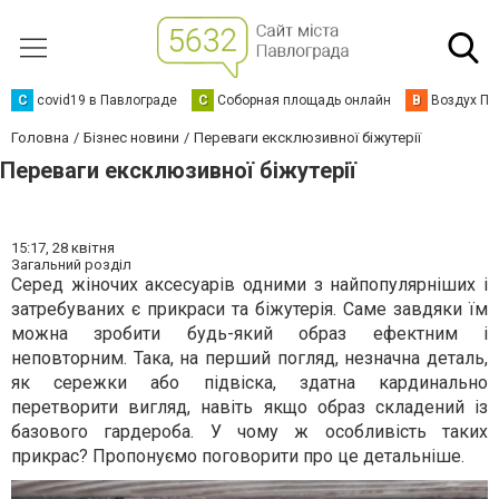
C
covid19 в Павлограде
С
Соборная площадь онлайн
В
Воздух Па
Головна
Бізнес новини
Переваги ексклюзивної біжутерії
Переваги ексклюзивної біжутерії
15:17,
28 квітня
Загальний розділ
Серед жіночих аксесуарів одними з найпопулярніших і
затребуваних є прикраси та біжутерія. Саме завдяки їм
можна зробити будь-який образ ефектним і
неповторним. Така, на перший погляд, незначна деталь,
як сережки або підвіска, здатна кардинально
перетворити вигляд, навіть якщо образ складений із
базового гардероба. У чому ж особливість таких
прикрас? Пропонуємо поговорити про це детальніше.