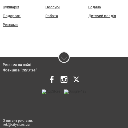
Кулінарія
Послуги
Родина
Подорожі
Робота
Дитячий розділ
Реклама
Реклама на сайті
Франшиза "CitySites"
З питань реклами:
rek@citysites.ua