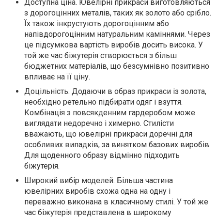
Доступна ціна. Ювелірні прикраси виготовляються
з дорогоцінних металів, таких як золото або срібло.
Їх також інкрустують дорогоцінним або
напівдорогоцінним натуральним каміннями. Через
це підсумкова вартість виробів досить висока. У
той же час біжутерія створюється з більш
бюджетних матеріалів, що безсумнівно позитивно
впливає на її ціну.
Доцільність. Додаючи в образ прикраси із золота,
необхідно ретельно підбирати одяг і взуття.
Комбінація з повсякденним гардеробом може
виглядати недоречно і химерно. Стилісти
вважають, що ювелірні прикраси доречні для
особливих випадків, за винятком базових виробів.
Для щоденного образу відмінно підходить
біжутерія.
Широкий вибір моделей. Більша частина
ювелірних виробів схожа одна на одну і
переважно виконана в класичному стилі. У той же
час біжутерія представлена в широкому