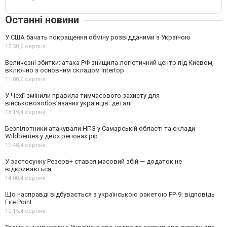
Останні новини
У США бачать покращення обміну розвідданими з Україною
12:50,
6 серпня
Величезні збитки: атака РФ знищила логістичний центр під Києвом,
включно з основним складом Intertop
11:00,
6 серпня
У Чехії змінили правила тимчасового захисту для
військовозобов'язаних українців: деталі
18:19,
4 серпня
Безпілотники атакували НПЗ у Самарській області та склади
Wildberries у двох регіонах рф
17:48,
4 серпня
У застосунку Резерв+ стався масовий збій — додаток не
відкривається
14:00,
4 серпня
Що насправді відбувається з українською ракетою FP-9: відповідь
Fire Point
10:15,
4 серпня