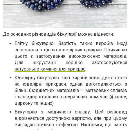
До основних різновидів біжутерії можна віднести:
Елітну біжутерію. Вартість таких виробів іноді
співставна з ціною ювелірних прикрас. Причиною
цього є застосування високоякісних матеріалів.
Для інкрустації нерідко застосовуються
натуральне каміння для прикрас
.
Ювелірну біжутерію. Такі вироби зовні дуже схожі
на ювелірні прикраси, однак виготовляються з
більш бюджетних матеріалів – металевих сплавів
і напівдорогоцінних натуральних каменів (фіаніту,
циркону та інших).
Біжутерію з медичного сплаву. Цей різновид
відрізняється доступною вартістю, але при цьому
виглядає стильно і ефектно. Настільки, що навіть