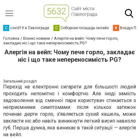
C
covid19 в Павлограде
С
Соборная площадь онлайн
В
Воздух Па
Головна
Бізнес новини
Алергія на вейп: Чому пече горло,
закладає ніс і що таке непереносимість PG?
Алергія на вейп: Чому пече горло, закладає
ніс і що таке непереносимість PG?
Загальний розділ
Перехід на електронні сигарети для більшості людей
проходить непомітно і комфортно. Але іноді замість
задоволення від смачної пари користувач стикається з
неприємними симптомами: після кількох затяжок
починає дерти горло, з'являється сухий кашель, може
закласти ніс або навіть виникнути легкий висип навколо
губ. Перша думка, яка виникає в такій ситуації — алергія
на вейп.