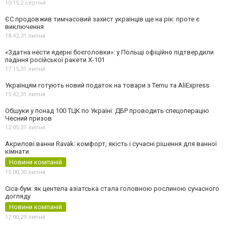
10:15,
2 серпня
ЄС продовжив тимчасовий захист українців ще на рік: проте є
виключення
18:42,
31 липня
«Здатна нести ядерні боєголовки»: у Польщі офіційно підтвердили
падіння російської ракети Х-101
17:15,
31 липня
Українцям готують новий податок на товари з Temu та AliExpress
15:42,
31 липня
Обшуки у понад 100 ТЦК по Україні: ДБР проводить спецоперацію
Чесний призов
12:05,
31 липня
Акрилові ванни Ravak: комфорт, якість і сучасні рішення для ванної
кімнати
Новини компаній
15:00,
30 липня
Cica-бум: як центела азіатська стала головною рослиною сучасного
догляду
Новини компаній
17:00,
29 липня