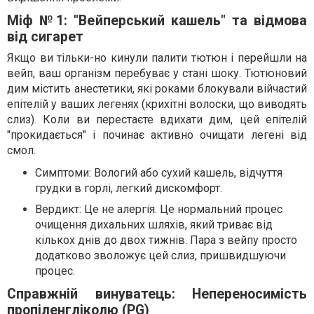
Міф №1: "Вейперський кашель" та відмова
від сигарет
Якщо ви тільки-но кинули палити тютюн і перейшли на
вейп, ваш організм перебуває у стані шоку. Тютюновий
дим містить анестетики, які роками блокували війчастий
епітелій у ваших легенях (крихітні волоски, що виводять
слиз). Коли ви перестаєте вдихати дим, цей епітелій
"прокидається" і починає активно очищати легені від
смол.
Симптоми: Вологий або сухий кашель, відчуття
грудки в горлі, легкий дискомфорт.
Вердикт: Це не алергія. Це нормальний процес
очищення дихальних шляхів, який триває від
кількох днів до двох тижнів. Пара з вейпу просто
додатково зволожує цей слиз, пришвидшуючи
процес.
Справжній винуватець: Непереносимість
пропіленгліколю (PG)