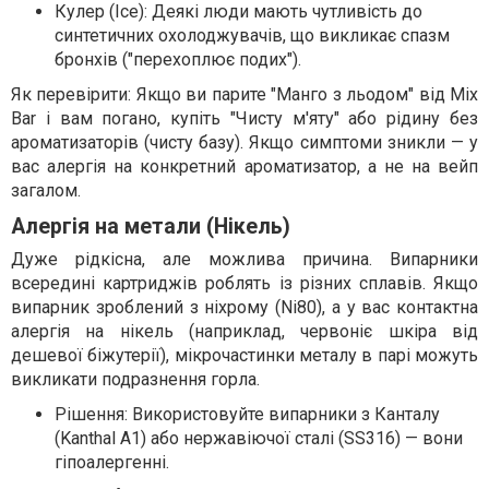
Кулер (Ice): Деякі люди мають чутливість до
синтетичних охолоджувачів, що викликає спазм
бронхів ("перехоплює подих").
Як перевірити: Якщо ви парите "Манго з льодом" від Mix
Bar і вам погано, купіть "Чисту м'яту" або рідину без
ароматизаторів (чисту базу). Якщо симптоми зникли — у
вас алергія на конкретний ароматизатор, а не на вейп
загалом.
Алергія на метали (Нікель)
Дуже рідкісна, але можлива причина. Випарники
всередині картриджів роблять із різних сплавів. Якщо
випарник зроблений з ніхрому (Ni80), а у вас контактна
алергія на нікель (наприклад, червоніє шкіра від
дешевої біжутерії), мікрочастинки металу в парі можуть
викликати подразнення горла.
Рішення: Використовуйте випарники з Канталу
(Kanthal A1) або нержавіючої сталі (SS316) — вони
гіпоалергенні.