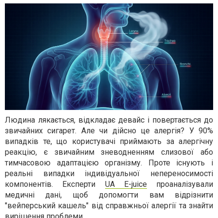
Людина лякається, відкладає девайс і повертається до
звичайних сигарет. Але чи дійсно це алергія? У 90%
випадків те, що користувачі приймають за алергічну
реакцію, є звичайним зневодненням слизової або
тимчасовою адаптацією організму. Проте існують і
реальні випадки індивідуальної непереносимості
компонентів. Експерти
UA E-juice
проаналізували
медичні дані, щоб допомогти вам відрізнити
"вейперський кашель" від справжньої алергії та знайти
вирішення проблеми.