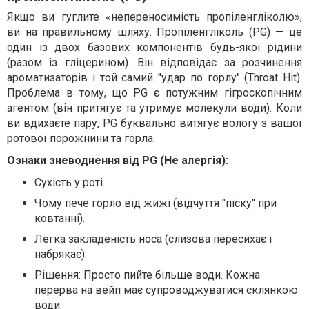
Якщо ви гуглите «непереносимість пропіленгліколю»,
ви на правильному шляху. Пропіленгліколь (PG) — це
один із двох базових компонентів будь-якої рідини
(разом із гліцерином). Він відповідає за розчинення
ароматизаторів і той самий "удар по горлу" (Throat Hit).
Проблема в тому, що PG є потужним гігроскопічним
агентом (він притягує та утримує молекули води). Коли
ви вдихаєте пару, PG буквально витягує вологу з вашої
ротової порожнини та горла.
Ознаки зневоднення від PG (Не алергія):
Сухість у роті.
Чому пече горло від жижі (відчуття "піску" при
ковтанні).
Легка закладеність носа (слизова пересихає і
набрякає).
Рішення: Просто пийте більше води. Кожна
перерва на вейп має супроводжуватися склянкою
води.