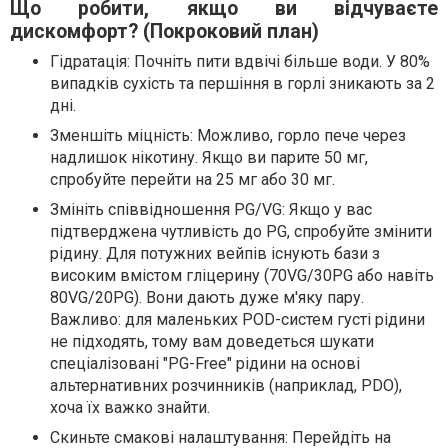
Що робити, якщо ви відчуваєте
дискомфорт? (Покроковий план)
Гідратація: Почніть пити вдвічі більше води. У 80%
випадків сухість та першіння в горлі зникають за 2
дні.
Зменшіть міцність: Можливо, горло пече через
надлишок нікотину. Якщо ви парите 50 мг,
спробуйте перейти на 25 мг або 30 мг.
Змініть співвідношення PG/VG: Якщо у вас
підтверджена чутливість до PG, спробуйте змінити
рідину. Для потужних вейпів існують бази з
високим вмістом гліцерину (70VG/30PG або навіть
80VG/20PG). Вони дають дуже м'яку пару.
Важливо: для маленьких POD-систем густі рідини
не підходять, тому вам доведеться шукати
спеціалізовані "PG-Free" рідини на основі
альтернативних розчинників (наприклад, PDO),
хоча їх важко знайти.
Скиньте смакові налаштування: Перейдіть на