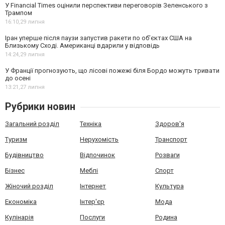
У Financial Times оцінили перспективи переговорів Зеленського з
Трампом
16:10,
29 липня
Іран уперше після паузи запустив ракети по обʼєктах США на
Близькому Сході. Американці вдарили у відповідь
14:24,
29 липня
У Франції прогнозують, що лісові пожежі біля Бордо можуть тривати
до осені
13:21,
27 липня
Рубрики новин
Загальний розділ
Техніка
Здоров'я
Туризм
Нерухомість
Транспорт
Будівництво
Відпочинок
Розваги
Бізнес
Меблі
Спорт
Жіночий розділ
Інтернет
Культура
Економіка
Інтер'єр
Мода
Кулінарія
Послуги
Родина