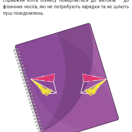
справжня еліта бізнесу повертається до витоків – до
фізичних носіїв, які не потребують зарядки та не шлють
пуш-повідомлень.