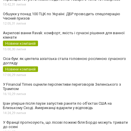
15:42,
31 липня
Обшуки у понад 100 ТЦК по Україні: ДБР проводить спецоперацію
Чесний призов
12:05,
31 липня
Акрилові ванни Ravak: комфорт, якість і сучасні рішення для ванної
кімнати
Новини компаній
15:00,
30 липня
Cica-бум: як центела азіатська стала головною рослиною сучасного
догляду
Новини компаній
17:00,
29 липня
У Financial Times оцінили перспективи переговорів Зеленського з
Трампом
16:10,
29 липня
Іран уперше після паузи запустив ракети по обʼєктах США на
Близькому Сході. Американці вдарили у відповідь
14:24,
29 липня
У Франції прогнозують, що лісові пожежі біля Бордо можуть тривати
до осені