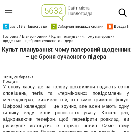
C
covid19 в Павлограде
С
Соборная площадь онлайн
В
Воздух Па
Головна
Бізнес новини
Культ планування: чому паперовий
щоденник – це броня сучасного лідера
Культ планування: чому паперовий щоденник
– це броня сучасного лідера
10:18,
20 березня
Послуги
У епоху хаосу, де на голову щохвилини падають сотні
сповіщень, тегів та «термінових» повідомлень у
месенджерах, виживає той, хто вміє тримати фокус.
Цифрові календарі – це зручно, але вони мають одну
велику ваду: вони розсіюють увагу. Кожен раз,
відкриваючи телефон, щоб перевірити розклад, ви
ризикуєте «втонути» в стрічці новин. Саме тому