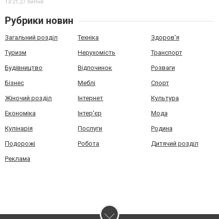
13:21,
27 липня
Рубрики новин
Загальний розділ
Техніка
Здоров'я
Туризм
Нерухомість
Транспорт
Будівництво
Відпочинок
Розваги
Бізнес
Меблі
Спорт
Жіночий розділ
Інтернет
Культура
Економіка
Інтер'єр
Мода
Кулінарія
Послуги
Родина
Подорожі
Робота
Дитячий розділ
Реклама