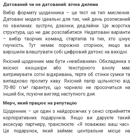
Датований чи не датований: вічна дилема
Вибір формату щоденника – це тест на тип мислення.
Датовані моделі ідеальні для тих, чий день розписаний
по хвилинах: зустрічі, дзвінки, дедлайни. Це жорстка
структура, що не дає розслабитися. Недатовані варіанти
– вибір творчих команд, стартапів та тих, хто цінує
гнучкість. Тут немає порожніх сторінок, якщо ви
вирішили влаштувати собі цифровий детокс на вихідні.
Якісний щоденник має бути «невбивним». Обкладинка з
якісної екошкіри або текстурного вінілу має
витримувати сотні відкривань, тертя об стінки сумки та
випадково пролиту каву. Якісний папір щільністю від
70-80 г/м² гарантує, що чорнило не просочиться на
інший бік, псуючи вигляд наступного дня.
Мерч, який працює на репутацію
Щоденник – це один з найдорожчих у сенсі сприйняття
корпоративних подарунків. Якщо ви даруєте такий
аксесуар партнеру, транслюєте: «Я поважаю ваш час».
Це подарунок, який займає центральне місце на