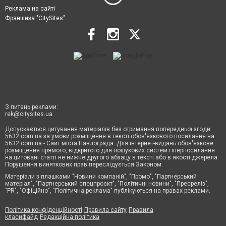
Реклама на сайті
Франшиза "CitySites"
З питань реклами:
rek@citysites.ua
Допускається цитування матеріалів без отримання попередньої згоди
5632.com.ua за умови розміщення в тексті обов'язкового посилання на
5632.com.ua - Сайт міста Павлограда. Для інтернет-видань обов'язкове
розміщення прямого, відкритого для пошукових систем гіперпосилання
на цитовані статті не нижче другого абзацу в тексті або в якості джерела.
Порушення виняткових прав переслідується Законом.
Матеріали з плашками "Новини компаній", "Промо", "Партнерський
матеріал", "Партнерський спецпроєкт", "Політичні новини", "Пресреліз",
"PR", "Офіційно", "Політична реклама" публікуються на правах реклами.
Політика конфіденційності
Правила сайту
Правила
класифайд
Редакційна політика