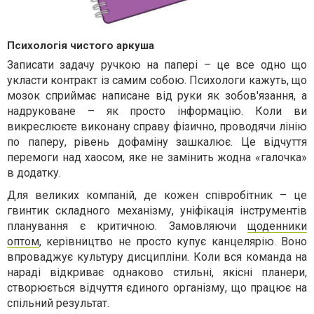
Психологія чистого аркуша
Записати задачу ручкою на папері – це все одно що
укласти контракт із самим собою. Психологи кажуть, що
мозок сприймає написане від руки як зобов'язання, а
надруковане – як просто інформацію. Коли ви
викреслюєте виконану справу фізично, проводячи лінію
по паперу, рівень дофаміну зашкалює. Це відчуття
перемоги над хаосом, яке не замінить жодна «галочка»
в додатку.
Для великих компаній, де кожен співробітник – це
гвинтик складного механізму, уніфікація інструментів
планування є критичною. Замовляючи
щоденники
оптом
, керівництво не просто купує канцелярію. Воно
впроваджує культуру дисципліни. Коли вся команда на
нараді відкриває однаково стильні, якісні планери,
створюється відчуття єдиного організму, що працює на
спільний результат.