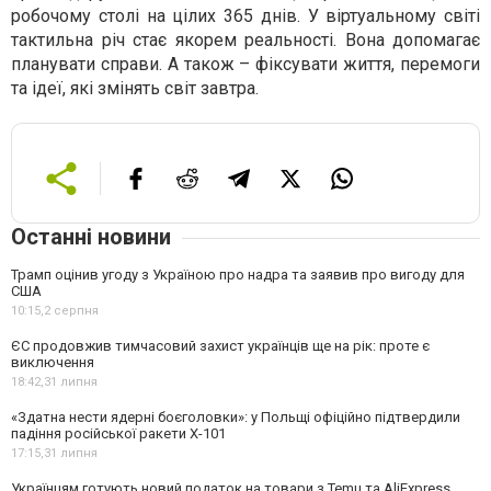
робочому столі на цілих 365 днів. У віртуальному світі
тактильна річ стає якорем реальності. Вона допомагає
планувати справи. А також – фіксувати життя, перемоги
та ідеї, які змінять світ завтра.
Останні новини
Трамп оцінив угоду з Україною про надра та заявив про вигоду для
США
10:15,
2 серпня
ЄС продовжив тимчасовий захист українців ще на рік: проте є
виключення
18:42,
31 липня
«Здатна нести ядерні боєголовки»: у Польщі офіційно підтвердили
падіння російської ракети Х-101
17:15,
31 липня
Українцям готують новий податок на товари з Temu та AliExpress