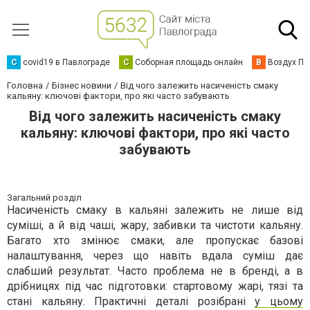
C
covid19 в Павлограде
С
Соборная площадь онлайн
В
Воздух Па
Головна
Бізнес новини
Від чого залежить насиченість смаку
кальяну: ключові фактори, про які часто забувають
Від чого залежить насиченість смаку
кальяну: ключові фактори, про які часто
забувають
Загальний розділ
Насиченість смаку в кальяні залежить не лише від
суміші, а й від чаші, жару, забивки та чистоти кальяну.
Багато хто змінює смаки, але пропускає базові
налаштування, через що навіть вдала суміш дає
слабший результат. Часто проблема не в бренді, а в
дрібницях під час підготовки: стартовому жарі, тязі та
стані кальяну. Практичні деталі розібрані
у цьому