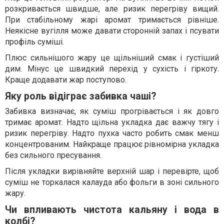
розкривається швидше, але ризик перегріву вищий.
При стабільному жарі аромат тримається рівніше.
Неякісне вугілля може давати сторонній запах і псувати
профіль суміші.
Плюс сильнішого жару це щільніший смак і густіший
дим. Мінус це швидкий перехід у сухість і гіркоту.
Краще додавати жар поступово.
Яку роль відіграє забивка чаші?
Забивка визначає, як суміш прогрівається і як довго
тримає аромат. Надто щільна укладка дає важчу тягу і
ризик перегріву. Надто пухка часто робить смак менш
концентрованим. Найкраще працює рівномірна укладка
без сильного пресування.
Після укладки вирівняйте верхній шар і перевірте, щоб
суміш не торкалася калауда або фольги в зоні сильного
жару.
Чи впливають чистота кальяну і вода в
колбі?