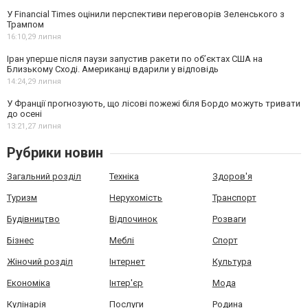
У Financial Times оцінили перспективи переговорів Зеленського з
Трампом
16:10,
29 липня
Іран уперше після паузи запустив ракети по обʼєктах США на
Близькому Сході. Американці вдарили у відповідь
14:24,
29 липня
У Франції прогнозують, що лісові пожежі біля Бордо можуть тривати
до осені
13:21,
27 липня
Рубрики новин
Загальний розділ
Техніка
Здоров'я
Туризм
Нерухомість
Транспорт
Будівництво
Відпочинок
Розваги
Бізнес
Меблі
Спорт
Жіночий розділ
Інтернет
Культура
Економіка
Інтер'єр
Мода
Кулінарія
Послуги
Родина