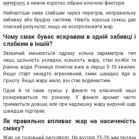
матеріалі
, а нижче коротко зібрані ключові фактори.
Найчастіше смак слабшає через перегрів, неправильну
забивку або брудну систему. Навіть хороша суміш дає
плаский результат, якщо не контролювати жар.
Чому смак буває яскравим в одній забивці і
слабким в іншій?
Зазвичай змінюється одразу кілька параметрів: тип
чаші, щільність укладки, кількість жару, стан колби та
рівень води. Різниця помітна вже в перші 5-10 хвилин.
Якщо старт занадто агресивний, смак швидко йде в
гіркоту. Якщо жару мало, він стає водянистим.
Одна й та сама суміш у фанелі та класичній чаші
розкривається по різному. У фанелі аромат часто
тримається довше, але при надлишку жару верхній шар
швидше підгорає.
Як правильно впливає жар на насиченість
смаку?
Жар це головний регулятор. На вугіллі 25-26 мм тютюн