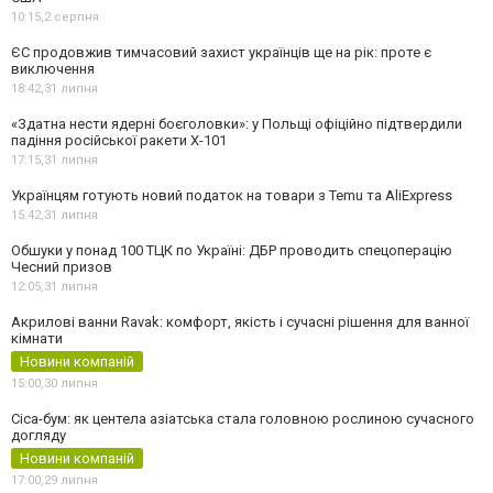
10:15,
2 серпня
ЄС продовжив тимчасовий захист українців ще на рік: проте є
виключення
18:42,
31 липня
«Здатна нести ядерні боєголовки»: у Польщі офіційно підтвердили
падіння російської ракети Х-101
17:15,
31 липня
Українцям готують новий податок на товари з Temu та AliExpress
15:42,
31 липня
Обшуки у понад 100 ТЦК по Україні: ДБР проводить спецоперацію
Чесний призов
12:05,
31 липня
Акрилові ванни Ravak: комфорт, якість і сучасні рішення для ванної
кімнати
Новини компаній
15:00,
30 липня
Cica-бум: як центела азіатська стала головною рослиною сучасного
догляду
Новини компаній
17:00,
29 липня