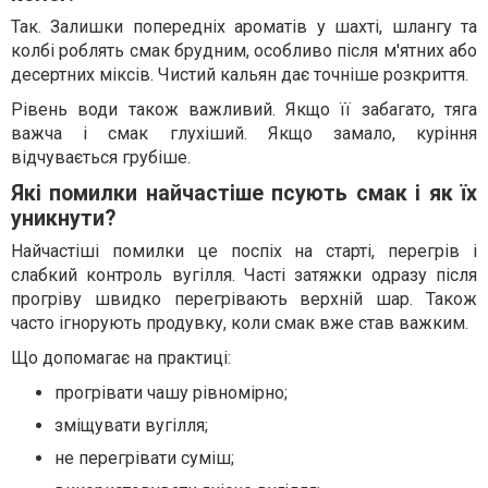
Так. Залишки попередніх ароматів у шахті, шлангу та
колбі роблять смак брудним, особливо після м'ятних або
десертних міксів. Чистий кальян дає точніше розкриття.
Рівень води також важливий. Якщо її забагато, тяга
важча і смак глухіший. Якщо замало, куріння
відчувається грубіше.
Які помилки найчастіше псують смак і як їх
уникнути?
Найчастіші помилки це поспіх на старті, перегрів і
слабкий контроль вугілля. Часті затяжки одразу після
прогріву швидко перегрівають верхній шар. Також
часто ігнорують продувку, коли смак вже став важким.
Що допомагає на практиці:
прогрівати чашу рівномірно;
зміщувати вугілля;
не перегрівати суміш;