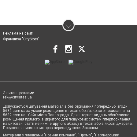
Реклама на сайті
Франшиза "CitySites"
З питань реклами:
rek@citysites.ua
Допускається цитування матеріалів без отримання попередньої згоди
5632.com.ua за умови розміщення в тексті обов'язкового посилання на
5632.com.ua - Сайт міста Павлограда. Для інтернет-видань обов'язкове
розміщення прямого, відкритого для пошукових систем гіперпосилання
на цитовані статті не нижче другого абзацу в тексті або в якості джерела.
Порушення виняткових прав переслідується Законом.
Матеріали з плашками "Новини компаній", "Промо", "Партнерський