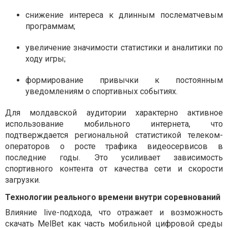
снижение интереса к длинным послематчевым
программам;
увеличение значимости статистики и аналитики по
ходу игры;
формирование привычки к постоянным
уведомлениям о спортивных событиях.
Для молдавской аудитории характерно активное
использование мобильного интернета, что
подтверждается региональной статистикой телеком-
операторов о росте трафика видеосервисов в
последние годы. Это усиливает зависимость
спортивного контента от качества сети и скорости
загрузки.
Технологии реального времени внутри соревнований
Влияние live-подхода, что отражает и возможность
скачать MelBet
как
часть мобильной цифровой среды