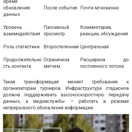
Время
обновления
После события
Почти мгновенно
данных
Уровень
Пассивный
Комментарии,
взаимодействия
просмотр
реакции, обсуждения
Роль статистики
Второстепенная
Центральная
Продолжительно
Ограничена
Расширена до
сть контакта
матчем
постоянного потока
Такая трансформация меняет требования к
организаторам турниров. Инфраструктура стадионов
должна поддерживать высокоскоростную передачу
данных, а медиаслужбы — работать в режиме
непрерывного обновления информации.