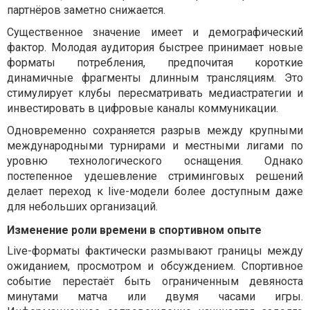
партнёров заметно снижается.
Существенное значение имеет и демографический
фактор. Молодая аудитория быстрее принимает новые
форматы потребления, предпочитая короткие
динамичные фрагменты длинным трансляциям. Это
стимулирует клубы пересматривать медиастратегии и
инвестировать в цифровые каналы коммуникации.
Одновременно сохраняется разрыв между крупными
международными турнирами и местными лигами по
уровню технологического оснащения. Однако
постепенное удешевление стриминговых решений
делает переход к live-модели более доступным даже
для небольших организаций.
Изменение роли времени в спортивном опыте
Live-форматы фактически размывают границы между
ожиданием, просмотром и обсуждением. Спортивное
событие перестаёт быть ограниченным девяноста
минутами матча или двумя часами игры.