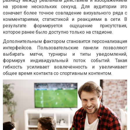
разницу между реальным действием и изображением
на уровне нескольких секунд. Для аудитории это
означает более точное совпадение визуального ряда с
комментариями, статистикой и реакциями в сети. В
результате формируется ощущение присутствия,
которое ранее было доступно только на стадионе.
Дополнительным фактором становится персонализация
интерфейсов. Пользовательские панели позволяют
выбирать матчи, турниры и типы уведомлений,
формируя индивидуальный поток событий. Такая
гибкость усиливает вовлечённость и увеличивает
общее время контакта со спортивным контентом.