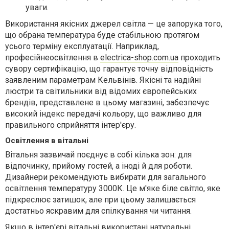
уваги.
Використання якісних джерел світла — це запорука того,
що обрана температура буде стабільною протягом
усього терміну експлуатації. Наприклад,
професійнеосвітлення в
electrica-shop.com.ua
проходить
сувору сертифікацію, що гарантує точну відповідність
заявленим параметрам Кельвінів. Якісні та надійні
люстри та світильники від відомих європейських
брендів, представлене в цьому магазині, забезпечує
високий індекс передачі кольору, що важливо для
правильного сприйняття інтер'єру.
Освітлення в вітальні
Вітальня зазвичай поєднує в собі кілька зон: для
відпочинку, прийому гостей, а іноді й для роботи.
Дизайнери рекомендують вибирати для загального
освітлення температуру 3000К. Це м'яке біле світло, яке
підкреслює затишок, але при цьому залишається
достатньо яскравим для спілкування чи читання.
Якщо в інтер'єрі вітальні використані натуральні