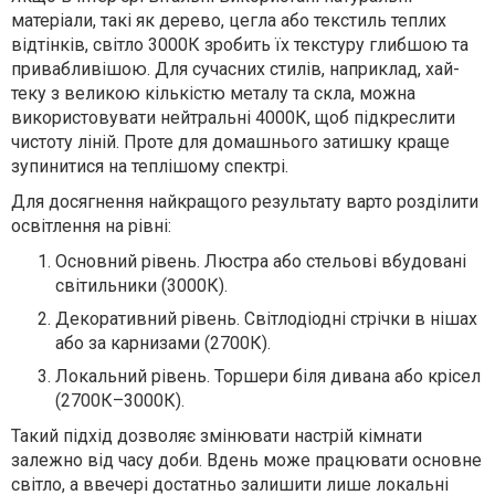
матеріали, такі як дерево, цегла або текстиль теплих
відтінків, світло 3000К зробить їх текстуру глибшою та
привабливішою. Для сучасних стилів, наприклад, хай-
теку з великою кількістю металу та скла, можна
використовувати нейтральні 4000К, щоб підкреслити
чистоту ліній. Проте для домашнього затишку краще
зупинитися на теплішому спектрі.
Для досягнення найкращого результату варто розділити
освітлення на рівні:
Основний рівень. Люстра або стельові вбудовані
світильники (3000К).
Декоративний рівень. Світлодіодні стрічки в нішах
або за карнизами (2700К).
Локальний рівень. Торшери біля дивана або крісел
(2700К–3000К).
Такий підхід дозволяє змінювати настрій кімнати
залежно від часу доби. Вдень може працювати основне
світло, а ввечері достатньо залишити лише локальні