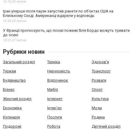
16:10,
29 липня
Іран уперше після паузи запустив ракети по обʼєктах США на
Близькому Сході. Американці вдарили у відповідь
14:24,
29 липня
У Франції прогнозують, що лісові пожежі біля Бордо можуть тривати
до осені
13:21,
27 липня
Рубрики новин
Загальний розділ
Техніка
Здоров'я
Туризм
Нерухомість
Транспорт
Будівництво
Відпочинок
Розваги
Бізнес
Меблі
Спорт
Жіночий розділ
Інтернет
Культура
Економіка
Інтер'єр
Мода
Кулінарія
Послуги
Родина
Подорожі
Робота
Дитячий розділ