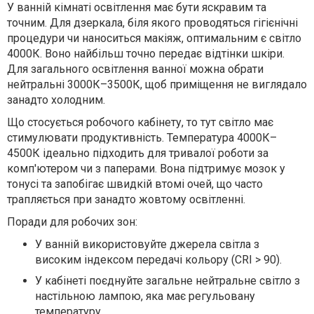
У ванній кімнаті освітлення має бути яскравим та
точним. Для дзеркала, біля якого проводяться гігієнічні
процедури чи наноситься макіяж, оптимальним є світло
4000К. Воно найбільш точно передає відтінки шкіри.
Для загального освітлення ванної можна обрати
нейтральні 3000К–3500К, щоб приміщення не виглядало
занадто холодним.
Що стосується робочого кабінету, то тут світло має
стимулювати продуктивність. Температура 4000К–
4500К ідеально підходить для тривалої роботи за
комп'ютером чи з паперами. Вона підтримує мозок у
тонусі та запобігає швидкій втомі очей, що часто
трапляється при занадто жовтому освітленні.
Поради для робочих зон:
У ванній використовуйте джерела світла з
високим індексом передачі кольору (CRI > 90).
У кабінеті поєднуйте загальне нейтральне світло з
настільною лампою, яка має регульовану
температуру.