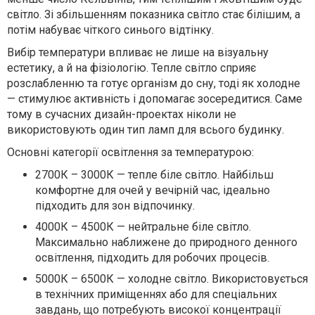
світло. Зі збільшенням показника світло стає білішим, а
потім набуває чіткого синього відтінку.
Вибір температури впливає не лише на візуальну
естетику, а й на фізіологію. Тепле світло сприяє
розслабленню та готує організм до сну, тоді як холодне
— стимулює активність і допомагає зосередитися. Саме
тому в сучасних дизайн-проектах ніколи не
використовують один тип ламп для всього будинку.
Основні категорії освітлення за температурою:
2700К – 3000К — тепле біле світло. Найбільш
комфортне для очей у вечірній час, ідеально
підходить для зон відпочинку.
4000К – 4500К — нейтральне біле світло.
Максимально наближене до природного денного
освітлення, підходить для робочих процесів.
5000К – 6500К — холодне світло. Використовується
в технічних приміщеннях або для спеціальних
завдань, що потребують високої концентрації