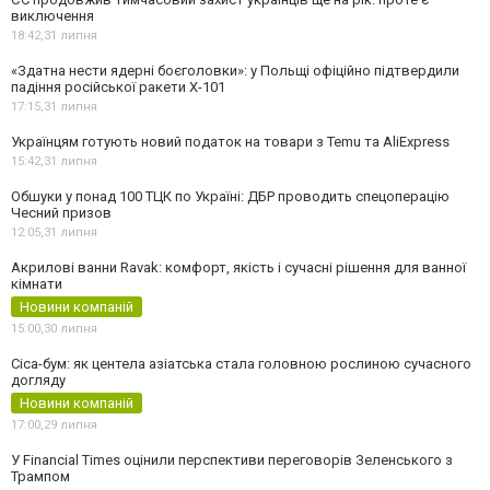
виключення
18:42,
31 липня
«Здатна нести ядерні боєголовки»: у Польщі офіційно підтвердили
падіння російської ракети Х-101
17:15,
31 липня
Українцям готують новий податок на товари з Temu та AliExpress
15:42,
31 липня
Обшуки у понад 100 ТЦК по Україні: ДБР проводить спецоперацію
Чесний призов
12:05,
31 липня
Акрилові ванни Ravak: комфорт, якість і сучасні рішення для ванної
кімнати
Новини компаній
15:00,
30 липня
Cica-бум: як центела азіатська стала головною рослиною сучасного
догляду
Новини компаній
17:00,
29 липня
У Financial Times оцінили перспективи переговорів Зеленського з
Трампом