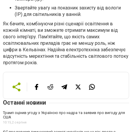
Звертайте увагу на показник захисту від вологи
(IP) для світильників у ванній.
Як бачите, комбінуючи різні сценарії освітлення в
кожній кімнаті, ви зможете отримати максимум від
свого інтер'єру. Пам'ятайте, що якість самих
освітлювальних приладів грає не меншу роль, ніж
цифри в Кельвінах. Надійна електротехніка забезпечує
відсутність мерехтіння та стабільність світлового потоку
протягом років.
Останні новини
Трамп оцінив угоду з Україною про надра та заявив про вигоду для
США
10:15,
2 серпня
ЄС продовжив тимчасовий захист українців ще на рік: проте є