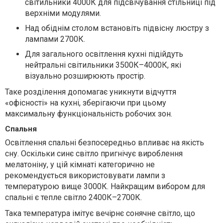
світильники 4000К для підсвічування стільниці під
верхніми модулями.
Над обіднім столом встановіть підвісну люстру з
лампами 2700К.
Для загального освітлення кухні підійдуть
нейтральні світильники 3500К–4000К, які
візуально розширюють простір.
Таке розділення допомагає уникнути відчуття
«офісності» на кухні, зберігаючи при цьому
максимальну функціональність робочих зон.
Спальня
Освітлення спальні безпосередньо впливає на якість
сну. Оскільки синє світло пригнічує вироблення
мелатоніну, у цій кімнаті категорично не
рекомендується використовувати лампи з
температурою вище 3000К. Найкращим вибором для
спальні є тепле світло 2400К–2700К.
Така температура імітує вечірнє сонячне світло, що