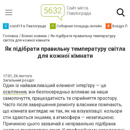
C
covid19 в Павлограде
С
Соборная площадь онлайн
В
Воздух Па
Головна
Бізнес новини
Як підібрати правильну температуру
світла для кожної кімнати
Як підібрати правильну температуру світла
для кожної кімнати
17:01,
26 лютого
Загальний розділ
Один із найважливіший елемент інтер'єру — це
освітлення
, він безпосередньо впливає на наше
самопочуття, працездатність та сприйняття простору.
Часто після завершення ремонту власники помічають,
що кімната виглядає не так, як на візуалізації: кольори
стін здаються іншими, а атмосфера — незатишною.
Причиною цього зазвичай є неправильно підібрана