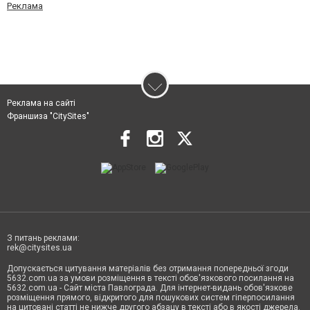
Реклама
Реклама на сайті
Франшиза "CitySites"
З питань реклами:
rek@citysites.ua
Допускається цитування матеріалів без отримання попередньої згоди
5632.com.ua за умови розміщення в тексті обов'язкового посилання на
5632.com.ua - Сайт міста Павлограда. Для інтернет-видань обов'язкове
розміщення прямого, відкритого для пошукових систем гіперпосилання
на цитовані статті не нижче другого абзацу в тексті або в якості джерела.