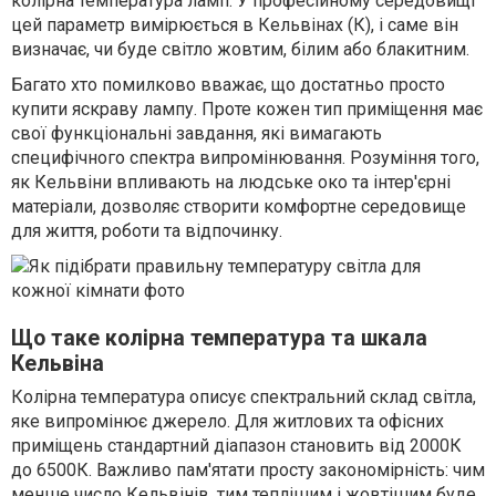
колірна температура ламп. У професійному середовищі
цей параметр вимірюється в Кельвінах (К), і саме він
визначає, чи буде світло жовтим, білим або блакитним.
Багато хто помилково вважає, що достатньо просто
купити яскраву лампу. Проте кожен тип приміщення має
свої функціональні завдання, які вимагають
специфічного спектра випромінювання. Розуміння того,
як Кельвіни впливають на людське око та інтер'єрні
матеріали, дозволяє створити комфортне середовище
для життя, роботи та відпочинку.
Що таке колірна температура та шкала
Кельвіна
Колірна температура описує спектральний склад світла,
яке випромінює джерело. Для житлових та офісних
приміщень стандартний діапазон становить від 2000К
до 6500К. Важливо пам'ятати просту закономірність: чим
менше число Кельвінів, тим теплішим і жовтішим буде