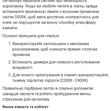
сигналізує нервовій системі про необхідність
відпочинку. Якщо ви любите читати в ліжку, краще
встановити приліжкові лампи з вузьким променем
світла 3000К, щоб мати достатню контрастність для
очей, не порушуючи загальну спокійну атмосферу
кімнати.
Основні принципи для спальні:
Використовуйте світильники з матовими
розсіювачами, щоб уникнути прямих сліпучих
променів.
Встановіть димери для плавного регулювання
яскравості.
Для нічного орієнтування в кімнаті використовуйте
тьмяну підсвітку підлоги (2200К–2400К).
Правильно підібране світло в спальні допомагає
швидше заснути та робить пробудження менш
стресовим для організму.
Ванна кімната та кабінет