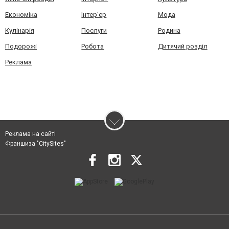
Економіка
Інтер'єр
Мода
Кулінарія
Послуги
Родина
Подорожі
Робота
Дитячий розділ
Реклама
Реклама на сайті
Франшиза "CitySites"