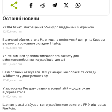
Останні новини
У США бачать покращення обміну розвідданими з Україною
12:50,
6 серпня
Величезні збитки: атака РФ знищила логістичний центр під Києвом,
включно з основним складом Intertop
11:00,
6 серпня
У Чехії змінили правила тимчасового захисту для
військовозобов'язаних українців: деталі
18:19,
4 серпня
Безпілотники атакували НПЗ у Самарській області та склади
Wildberries у двох регіонах рф
17:48,
4 серпня
У застосунку Резерв+ стався масовий збій — додаток не
відкривається
14:00,
4 серпня
Що насправді відбувається з українською ракетою FP-9: відповідь
Fire Point