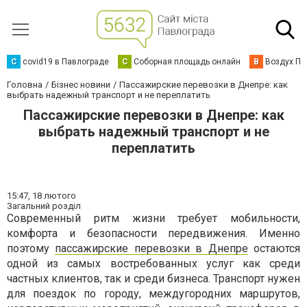
C
covid19 в Павлограде
С
Соборная площадь онлайн
В
Воздух Па
Головна
Бізнес новини
Пассажирские перевозки в Днепре: как
выбрать надежный транспорт и не переплатить
Пассажирские перевозки в Днепре: как
выбрать надежный транспорт и не
переплатить
15:47,
18 лютого
Загальний розділ
Современный ритм жизни требует мобильности,
комфорта и безопасности передвижения. Именно
поэтому
пассажирские перевозки в Днепре
остаются
одной из самых востребованных услуг как среди
частных клиентов, так и среди бизнеса. Транспорт нужен
для поездок по городу, междугородних маршрутов,