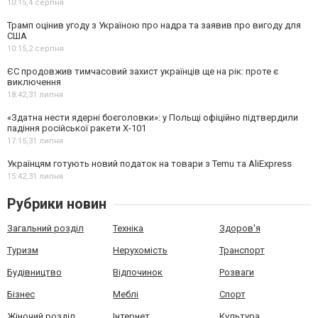
10:15,
4 серпня
Трамп оцінив угоду з Україною про надра та заявив про вигоду для
США
10:15,
2 серпня
ЄС продовжив тимчасовий захист українців ще на рік: проте є
виключення
18:42,
31 липня
«Здатна нести ядерні боєголовки»: у Польщі офіційно підтвердили
падіння російської ракети Х-101
17:15,
31 липня
Українцям готують новий податок на товари з Temu та AliExpress
15:42,
31 липня
Рубрики новин
Загальний розділ
Техніка
Здоров'я
Туризм
Нерухомість
Транспорт
Будівництво
Відпочинок
Розваги
Бізнес
Меблі
Спорт
Жіночий розділ
Інтернет
Культура