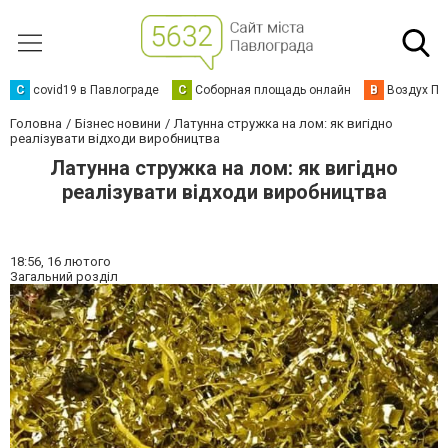
C
covid19 в Павлограде
С
Соборная площадь онлайн
В
Воздух Па
Головна
Бізнес новини
Латунна стружка на лом: як вигідно
реалізувати відходи виробництва
Латунна стружка на лом: як вигідно
реалізувати відходи виробництва
18:56,
16 лютого
Загальний розділ