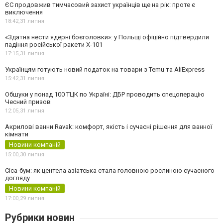
ЄС продовжив тимчасовий захист українців ще на рік: проте є
виключення
18:42,
31 липня
«Здатна нести ядерні боєголовки»: у Польщі офіційно підтвердили
падіння російської ракети Х-101
17:15,
31 липня
Українцям готують новий податок на товари з Temu та AliExpress
15:42,
31 липня
Обшуки у понад 100 ТЦК по Україні: ДБР проводить спецоперацію
Чесний призов
12:05,
31 липня
Акрилові ванни Ravak: комфорт, якість і сучасні рішення для ванної
кімнати
Новини компаній
15:00,
30 липня
Cica-бум: як центела азіатська стала головною рослиною сучасного
догляду
Новини компаній
17:00,
29 липня
Рубрики новин