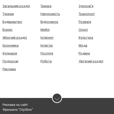
Загальний розділ
Техніка
Здоров'я
Туризм
Нерухомість
Транспорт
Будівництво
Відпочинок
Розваги
Бізнес
Меблі
Спорт
Жіночий розділ
Інтернет
Культура
Економіка
Інтер'єр
Мода
Кулінарія
Послуги
Родина
Подорожі
Робота
Дитячий розділ
Реклама
Реклама на сайті
Франшиза "CitySites"