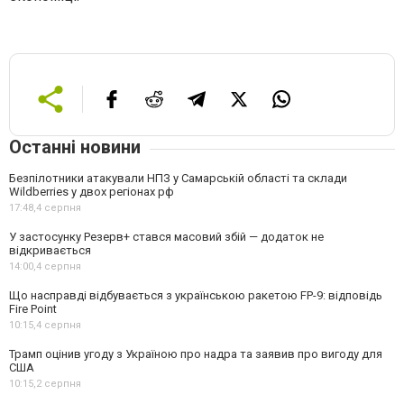
Останні новини
Безпілотники атакували НПЗ у Самарській області та склади
Wildberries у двох регіонах рф
17:48,
4 серпня
У застосунку Резерв+ стався масовий збій — додаток не
відкривається
14:00,
4 серпня
Що насправді відбувається з українською ракетою FP-9: відповідь
Fire Point
10:15,
4 серпня
Трамп оцінив угоду з Україною про надра та заявив про вигоду для
США
10:15,
2 серпня