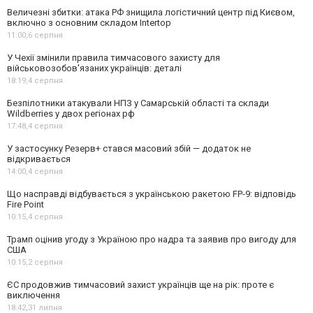
Величезні збитки: атака РФ знищила логістичний центр під Києвом,
включно з основним складом Intertop
11:00,
6 серпня
У Чехії змінили правила тимчасового захисту для
військовозобов'язаних українців: деталі
18:19,
4 серпня
Безпілотники атакували НПЗ у Самарській області та склади
Wildberries у двох регіонах рф
17:48,
4 серпня
У застосунку Резерв+ стався масовий збій — додаток не
відкривається
14:00,
4 серпня
Що насправді відбувається з українською ракетою FP-9: відповідь
Fire Point
10:15,
4 серпня
Трамп оцінив угоду з Україною про надра та заявив про вигоду для
США
10:15,
2 серпня
ЄС продовжив тимчасовий захист українців ще на рік: проте є
виключення
18:42,
31 липня