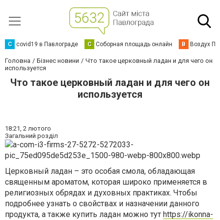
C
covid19 в Павлограде
С
Соборная площадь онлайн
В
Воздух Па
Головна
Бізнес новини
Что такое церковный ладан и для чего он
используется
Что такое церковный ладан и для чего он
используется
18:21,
2 лютого
Загальний розділ
Церковный ладан – это особая смола, обладающая
священным ароматом, которая широко применяется в
религиозных обрядах и духовных практиках. Чтобы
подробнее узнать о свойствах и назначении данного
продукта, а также купить ладан можно тут
https://ikonna-