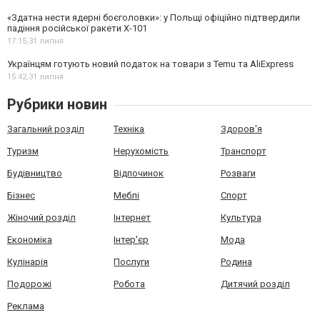
«Здатна нести ядерні боєголовки»: у Польщі офіційно підтвердили
падіння російської ракети Х-101
17:15,
31 липня
Українцям готують новий податок на товари з Temu та AliExpress
15:42,
31 липня
Рубрики новин
Загальний розділ
Техніка
Здоров'я
Туризм
Нерухомість
Транспорт
Будівництво
Відпочинок
Розваги
Бізнес
Меблі
Спорт
Жіночий розділ
Інтернет
Культура
Економіка
Інтер'єр
Мода
Кулінарія
Послуги
Родина
Подорожі
Робота
Дитячий розділ
Реклама