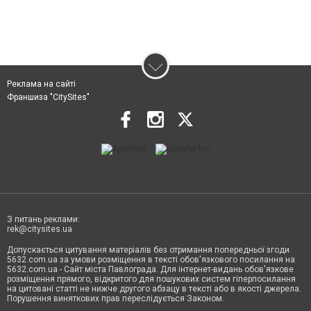
Реклама на сайті
Франшиза "CitySites"
З питань реклами:
rek@citysites.ua
Допускається цитування матеріалів без отримання попередньої згоди
5632.com.ua за умови розміщення в тексті обов'язкового посилання на
5632.com.ua - Сайт міста Павлограда. Для інтернет-видань обов'язкове
розміщення прямого, відкритого для пошукових систем гіперпосилання
на цитовані статті не нижче другого абзацу в тексті або в якості джерела.
Порушення виняткових прав переслідується Законом.