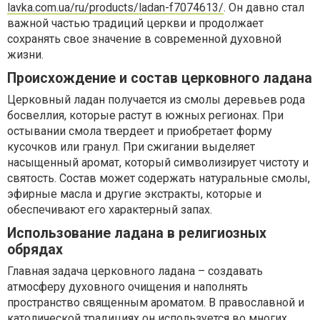
lavka.com.ua/ru/products/ladan-f7074613/
. Он давно стал
важной частью традиций церкви и продолжает
сохранять свое значение в современной духовной
жизни.
Происхождение и состав церковного ладана
Церковный ладан получается из смолы деревьев рода
босвеллия, которые растут в южных регионах. При
остывании смола твердеет и приобретает форму
кусочков или гранул. При сжигании выделяет
насыщенный аромат, который символизирует чистоту и
святость. Состав может содержать натуральные смолы,
эфирные масла и другие экстракты, которые и
обеспечивают его характерный запах.
Использование ладана в религиозных
обрядах
Главная задача церковного ладана – создавать
атмосферу духовного очищения и наполнять
пространство священным ароматом. В православной и
католической традициях он используется во многих