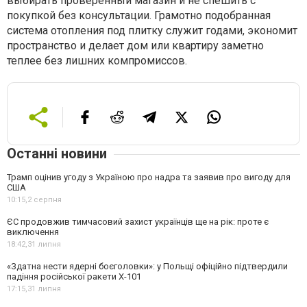
выбирать проверенный магазин и не спешить с
покупкой без консультации. Грамотно подобранная
система отопления под плитку служит годами, экономит
пространство и делает дом или квартиру заметно
теплее без лишних компромиссов.
Останні новини
Трамп оцінив угоду з Україною про надра та заявив про вигоду для
США
10:15,
2 серпня
ЄС продовжив тимчасовий захист українців ще на рік: проте є
виключення
18:42,
31 липня
«Здатна нести ядерні боєголовки»: у Польщі офіційно підтвердили
падіння російської ракети Х-101
17:15,
31 липня