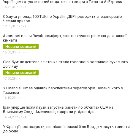
Українцям готують новий податок на товари з Temu та AliExpress
15:42,
31 липня
Обшуки у понад 100 ТЦК по Україні: ДБР проводить спецоперацію
Чесний призов
12:05,
31 липня
Акрилові ванни Ravak: комфорт, якість і сучасні рішення для ванної
кімнати
Новини компаній
15:00,
30 липня
Cica-бум: як центела азіатська стала головною рослиною сучасного
догляду
Новини компаній
17:00,
29 липня
У Financial Times оцінили перспективи переговорів Зеленського з
Трампом
16:10,
29 липня
Іран уперше після паузи запустив ракети по обʼєктах США на
Близькому Сході. Американці вдарили у відповідь
14:24,
29 липня
У Франції прогнозують, що лісові пожежі біля Бордо можуть тривати
до осені