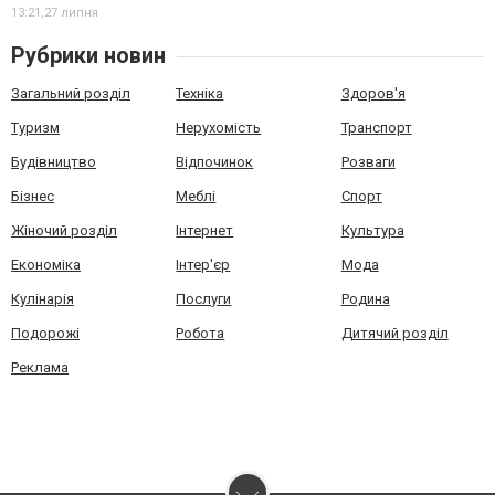
13:21,
27 липня
Рубрики новин
Загальний розділ
Техніка
Здоров'я
Туризм
Нерухомість
Транспорт
Будівництво
Відпочинок
Розваги
Бізнес
Меблі
Спорт
Жіночий розділ
Інтернет
Культура
Економіка
Інтер'єр
Мода
Кулінарія
Послуги
Родина
Подорожі
Робота
Дитячий розділ
Реклама