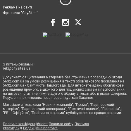
Реклама на сайті
Франшиза "CitySites"
З питань реклами:
rek@citysites.ua
Допускається цитування матеріалів без отримання попередньої згоди
5632.com.ua за умови розміщення в тексті обов'язкового посилання на
5632.com.ua - Сайт міста Павлограда. Для інтернет-видань обов'язкове
розміщення прямого, відкритого для пошукових систем гіперпосилання
на цитовані статті не нижче другого абзацу в тексті або в якості джерела.
Порушення виняткових прав переслідується Законом.
Матеріали з плашками "Новини компаній", "Промо", "Партнерський
матеріал", "Партнерський спецпроєкт", "Політичні новини", "Пресреліз",
"PR", "Офіційно", "Політична реклама" публікуються на правах реклами.
Політика конфіденційності
Правила сайту
Правила
класифайд
Редакційна політика