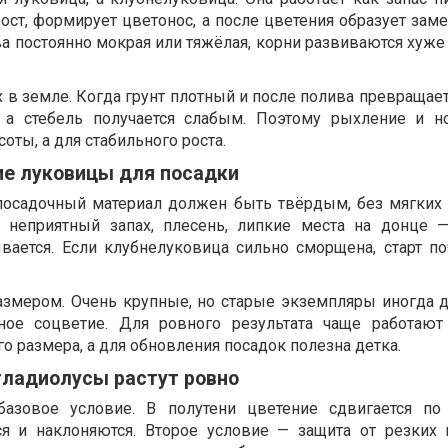
рост, формирует цветонос, а после цветения образует заме
ва постоянно мокрая или тяжёлая, корни развиваются хуже
 в земле. Когда грунт плотный и после полива превращает
 а стебель получается слабым. Поэтому рыхление и 
оты, а для стабильного роста.
ие луковицы для посадки
 посадочный материал должен быть твёрдым, без мягких 
 неприятный запах, плесень, липкие места на донце —
ается. Если клубнелуковица сильно сморщена, старт по
размером. Очень крупные, но старые экземпляры иногда 
ное соцветие. Для ровного результата чаще работаю
 размера, а для обновления посадок полезна детка.
 гладиолусы растут ровно
азовое условие. В полутени цветение сдвигается по
я и наклоняются. Второе условие — защита от резких 