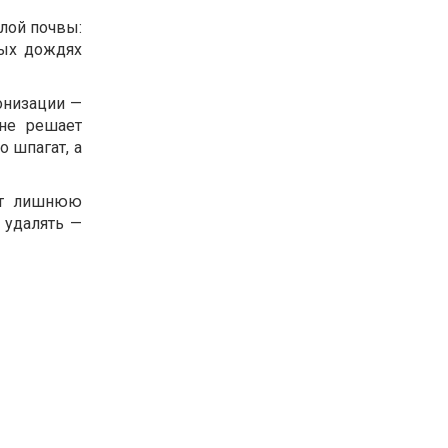
слой почвы:
тых дождях
онизации —
 не решает
о шпагат, а
жат лишнюю
 удалять —