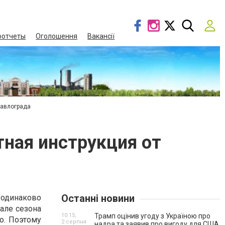
оотчеты
Оголошення
Вакансії
Павлограда
тная инструкция от
Останні новини
 одинаково
чале сезона
10:15,
Трамп оцінив угоду з Україною про
о. Поэтому
2 серпня
надра та заявив про вигоду для США