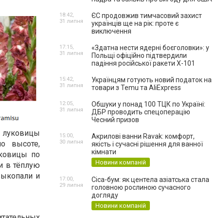
18:42,
ЄС продовжив тимчасовий захист
31 липня
українців ще на рік: проте є
виключення
17:15,
«Здатна нести ядерні боєголовки»: у
31 липня
Польщі офіційно підтвердили
падіння російської ракети Х-101
15:42,
Українцям готують новий податок на
31 липня
товари з Temu та AliExpress
12:05,
Обшуки у понад 100 ТЦК по Україні:
31 липня
ДБР проводить спецоперацію
Чесний призов
ь луковицы
15:00,
Акрилові ванни Ravak: комфорт,
30 липня
о высоте,
якість і сучасні рішення для ванної
кімнати
уковицы по
Новини компаній
и в тёплую
выкопали и
17:00,
Cica-бум: як центела азіатська стала
29 липня
головною рослиною сучасного
догляду
Новини компаній
итательных