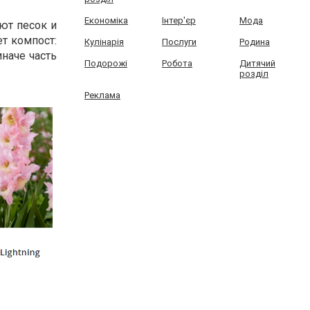
Економіка
Інтер'єр
Мода
ют песок и
ет компост:
Кулінарія
Послуги
Родина
иначе часть
Подорожі
Робота
Дитячий
розділ
Реклама