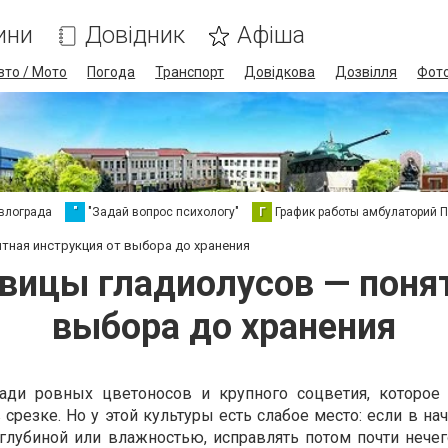
ини
Довідник
Афіша
вто / Мото
Погода
Транспорт
Довідкова
Дозвілля
Фот
влограда
"
"Задай вопрос психологу"
Г
График работы амбулаторий 
ятная инструкция от выбора до хранения
ковицы гладиолусов — поня
выбора до хранения
ади ровных цветоносов и крупного соцветия, которое
 срезке. Но у этой культуры есть слабое место: если в на
 глубиной или влажностью, исправлять потом почти нечег