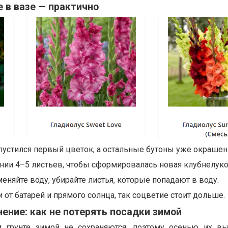
е в вазе — практично
спустился первый цветок, а остальные бутоны уже окрашен
ении 4–5 листьев, чтобы сформировалась новая клубнелуко
меняйте воду, убирайте листья, которые попадают в воду.
 от батарей и прямого солнца, так соцветие стоит дольше.
ение: как не потерять посадки зимой
 грунте зимой не сохраняются, поэтому осенью их в