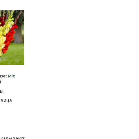
ы.
вица.
ыкапывают.