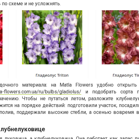
 по схеме и не усложнять.
дочного материала: на Matla Flowers удобно открыт
la-flowers.com.ua/ru/bulbs/gladiolus/
и подобрать сорта п
начению. Чтобы не путаться летом, разложите клубнел
ится на порядке действий: подготовили участок, посадил
 полив, поддержали высокие стебли, а осенью вовремя 
клубнелуковице
я луковица, а клубнелуковица. Она работает как запас п