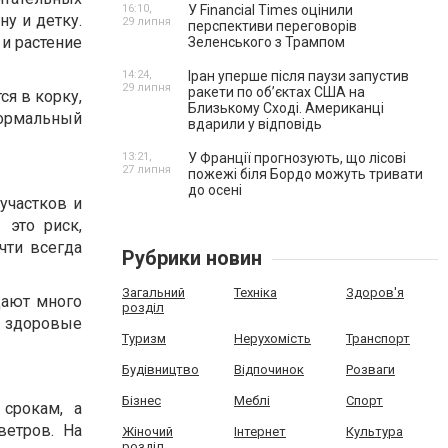
16:10,
У Financial Times оцінили
ну и детку.
29 липня
перспективи переговорів
 и растение
Зеленського з Трампом
14:24,
Іран уперше після паузи запустив
29 липня
ракети по обʼєктах США на
ся в корку,
Близькому Сході. Американці
нормальный
вдарили у відповідь
13:21,
У Франції прогнозують, що лісові
27 липня
пожежі біля Бордо можуть тривати
до осені
участков и
 это риск,
чти всегда
Рубрики новин
Загальний
Техніка
Здоров'я
дают много
розділ
т здоровые
Туризм
Нерухомість
Транспорт
Будівництво
Відпочинок
Розваги
Бізнес
Меблі
Спорт
 срокам, а
ветров. На
Жіночий
Інтернет
Культура
розділ