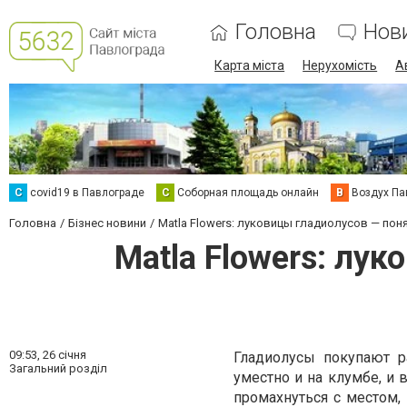
Головна
Нов
Карта міста
Нерухомість
А
C
covid19 в Павлограде
С
Соборная площадь онлайн
В
Воздух Па
Головна
Бізнес новини
Matla Flowers: луковицы гладиолусов — пон
Matla Flowers: лу
09:53,
26 січня
Гладиолусы покупают р
Загальний розділ
уместно и на клумбе, и в
промахнуться с местом,