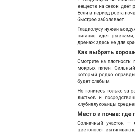
веществ на сезон: даёт 
Если в период роста поч
быстрее заболевает.
Гладиолусу нужен воздух
питание идёт рывками,
дренаж здесь не для крас
Как выбрать хорош
Смотрите на плотность:
мокрых пятен. Сильный
который редко оправдыв
будет слабым.
Не гонитесь только за 
листьев и посредствен
клубнелуковицы среднего
Место и почва: где
Солнечный участок — б
цветоносы вытягиваютс