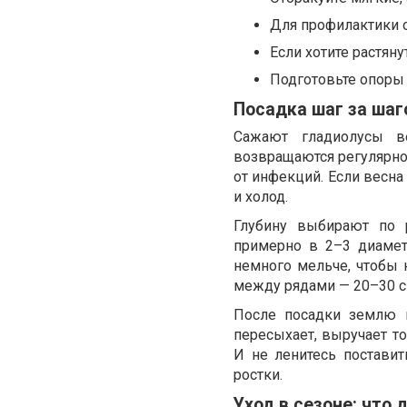
Для профилактики 
Если хотите растяну
Подготовьте опоры 
Посадка шаг за шаг
Сажают гладиолусы в
возвращаются регулярно.
от инфекций. Если весна
и холод.
Глубину выбирают по 
примерно в 2–3 диамет
немного мельче, чтобы 
между рядами — 20–30 см
После посадки землю п
пересыхает, выручает то
И не ленитесь постави
ростки.
Уход в сезоне: что 