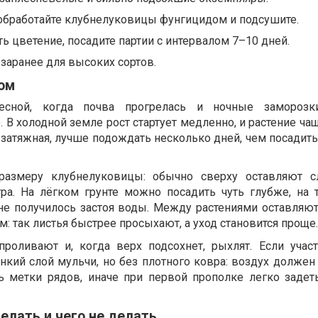
обработайте клубнелуковицы фунгицидом и подсушите.
ть цветение, посадите партии с интервалом 7–10 дней.
заранее для высоких сортов.
ом
есной, когда почва прогрелась и ночные замороз
 В холодной земле рост стартует медленно, и растение ча
 затяжная, лучше подождать несколько дней, чем посадит
размеру клубнелуковицы: обычно сверху оставляют с
ра. На лёгком грунте можно посадить чуть глубже, на
не получилось застоя воды. Между растениями оставляют
: так листья быстрее просыхают, а уход становится проще.
роливают и, когда верх подсохнет, рыхлят. Если учас
нкий слой мульчи, но без плотного ковра: воздух должен
ть метки рядов, иначе при первой прополке легко заде
делать и чего не делать