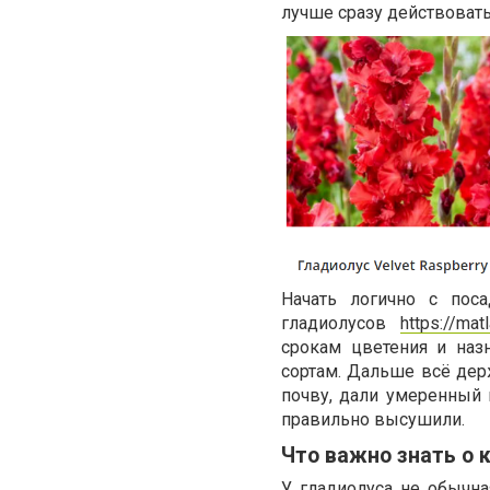
лучше сразу действовать
Начать логично с поса
гладиолусов
https://mat
срокам цветения и наз
сортам. Дальше всё держ
почву, дали умеренный
правильно высушили.
Что важно знать о 
У гладиолуса не обычна