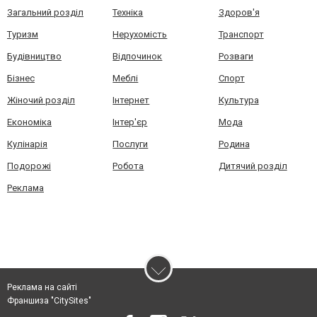
Загальний розділ
Техніка
Здоров'я
Туризм
Нерухомість
Транспорт
Будівництво
Відпочинок
Розваги
Бізнес
Меблі
Спорт
Жіночий розділ
Інтернет
Культура
Економіка
Інтер'єр
Мода
Кулінарія
Послуги
Родина
Подорожі
Робота
Дитячий розділ
Реклама
Реклама на сайті
Франшиза "CitySites"