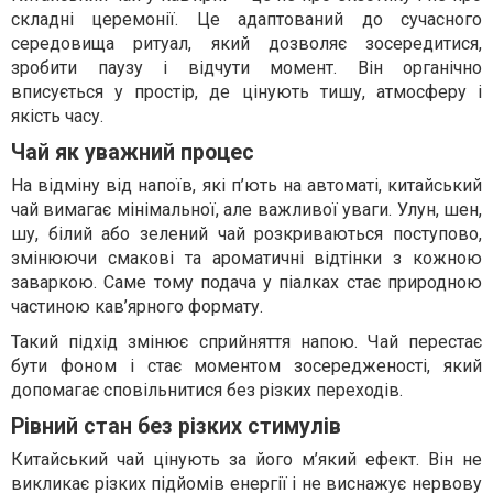
складні церемонії. Це адаптований до сучасного
середовища ритуал, який дозволяє зосередитися,
зробити паузу і відчути момент. Він органічно
вписується у простір, де цінують тишу, атмосферу і
якість часу.
Чай як уважний процес
На відміну від напоїв, які п’ють на автоматі, китайський
чай вимагає мінімальної, але важливої уваги. Улун, шен,
шу, білий або зелений чай розкриваються поступово,
змінюючи смакові та ароматичні відтінки з кожною
заваркою. Саме тому подача у піалках стає природною
частиною кав’ярного формату.
Такий підхід змінює сприйняття напою. Чай перестає
бути фоном і стає моментом зосередженості, який
допомагає сповільнитися без різких переходів.
Рівний стан без різких стимулів
Китайський чай цінують за його м’який ефект. Він не
викликає різких підйомів енергії і не виснажує нервову