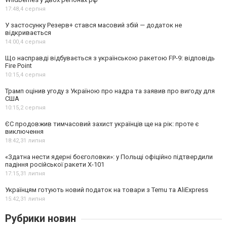
17:48,
4 серпня
У застосунку Резерв+ стався масовий збій — додаток не
відкривається
14:00,
4 серпня
Що насправді відбувається з українською ракетою FP-9: відповідь
Fire Point
10:15,
4 серпня
Трамп оцінив угоду з Україною про надра та заявив про вигоду для
США
10:15,
2 серпня
ЄС продовжив тимчасовий захист українців ще на рік: проте є
виключення
18:42,
31 липня
«Здатна нести ядерні боєголовки»: у Польщі офіційно підтвердили
падіння російської ракети Х-101
17:15,
31 липня
Українцям готують новий податок на товари з Temu та AliExpress
15:42,
31 липня
Рубрики новин