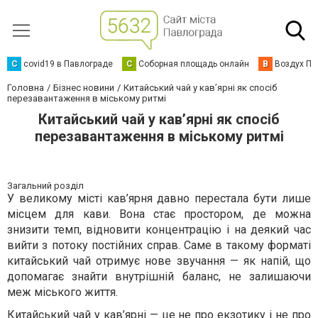
C
covid19 в Павлограде
С
Соборная площадь онлайн
В
Воздух Па
Головна
Бізнес новини
Китайський чай у кав’ярні як спосіб
перезавантаження в міському ритмі
Китайський чай у кав’ярні як спосіб
перезавантаження в міському ритмі
Загальний розділ
У великому місті кав’ярня давно перестала бути лише
місцем для кави. Вона стає простором, де можна
знизити темп, відновити концентрацію і на деякий час
вийти з потоку постійних справ. Саме в такому форматі
китайський чай отримує нове звучання — як напій, що
допомагає знайти внутрішній баланс, не залишаючи
меж міського життя.
Китайський чай у кав’ярні — це не про екзотику і не про