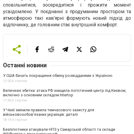
сповільнитися, зосередитися і прожити момент
усвідомлено. У поєднанні з продуманим простором та
атмосферою такі кав’ярні формують новий підхід до
відпочинку, де головним стає внутрішній комфорт.
Останні новини
У США бачать покращення обміну розвідданими з Україною
12:50,
6 серпня
Величезні збитки: атака РФ знищила логістичний центр під Києвом,
включно з основним складом Intertop
11:00,
6 серпня
У Чехії змінили правила тимчасового захисту для
військовозобов'язаних українців: деталі
18:19,
4 серпня
Безпілотники атакували НПЗ у Самарській області та склади
Wildberries у двох регіонах рф