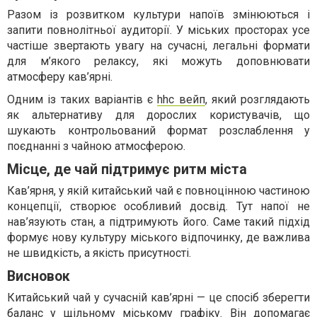
Разом із розвитком культури напоїв змінюються і
запити повнолітньої аудиторії. У міських просторах усе
частіше звертають увагу на сучасні, легальні формати
для м’якого релаксу, які можуть доповнювати
атмосферу кав’ярні.
Одним із таких варіантів є
hhc вейп
, який розглядають
як альтернативу для дорослих користувачів, що
шукають контрольований формат розслаблення у
поєднанні з чайною атмосферою.
Місце, де чай підтримує ритм міста
Кав’ярня, у якій китайський чай є повноцінною частиною
концепції, створює особливий досвід. Тут напої не
нав’язують стан, а підтримують його. Саме такий підхід
формує нову культуру міського відпочинку, де важлива
не швидкість, а якість присутності.
Висновок
Китайський чай у сучасній кав’ярні — це спосіб зберегти
баланс у щільному міському графіку. Він допомагає