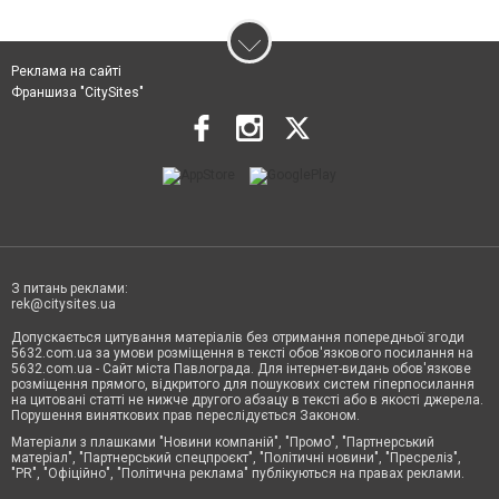
Реклама на сайті
Франшиза "CitySites"
З питань реклами:
rek@citysites.ua
Допускається цитування матеріалів без отримання попередньої згоди
5632.com.ua за умови розміщення в тексті обов'язкового посилання на
5632.com.ua - Сайт міста Павлограда. Для інтернет-видань обов'язкове
розміщення прямого, відкритого для пошукових систем гіперпосилання
на цитовані статті не нижче другого абзацу в тексті або в якості джерела.
Порушення виняткових прав переслідується Законом.
Матеріали з плашками "Новини компаній", "Промо", "Партнерський
матеріал", "Партнерський спецпроєкт", "Політичні новини", "Пресреліз",
"PR", "Офіційно", "Політична реклама" публікуються на правах реклами.