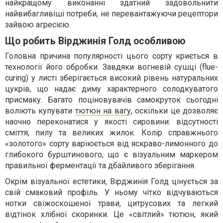
найкращому виконанні здатний задовольнити
найвибагливіші потреби, не перевантажуючи рецептори
зайвою агресією.
Що робить Вірджинія Голд особливою
Головна причина популярності цього сорту криється в
технології його обробки. Завдяки вогневій сушці (flue-
curing) у листі зберігається високий рівень натуральних
цукрів, що надає диму характерного солодкуватого
присмаку. Багато поціновувачів самокруток сьогодні
воліють купувати
тютюн на вагу
, оскільки це дозволяє
наочно переконатися у якості сировини: відсутності
сміття, пилу та великих жилок. Колір справжнього
«золотого» сорту варіюється від яскраво-лимонного до
глибокого бурштинового, що є візуальним маркером
правильної ферментації та дбайливого зберігання.
Окрім візуальної естетики, Вірджинія Голд цінується за
свій смаковий профіль. У ньому чітко відчуваються
нотки свіжоскошеної трави, цитрусових та легкий
відтінок хлібної скоринки. Це «світлий» тютюн, який