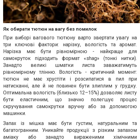
Як обирати тютюн на вагу без помилок
При виборі вагового тютюну варто звертати увагу на
три ключові фактори: нарізку, вологість та аромат.
Нарізка має бути рівномірною - найкраще для
самокруток підходить формат «shag» (тонкі нитки).
Занадто великі шматки листа заважатимуть
рівномірному тлінню. Вологість - критичний момент:
тютюн не має хрустіти і розсипатися в пил при
натисканні, але й не повинен бути злиплим у грудку.
Оптимальна вологість (близько 12–15%) дозволяє листу
бути еластичним, що значно полегшує процес
скручування самокрутки вручну або за допомогою
машинки.
Запах із мішка має бути густим, натуральним та
багатогранним. Уникайте продукції з різким запахом
аміаку або занадто вираженими хімічними