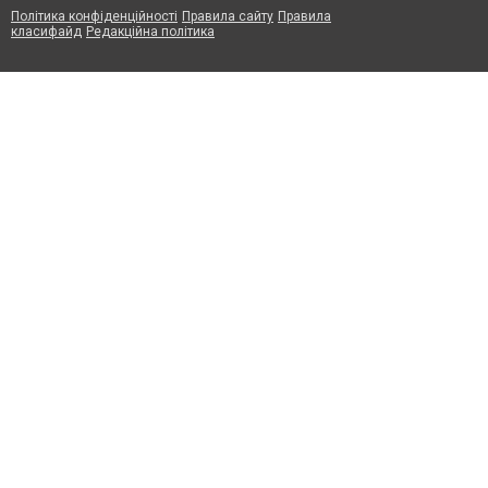
Політика конфіденційності
Правила сайту
Правила
класифайд
Редакційна політика