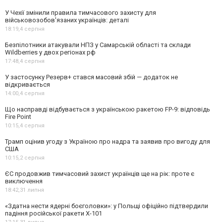
У Чехії змінили правила тимчасового захисту для
військовозобов'язаних українців: деталі
18:19,
4 серпня
Безпілотники атакували НПЗ у Самарській області та склади
Wildberries у двох регіонах рф
17:48,
4 серпня
У застосунку Резерв+ стався масовий збій — додаток не
відкривається
14:00,
4 серпня
Що насправді відбувається з українською ракетою FP-9: відповідь
Fire Point
10:15,
4 серпня
Трамп оцінив угоду з Україною про надра та заявив про вигоду для
США
10:15,
2 серпня
ЄС продовжив тимчасовий захист українців ще на рік: проте є
виключення
18:42,
31 липня
«Здатна нести ядерні боєголовки»: у Польщі офіційно підтвердили
падіння російської ракети Х-101