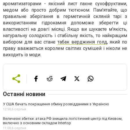
ароматизаторами - якісний лист пахне сухофруктами,
медом або просто добрим тютюном. Пам’ятайте, що
правильне зберігання в герметичній скляній тарі з
використанням гідрокамня допоможе зберегти ці
властивості на довгі місяці. Якщо ви шукаєте м’якість,
натуральну солодкість і стабільну якість, то найкращим
вибором для вас стане
табак верджинія голд
, який по
праву вважається королем світлих сумішей і ніколи не
виходить із моди.
Останні новини
У США бачать покращення обміну розвідданими з Україною
12:50,
6 серпня
Величезні збитки: атака РФ знищила логістичний центр під Києвом,
включно з основним складом Intertop
11:00,
6 серпня