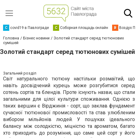
C
covid19 в Павлограде
С
Соборная площадь онлайн
В
Воздух Па
Головна
Бізнес новини
Золотий стандарт серед тютюнових
сумішей
Золотий стандарт серед тютюнових сумішей
Загальний розділ
Світ натурального тютюну настільки розмаїтий, що
навіть досвідчений курець може розгубитися серед
сотень сортів та блендів. Проте існують назви, що стали
загальними для цілої культури споживання. Однією з
таких вершин є Вірджинія - сорт, що заклав фундамент
сучасної тютюнової промисловості та став улюбленим
вибором мільйонів людей. У пошуках ідеального
балансу між солодкістю, міцністю та ароматом, багато
хто приходить до розуміння, що саме цей сорт у його