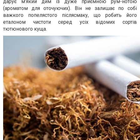
дарує м’який дим із дуже приємною рум-нотою
(ароматом для оточуючих). Він не залишає по собі
важкого попелястого післясмаку, що робить його
еталоном чистоти серед усіх відомих сортів
тютюнового куща.