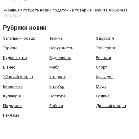
17:15,
31 липня
Українцям готують новий податок на товари з Temu та AliExpress
15:42,
31 липня
Рубрики новин
Загальний розділ
Техніка
Здоров'я
Туризм
Нерухомість
Транспорт
Будівництво
Відпочинок
Розваги
Бізнес
Меблі
Спорт
Жіночий розділ
Інтернет
Культура
Економіка
Інтер'єр
Мода
Кулінарія
Послуги
Родина
Подорожі
Робота
Дитячий розділ
Реклама