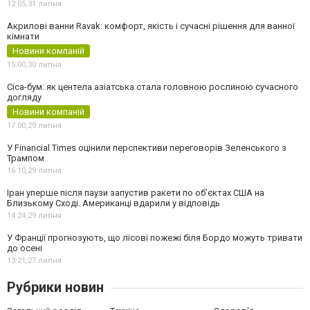
12:05,
31 липня
Акрилові ванни Ravak: комфорт, якість і сучасні рішення для ванної
кімнати
Новини компаній
15:00,
30 липня
Cica-бум: як центела азіатська стала головною рослиною сучасного
догляду
Новини компаній
17:00,
29 липня
У Financial Times оцінили перспективи переговорів Зеленського з
Трампом
16:10,
29 липня
Іран уперше після паузи запустив ракети по обʼєктах США на
Близькому Сході. Американці вдарили у відповідь
14:24,
29 липня
У Франції прогнозують, що лісові пожежі біля Бордо можуть тривати
до осені
13:21,
27 липня
Рубрики новин