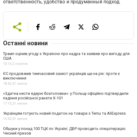
ответственность, удобство и продуманный подход.
Останні новини
Трамп оцінив угоду з Україною про надра та заявив про вигоду для
США
10:15,
2 серпня
ЄС продовжив тимчасовий захист українців ще на рік: проте є
виключення
18:42,
31 липня
«Здатна нести ядерні боєголовки»: у Польщі офіційно підтвердили
падіння російської ракети Х-101
17:15,
31 липня
Українцям готують новий податок на товари з Temu та AliExpress
15:42,
31 липня
Обшуки у понад 100 ТЦК по Україні: ДБР проводить спецоперацію
Чесний призов