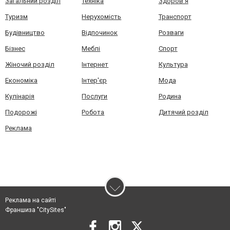
Загальний розділ
Техніка
Здоров'я
Туризм
Нерухомість
Транспорт
Будівництво
Відпочинок
Розваги
Бізнес
Меблі
Спорт
Жіночий розділ
Інтернет
Культура
Економіка
Інтер'єр
Мода
Кулінарія
Послуги
Родина
Подорожі
Робота
Дитячий розділ
Реклама
Реклама на сайті
Франшиза "CitySites"