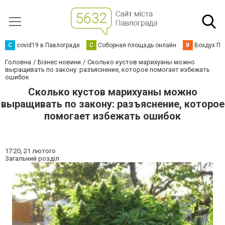
C
covid19 в Павлограде
С
Соборная площадь онлайн
В
Воздух Па
Головна
Бізнес новини
Сколько кустов марихуаны можно
выращивать по закону: разъяснение, которое помогает избежать
ошибок
Сколько кустов марихуаны можно
выращивать по закону: разъяснение, которое
помогает избежать ошибок
17:20,
21 лютого
Загальний розділ