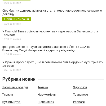
15:00,
30 липня
Cica-бум: як центела азіатська стала головною рослиною сучасного
догляду
Новини компаній
17:00,
29 липня
У Financial Times оцінили перспективи переговорів Зеленського з
Трампом
16:10,
29 липня
Іран уперше після паузи запустив ракети по обʼєктах США на
Близькому Сході. Американці вдарили у відповідь
14:24,
29 липня
У Франції прогнозують, що лісові пожежі біля Бордо можуть тривати
до осені
13:21,
27 липня
Рубрики новин
Загальний розділ
Техніка
Здоров'я
Туризм
Нерухомість
Транспорт
Будівництво
Відпочинок
Розваги