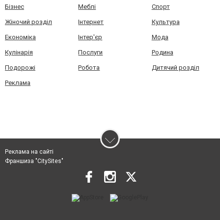
Бізнес
Меблі
Спорт
Жіночий розділ
Інтернет
Культура
Економіка
Інтер'єр
Мода
Кулінарія
Послуги
Родина
Подорожі
Робота
Дитячий розділ
Реклама
Реклама на сайті
Франшиза "CitySites"