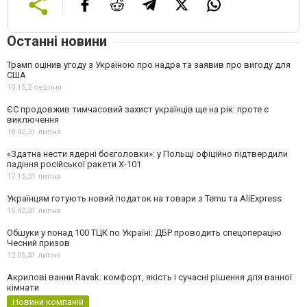
Останні новини
Трамп оцінив угоду з Україною про надра та заявив про вигоду для
США
10:15,
2 серпня
ЄС продовжив тимчасовий захист українців ще на рік: проте є
виключення
18:42,
31 липня
«Здатна нести ядерні боєголовки»: у Польщі офіційно підтвердили
падіння російської ракети Х-101
17:15,
31 липня
Українцям готують новий податок на товари з Temu та AliExpress
15:42,
31 липня
Обшуки у понад 100 ТЦК по Україні: ДБР проводить спецоперацію
Чесний призов
12:05,
31 липня
Акрилові ванни Ravak: комфорт, якість і сучасні рішення для ванної
кімнати
Новини компаній