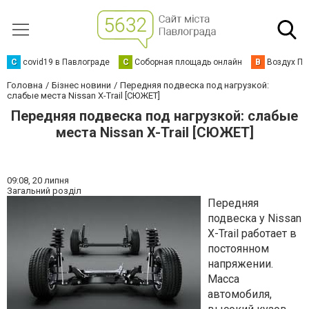
C
covid19 в Павлограде
С
Соборная площадь онлайн
В
Воздух Па
Головна
Бізнес новини
Передняя подвеска под нагрузкой:
слабые места Nissan X-Trail [СЮЖЕТ]
Передняя подвеска под нагрузкой: слабые
места Nissan X-Trail [СЮЖЕТ]
09:08,
20 липня
Загальний розділ
Передняя
подвеска у Nissan
X-Trail работает в
постоянном
напряжении.
Масса
автомобиля,