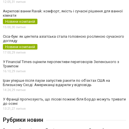
12:05,
31 липня
Акрилові ванни Ravak: комфорт, якість і сучасні рішення для ванної
кімнати
Новини компаній
15:00,
30 липня
Cica-бум: як центела азіатська стала головною рослиною сучасного
догляду
Новини компаній
17:00,
29 липня
У Financial Times оцінили перспективи переговорів Зеленського з
Трампом
16:10,
29 липня
Іран уперше після паузи запустив ракети по обʼєктах США на
Близькому Сході. Американці вдарили у відповідь
14:24,
29 липня
У Франції прогнозують, що лісові пожежі біля Бордо можуть тривати
до осені
13:21,
27 липня
Рубрики новин