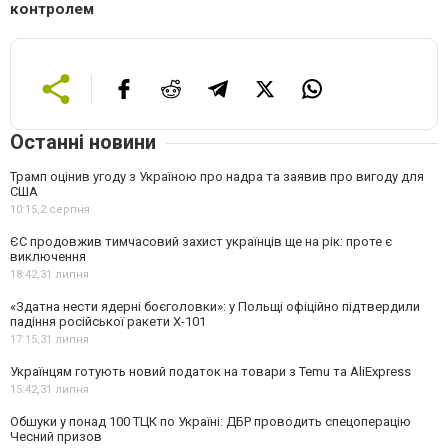
контролем
Останні новини
Трамп оцінив угоду з Україною про надра та заявив про вигоду для
США
10:15,
2 серпня
ЄС продовжив тимчасовий захист українців ще на рік: проте є
виключення
18:42,
31 липня
«Здатна нести ядерні боєголовки»: у Польщі офіційно підтвердили
падіння російської ракети Х-101
17:15,
31 липня
Українцям готують новий податок на товари з Temu та AliExpress
15:42,
31 липня
Обшуки у понад 100 ТЦК по Україні: ДБР проводить спецоперацію
Чесний призов