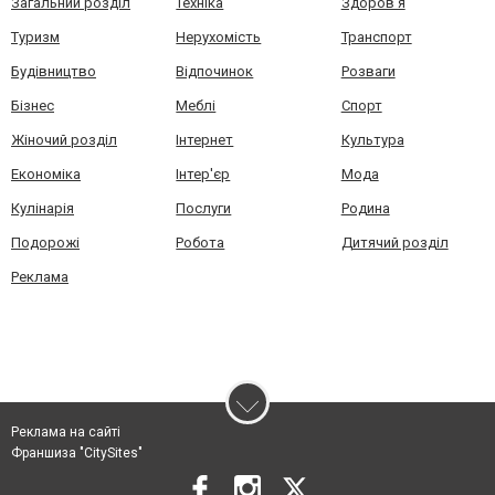
Загальний розділ
Техніка
Здоров'я
Туризм
Нерухомість
Транспорт
Будівництво
Відпочинок
Розваги
Бізнес
Меблі
Спорт
Жіночий розділ
Інтернет
Культура
Економіка
Інтер'єр
Мода
Кулінарія
Послуги
Родина
Подорожі
Робота
Дитячий розділ
Реклама
Реклама на сайті
Франшиза "CitySites"