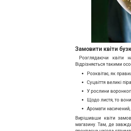
Замовити квіти бузк
Розглядаючи квіти на
Відрізняється такими ос
Розквітає, як правил
Суцвіття великі пір
У рослини воронкопо
Щодо листя, то вони
Аромати насичений,
Вирішивши квіти замов
магазину. Там, де завжд
прекрасна нагода отрим