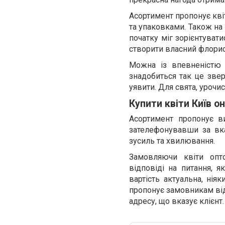
Асортимент пропонує квіт
та упаковками. Також на
початку міг зорієнтуват
створити власний флори
Можна із впевненістю 
знадобиться так це звер
уявити. Для свята, урочи
Купити квіти Київ 
Асортимент пропонує в
зателефонувавши за вк
зусиль та хвилювання.
Замовляючи квіти опт
відповіді на питання, я
вартість актуальна, нія
пропонує замовникам відм
адресу, що вказує клієнт