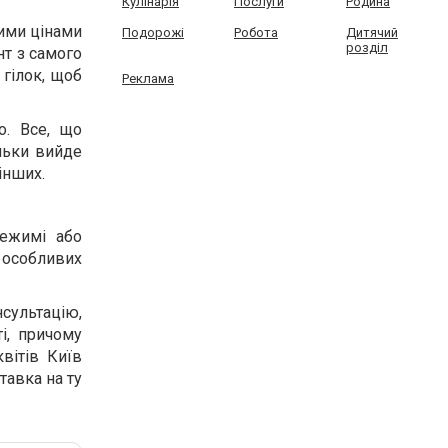
Кулінарія
Послуги
Родина
вими цінами
Подорожі
Робота
Дитячий
розділ
нт з самого
 гілок, щоб
Реклама
о. Все, що
ільки вийде
 інших.
режимі або
 особливих
ультацію,
ті, причому
квітів Київ
тавка на ту