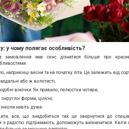
у: у чому полягає особливість?
 замовлення має сенс дізнатися більше про красив
обливостями:
о, наприкінці весни та на початку літа. Це залежить від сор
амідальні або ж волотисті;
дібні віночки. Як правило, пелюстки чотири;
 округлої форми, цілісні;
 інколи навіть дуже.
ити, все, що знадобиться так це звернутися до спеціа
и з радістю підтримають, допоможуть визначитися. Квіти
ати більше за меншою вартістю.