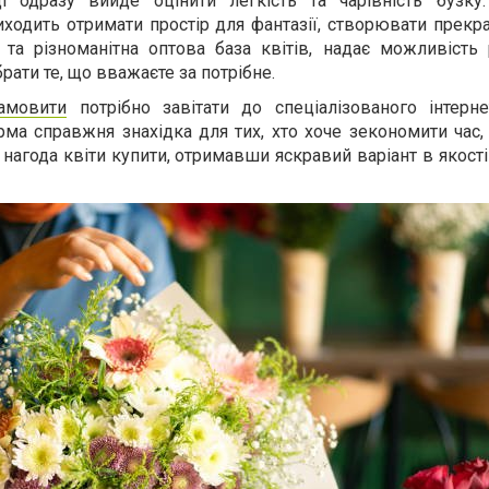
і одразу вийде оцінити легкість та чарівність бузку
ходить отримати простір для фантазії, створювати прекрас
 та різноманітна оптова база квітів, надає можливість 
брати те, що вважаєте за потрібне.
замовити
потрібно завітати до спеціалізованого інтерне
ма справжня знахідка для тих, хто хоче зекономити час,
 нагода квіти купити, отримавши яскравий варіант в якост