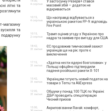
. Флористи
14:00,
У застосунку Резерв+ стався
4 серпня
ні літні та
масовий збій — додаток не
відкривається
розглянути
10:15,
Що насправді відбувається з
4 серпня
українською ракетою FP-9: відповідь
т-магазину
Fire Point
 зусилля та
10:15,
Трамп оцінив угоду з Україною про
і подарунку
2 серпня
надра та заявив про вигоду для США
18:42,
ЄС продовжив тимчасовий захист
31 липня
українців ще на рік: проте є
виключення
17:15,
«Здатна нести ядерні боєголовки»: у
31 липня
Польщі офіційно підтвердили
падіння російської ракети Х-101
15:42,
Українцям готують новий податок на
31 липня
товари з Temu та AliExpress
12:05,
Обшуки у понад 100 ТЦК по Україні:
31 липня
ДБР проводить спецоперацію
Чесний призов
15:00,
Акрилові ванни Ravak: комфорт,
30 липня