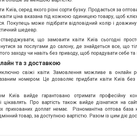
и Київ, серед якого різні сорти бузку. Продається за опто
 квіти ціна вказана під кожною одиницею товару, щоб кліє
ися. Покупець може підібрати відповідний колір і довжину
стичний шедевр.
стверджувати, що замовити квіти Київ сьогодні прост
нутися за послугами до салону, де знайдеться все, що т
стого заходу чи навіть без приводу, щоб порадувати себе та
онлайн та з доставкою
иключно свіжі квіти. Замовлення можливе в онлайн 
азаним номером. Це дозволяє придбати квіти Київ без
ом Київ вийде гарантовано отримати професійну конс
кі цікавлять. Про вартість також вийде дізнатися на сай
ких прихованих доплат немає. Різноманітна оптова база 
інний товар, за доступною вартістю. Разом із цим діє дос
.