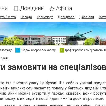
ини
Довідник
Афіша
вто / Мото
Погода
Транспорт
Довідкова
Дозвілля
Фот
влограда
"
"Задай вопрос психологу"
Г
График работы амбулаторий 
 сайті
ти замовити на спеціалізо
ато хто звертає увагу на бузок. Що собою узагалі предс
і квіти викликають захват та повагу у багатьох людей? От
ик, який можна зустріти у парках, скверах, вони ростут
 живі можуть виглядати повсякденними та досить простими.