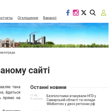
оотчеты
Оголошення
Вакансії
Павлограда
ваному сайті
Останні новини
тавляє така
же, йдеться
17:48,
Безпілотники атакували НПЗ у
ь прямо на
4 серпня
Самарській області та склади
Wildberries у двох регіонах рф