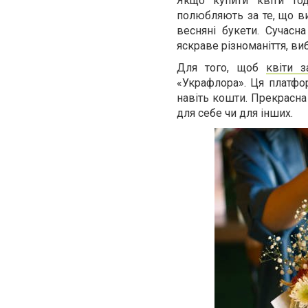
Якщо купити квіти тод
полюбляють за те, що ви
весняні букети. Сучасна
яскраве різноманіття, ви
Для того, щоб
квіти 
«Украфлора». Ця платфор
навіть кошти. Прекрасна
для себе чи для інших.