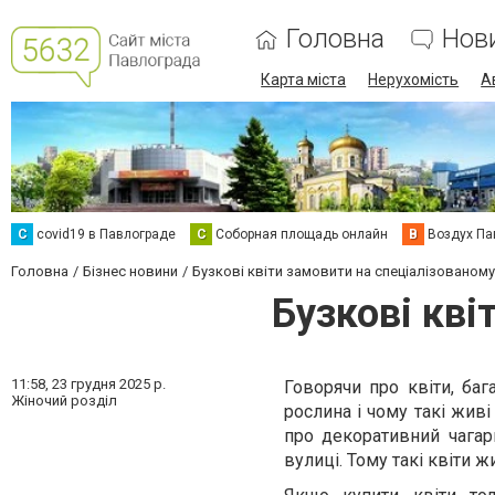
Головна
Нов
Карта міста
Нерухомість
А
C
covid19 в Павлограде
С
Соборная площадь онлайн
В
Воздух Па
Головна
Бізнес новини
Бузкові квіти замовити на спеціалізованому
Бузкові кві
11:58,
23 грудня 2025 р.
Говорячи про квіти, баг
Жіночий розділ
рослина і чому такі жив
про декоративний чагарн
вулиці. Тому такі квіти