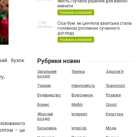
якість і сучасні рішення для ванної
кімнати
Новини компаній
17:00,
Cica-бум: як центела азіатська стала
29 липня
головною рослиною сучасного
догляду
Новини компаній
Рубрики новин
ий бузок.
Загальний
Техніка
Здоров'я
розділ
ту;
Туризм
Нерухомість
Транспорт
Будівництво
Відпочинок
Розваги
Бізнес
Меблі
Спорт
Жіночий
Інтернет
Культура
розділ
лізованого
Економіка
Інтер'єр
Мода
 оптом – це