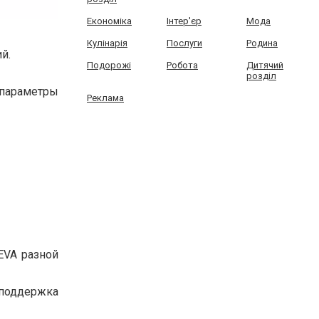
Економіка
Інтер'єр
Мода
Кулінарія
Послуги
Родина
й.
Подорожі
Робота
Дитячий
розділ
 параметры
Реклама
EVA разной
 поддержка