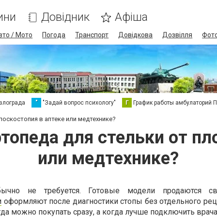
ини
Довідник
Афіша
вто / Мото
Погода
Транспорт
Довідкова
Дозвілля
Фот
влограда
"
"Задай вопрос психологу"
Г
График работы амбулаторий 
лоскостопия в аптеке или медтехнике?
топеда для стельки от пл
или медтехнике?
бычно не требуется. Готовые модели продаются св
и
оформляют после диагностики стопы без отдельного рец
гда можно покупать сразу, а когда лучше подключить врача