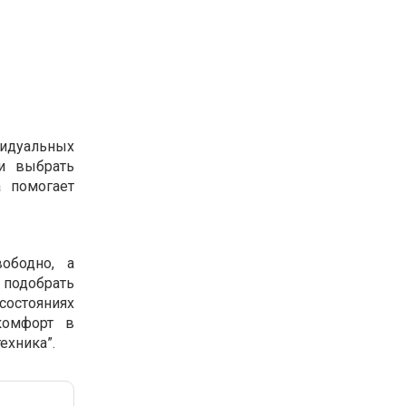
видуальных
ли выбрать
а помогает
ободно, а
 подобрать
остояниях
комфорт в
ехника”.