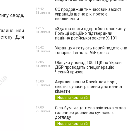
18:42,
ЄС продовжив тимчасовий захист
31 липня
українців ще на рік: проте є
ипу свода,
виключення
17:15,
«Здатна нести ядерні боєголовки»: у
газине или
31 липня
Польщі офіційно підтвердили
стопу. Для
падіння російської ракети Х-101
15:42,
Українцям готують новий податок на
31 липня
товари з Temu та AliExpress
12:05,
Обшуки у понад 100 ТЦК по Україні:
31 липня
ДБР проводить спецоперацію
Чесний призов
15:00,
Акрилові ванни Ravak: комфорт,
30 липня
якість і сучасні рішення для ванної
кімнати
Новини компаній
17:00,
Cica-бум: як центела азіатська стала
29 липня
головною рослиною сучасного
догляду
Новини компаній