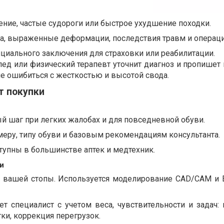
ение, частые судороги или быстрое ухудшение походки.
па, выраженные деформации, последствия травм и операци
циального заключения для страховки или реабилитации.
опед или физический терапевт уточнит диагноз и пропишет
е ошибиться с жесткостью и высотой свода.
т покупки
й шаг при легких жалобах и для повседневной обуви.
еру, типу обуви и базовым рекомендациям консультанта.
ступны в большинстве аптек и медтехник.
и
вашей стопы. Используется моделирование CAD/CAM и 
ет специалист с учетом веса, чувствительности и задач:
тки, коррекция перегрузок.