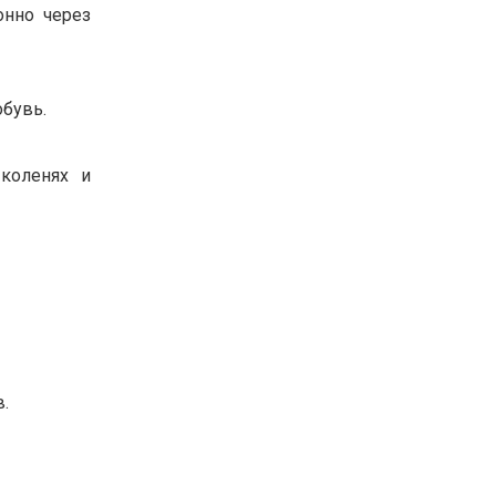
онно через
обувь.
 коленях и
.