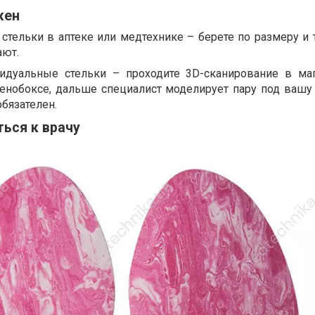
жен
стельки в аптеке или медтехнике – берете по размеру и т
ают.
идуальные стельки – проходите 3D-сканирование в ма
пенобоксе, дальше специалист моделирует пару под вашу 
обязателен.
ться к врачу