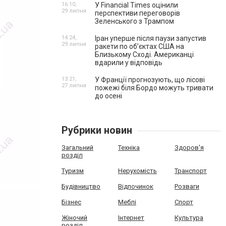
16:10,
У Financial Times оцінили
29 липня
перспективи переговорів
Зеленського з Трампом
14:24,
Іран уперше після паузи запустив
29 липня
ракети по обʼєктах США на
Близькому Сході. Американці
вдарили у відповідь
13:21,
У Франції прогнозують, що лісові
27 липня
пожежі біля Бордо можуть тривати
до осені
Рубрики новин
Загальний
Техніка
Здоров'я
розділ
Туризм
Нерухомість
Транспорт
Будівництво
Відпочинок
Розваги
Бізнес
Меблі
Спорт
Жіночий
Інтернет
Культура
розділ