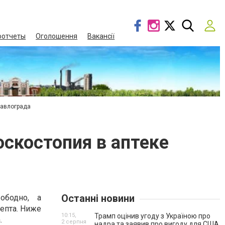
оотчеты
Оголошення
Вакансії
Павлограда
оскостопия в аптеке
Останні новини
ободно, а
епта. Ниже
10:15,
Трамп оцінив угоду з Україною про
.
2 серпня
надра та заявив про вигоду для США