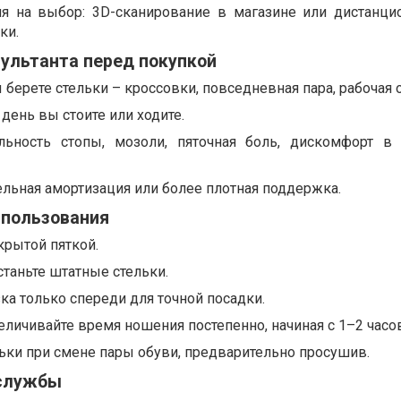
 на выбор: 3D-сканирование в магазине или дистанци
ки.
сультанта перед покупкой
 берете стельки – кроссовки, повседневная пара, рабочая 
день вы стоите или ходите.
льность стопы, мозоли, пяточная боль, дискомфорт в
льная амортизация или более плотная поддержка.
спользования
крытой пяткой.
таньте штатные стельки.
ка только спереди для точной посадки.
ичивайте время ношения постепенно, начиная с 1–2 часов
ьки при смене пары обуви, предварительно просушив.
 службы