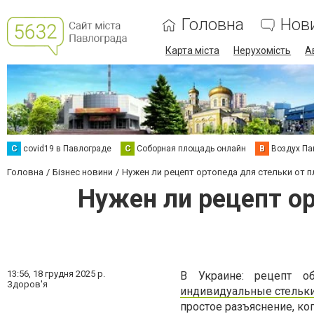
Головна
Нов
Карта міста
Нерухомість
А
C
covid19 в Павлограде
С
Соборная площадь онлайн
В
Воздух Па
Головна
Бізнес новини
Нужен ли рецепт ортопеда для стельки от п
Нужен ли рецепт ор
13:56,
18 грудня 2025 р.
В Украине: рецепт о
Здоров'я
индивидуальные стельк
простое разъяснение, ко