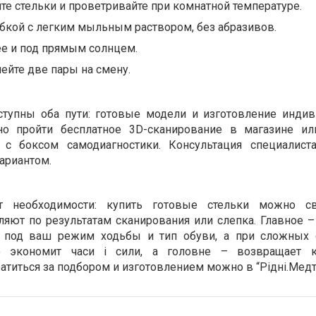
е стельки и проветривайте при комнатной температуре.
бкой с легким мыльным раствором, без абразивов.
ее и под прямым солнцем.
ейте две пары на смену.
оступны оба пути: готовые модели и изготовление инди
но пройти бесплатное 3D-сканирование в магазине и
с боксом самодиагностики. Консультация специалист
ариантом.
 необходимости: купить готовые стельки можно св
ют по результатам сканирования или слепка. Главное –
 под ваш режим ходьбы и тип обуви, а при сложных с
о экономит часи і сили, а головне – возвращает 
титься за подбором и изготовлением можно в “Рідні.Медт