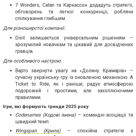
7 Wonders, Catan та Каркассон додадуть стратегії,
обговорень та легкої конкуренції, роблячи
спілкування глибшим.
Для різношерстої компанії.
Dixit залишається універсальним рішенням –
зрозумілий новачкам та цікавий для досвідчених
гравців.
Для особливого настрою.
Варто звернути увагу на «Долину Крамарів» –
сучасну українську гру із оновленою механікою. А
Ticket to Ride, як і раніше, радує атмосферою
подорожей і простими, але захоплюючими
правилами.
Ігри, які формують тренди 2025 року
Codenames (Кодові імена)
– командні асоціації та
швидкий темп.
Wingspan (Крила)
– спокійна стратегія з