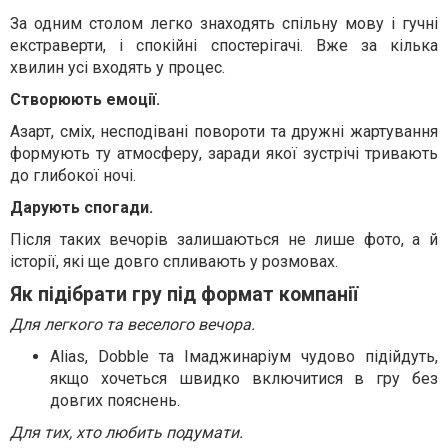
За одним столом легко знаходять спільну мову і гучні
екстраверти, і спокійні спостерігачі. Вже за кілька
хвилин усі входять у процес.
Створюють емоції.
Азарт, сміх, несподівані повороти та дружні жартування
формують ту атмосферу, заради якої зустрічі тривають
до глибокої ночі.
Дарують спогади.
Після таких вечорів залишаються не лише фото, а й
історії, які ще довго спливають у розмовах.
Як підібрати гру під формат компанії
Для легкого та веселого вечора.
Alias, Dobble та Імаджинаріум чудово підійдуть,
якщо хочеться швидко включитися в гру без
довгих пояснень.
Для тих, хто любить подумати.