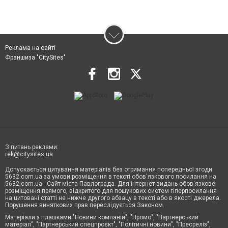
Реклама на сайті
Франшиза "CitySites"
З питань реклами:
rek@citysites.ua
Допускається цитування матеріалів без отримання попередньої згоди
5632.com.ua за умови розміщення в тексті обов'язкового посилання на
5632.com.ua - Сайт міста Павлограда. Для інтернет-видань обов'язкове
розміщення прямого, відкритого для пошукових систем гіперпосилання
на цитовані статті не нижче другого абзацу в тексті або в якості джерела.
Порушення виняткових прав переслідується Законом.
Матеріали з плашками "Новини компаній", "Промо", "Партнерський
матеріал", "Партнерський спецпроєкт", "Політичні новини", "Пресреліз",