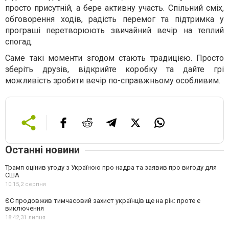
просто присутній, а бере активну участь. Спільний сміх,
обговорення ходів, радість перемог та підтримка у
програші перетворюють звичайний вечір на теплий
спогад.
Саме такі моменти згодом стають традицією. Просто
зберіть друзів, відкрийте коробку та дайте грі
можливість зробити вечір по-справжньому особливим.
Останні новини
Трамп оцінив угоду з Україною про надра та заявив про вигоду для
США
10:15,
2 серпня
ЄС продовжив тимчасовий захист українців ще на рік: проте є
виключення
18:42,
31 липня