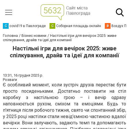
C
covid19 в Павлограде
С
Соборная площадь онлайн
В
Воздух Па
Головна
Бізнес новини
Настільні ігри для вечірок 2025: живе
спілкування, драйв та ідеї для компанії
Настільні ігри для вечірок 2025: живе
спілкування, драйв та ідеї для компанії
13:31,
16 грудня 2025 р.
Розваги
Є особливий момент, коли зустріч друзів перестає бути
просто посиденьками. Достатньо поставити на стіл
коробку з настільною грою – і вечір одразу
наповнюється рухом, сміхом та емоціями. Будь то
п'ятниця після робочого тижня, свято чи спонтанний збір,
у 2025 році настілки стали невід'ємною частиною вдалої
вечірки. Вони залучають, задають темп та допомагають