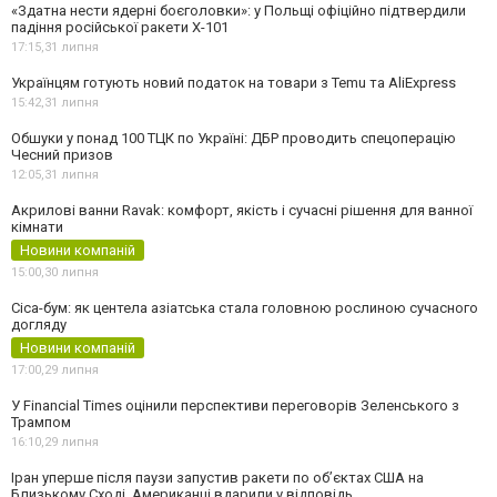
«Здатна нести ядерні боєголовки»: у Польщі офіційно підтвердили
падіння російської ракети Х-101
17:15,
31 липня
Українцям готують новий податок на товари з Temu та AliExpress
15:42,
31 липня
Обшуки у понад 100 ТЦК по Україні: ДБР проводить спецоперацію
Чесний призов
12:05,
31 липня
Акрилові ванни Ravak: комфорт, якість і сучасні рішення для ванної
кімнати
Новини компаній
15:00,
30 липня
Cica-бум: як центела азіатська стала головною рослиною сучасного
догляду
Новини компаній
17:00,
29 липня
У Financial Times оцінили перспективи переговорів Зеленського з
Трампом
16:10,
29 липня
Іран уперше після паузи запустив ракети по обʼєктах США на
Близькому Сході. Американці вдарили у відповідь