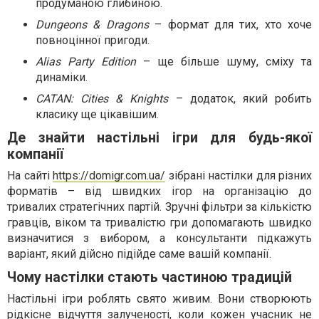
продуманою глибиною.
Dungeons & Dragons
– формат для тих, хто хоче
повноцінної пригоди.
Alias Party Edition
– ще більше шуму, сміху та
динаміки.
CATAN: Cities & Knights
– додаток, який робить
класику ще цікавішим.
Де знайти настільні ігри для будь-якої
компанії
На сайті
https://domigr.com.ua/
зібрані настілки для різних
форматів – від швидких ігор на організацію до
тривалих стратегічних партій. Зручні фільтри за кількістю
гравців, віком та тривалістю гри допомагають швидко
визначитися з вибором, а консультанти підкажуть
варіант, який дійсно підійде саме вашій компанії.
Чому настілки стають частиною традицій
Настільні ігри роблять свято живим. Вони створюють
рідкісне відчуття залученості, коли кожен учасник не