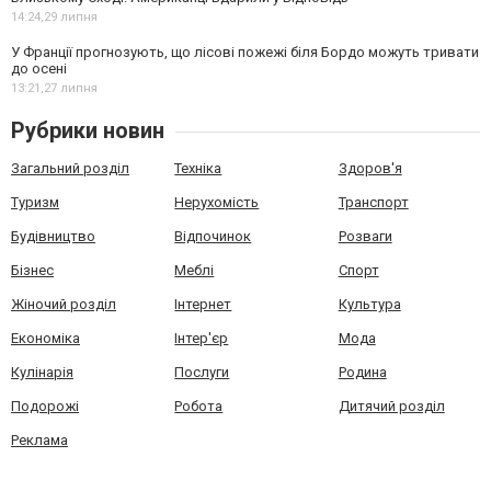
14:24,
29 липня
У Франції прогнозують, що лісові пожежі біля Бордо можуть тривати
до осені
13:21,
27 липня
Рубрики новин
Загальний розділ
Техніка
Здоров'я
Туризм
Нерухомість
Транспорт
Будівництво
Відпочинок
Розваги
Бізнес
Меблі
Спорт
Жіночий розділ
Інтернет
Культура
Економіка
Інтер'єр
Мода
Кулінарія
Послуги
Родина
Подорожі
Робота
Дитячий розділ
Реклама