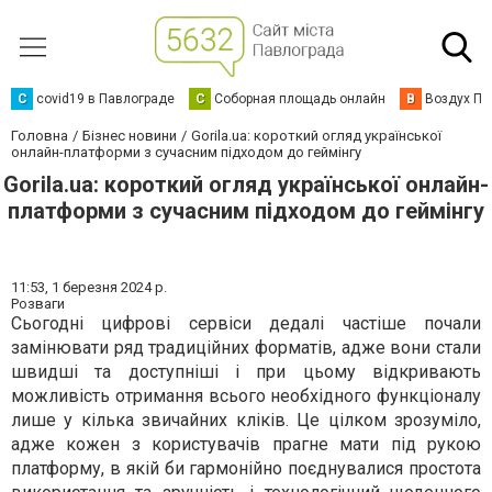
C
covid19 в Павлограде
С
Соборная площадь онлайн
В
Воздух Па
Головна
Бізнес новини
Gorila.ua: короткий огляд української
онлайн-платформи з сучасним підходом до геймінгу
Gorila.ua: короткий огляд української онлайн-
платформи з сучасним підходом до геймінгу
11:53,
1 березня 2024 р.
Розваги
Сьогодні цифрові сервіси дедалі частіше почали
замінювати ряд традиційних форматів, адже вони стали
швидші та доступніші і при цьому відкривають
можливість отримання всього необхідного функціоналу
лише у кілька звичайних кліків. Це цілком зрозуміло,
адже кожен з користувачів прагне мати під рукою
платформу, в якій би гармонійно поєднувалися простота