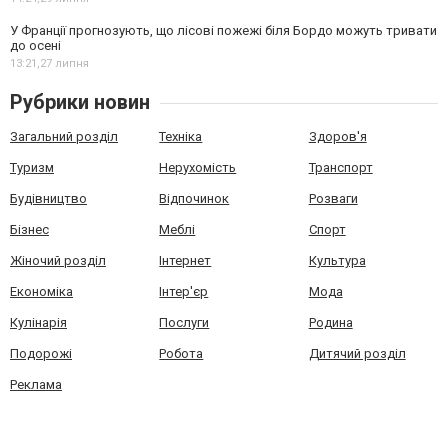
У Франції прогнозують, що лісові пожежі біля Бордо можуть тривати
до осені
13:21,
27 липня
Рубрики новин
Загальний розділ
Техніка
Здоров'я
Туризм
Нерухомість
Транспорт
Будівництво
Відпочинок
Розваги
Бізнес
Меблі
Спорт
Жіночий розділ
Інтернет
Культура
Економіка
Інтер'єр
Мода
Кулінарія
Послуги
Родина
Подорожі
Робота
Дитячий розділ
Реклама