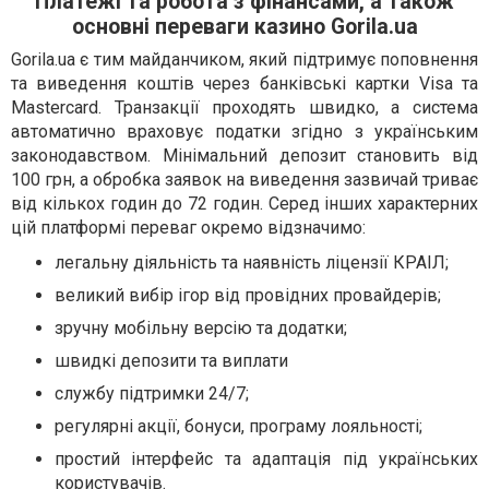
Платежі та робота з фінансами, а також
основні переваги казино Gorila.ua
Gorila.ua є тим майданчиком, який підтримує поповнення
та виведення коштів через банківські картки Visa та
Mastercard. Транзакції проходять швидко, а система
автоматично враховує податки згідно з українським
законодавством. Мінімальний депозит становить від
100 грн, а обробка заявок на виведення зазвичай триває
від кількох годин до 72 годин. Серед інших характерних
цій платформі переваг окремо відзначимо:
легальну діяльність та наявність ліцензії КРАІЛ;
великий вибір ігор від провідних провайдерів;
зручну мобільну версію та додатки;
швидкі депозити та виплати
службу підтримки 24/7;
регулярні акції, бонуси, програму лояльності;
простий інтерфейс та адаптація під українських
користувачів.