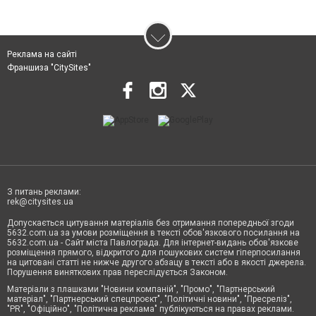
Реклама на сайті
Франшиза "CitySites"
З питань реклами:
rek@citysites.ua
Допускається цитування матеріалів без отримання попередньої згоди
5632.com.ua за умови розміщення в тексті обов'язкового посилання на
5632.com.ua - Сайт міста Павлограда. Для інтернет-видань обов'язкове
розміщення прямого, відкритого для пошукових систем гіперпосилання
на цитовані статті не нижче другого абзацу в тексті або в якості джерела.
Порушення виняткових прав переслідується Законом.
Матеріали з плашками "Новини компаній", "Промо", "Партнерський
матеріал", "Партнерський спецпроєкт", "Політичні новини", "Пресреліз",
"PR", "Офіційно", "Політична реклама" публікуються на правах реклами.