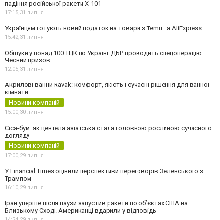
падіння російської ракети Х-101
17:15,
31 липня
Українцям готують новий податок на товари з Temu та AliExpress
15:42,
31 липня
Обшуки у понад 100 ТЦК по Україні: ДБР проводить спецоперацію
Чесний призов
12:05,
31 липня
Акрилові ванни Ravak: комфорт, якість і сучасні рішення для ванної
кімнати
Новини компаній
15:00,
30 липня
Cica-бум: як центела азіатська стала головною рослиною сучасного
догляду
Новини компаній
17:00,
29 липня
У Financial Times оцінили перспективи переговорів Зеленського з
Трампом
16:10,
29 липня
Іран уперше після паузи запустив ракети по обʼєктах США на
Близькому Сході. Американці вдарили у відповідь
14:24,
29 липня