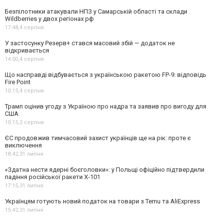
Безпілотники атакували НПЗ у Самарській області та склади
Wildberries у двох регіонах рф
17:48,
4 серпня
У застосунку Резерв+ стався масовий збій — додаток не
відкривається
14:00,
4 серпня
Що насправді відбувається з українською ракетою FP-9: відповідь
Fire Point
10:15,
4 серпня
Трамп оцінив угоду з Україною про надра та заявив про вигоду для
США
10:15,
2 серпня
ЄС продовжив тимчасовий захист українців ще на рік: проте є
виключення
18:42,
31 липня
«Здатна нести ядерні боєголовки»: у Польщі офіційно підтвердили
падіння російської ракети Х-101
17:15,
31 липня
Українцям готують новий податок на товари з Temu та AliExpress
15:42,
31 липня