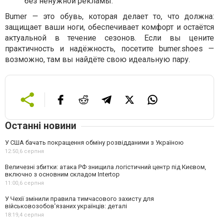
без ненужной рекламы.
Bumer — это обувь, которая делает то, что должна:
защищает ваши ноги, обеспечивает комфорт и остаётся
актуальной в течение сезонов. Если вы цените
практичность и надёжность, посетите bumer.shoes —
возможно, там вы найдёте свою идеальную пару.
Останні новини
У США бачать покращення обміну розвідданими з Україною
12:50,
6 серпня
Величезні збитки: атака РФ знищила логістичний центр під Києвом,
включно з основним складом Intertop
11:00,
6 серпня
У Чехії змінили правила тимчасового захисту для
військовозобов'язаних українців: деталі
18:19,
4 серпня