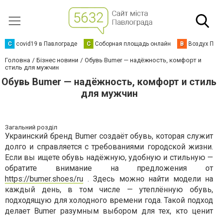
C
covid19 в Павлограде
С
Соборная площадь онлайн
В
Воздух Па
Головна
Бізнес новини
Обувь Bumer — надёжность, комфорт и
стиль для мужчин
Обувь Bumer — надёжность, комфорт и стиль
для мужчин
Загальний розділ
Украинский бренд Bumer создаёт обувь, которая служит
долго и справляется с требованиями городской жизни.
Если вы ищете обувь надёжную, удобную и стильную —
обратите внимание на предложения от
https://bumer.shoes/ru
. Здесь можно найти модели на
каждый день, в том числе — утеплённую обувь,
подходящую для холодного времени года. Такой подход
делает Bumer разумным выбором для тех, кто ценит