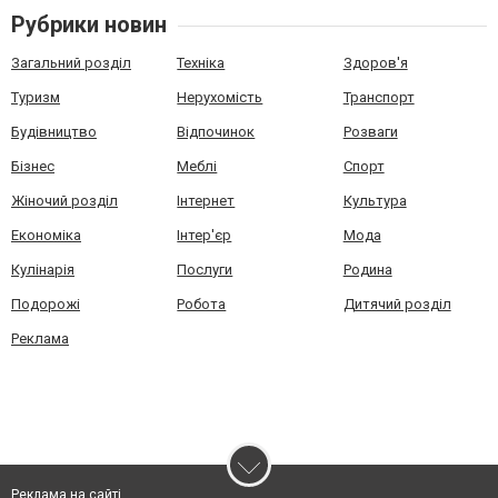
Рубрики новин
Загальний розділ
Техніка
Здоров'я
Туризм
Нерухомість
Транспорт
Будівництво
Відпочинок
Розваги
Бізнес
Меблі
Спорт
Жіночий розділ
Інтернет
Культура
Економіка
Інтер'єр
Мода
Кулінарія
Послуги
Родина
Подорожі
Робота
Дитячий розділ
Реклама
Реклама на сайті