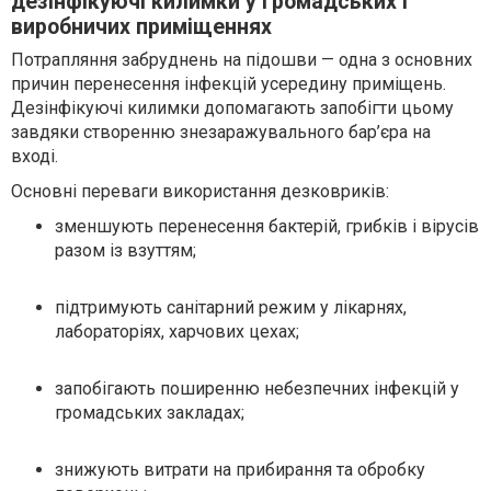
дезінфікуючі килимки у громадських і
виробничих приміщеннях
Потрапляння забруднень на підошви — одна з основних
причин перенесення інфекцій усередину приміщень.
Дезінфікуючі килимки допомагають запобігти цьому
завдяки створенню знезаражувального бар’єра на
вході.
Основні переваги використання дезковриків:
зменшують перенесення бактерій, грибків і вірусів
разом із взуттям;
підтримують санітарний режим у лікарнях,
лабораторіях, харчових цехах;
запобігають поширенню небезпечних інфекцій у
громадських закладах;
знижують витрати на прибирання та обробку