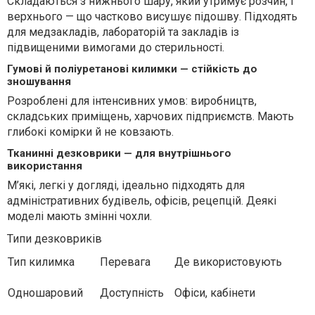
Складаються з нижнього шару, який утримує розчин, і
верхнього — що частково висушує підошву. Підходять
для медзакладів, лабораторій та закладів із
підвищеними вимогами до стерильності.
Гумові й поліуретанові килимки — стійкість до
зношування
Розроблені для інтенсивних умов: виробництв,
складських приміщень, харчових підприємств. Мають
глибокі комірки й не ковзають.
Тканинні дезковрики — для внутрішнього
використання
М’які, легкі у догляді, ідеально підходять для
адміністративних будівель, офісів, рецепцій. Деякі
моделі мають змінні чохли.
Типи дезковриків
Тип килимка
Перевага
Де використовують
Одношаровий
Доступність
Офіси, кабінети