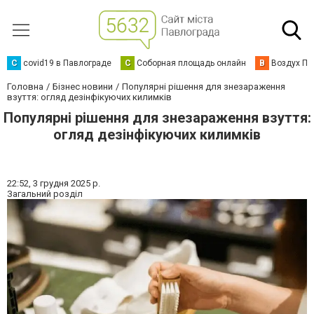
C
covid19 в Павлограде
С
Соборная площадь онлайн
В
Воздух Па
Головна
Бізнес новини
Популярні рішення для знезараження
взуття: огляд дезінфікуючих килимків
Популярні рішення для знезараження взуття:
огляд дезінфікуючих килимків
22:52,
3 грудня 2025 р.
Загальний розділ