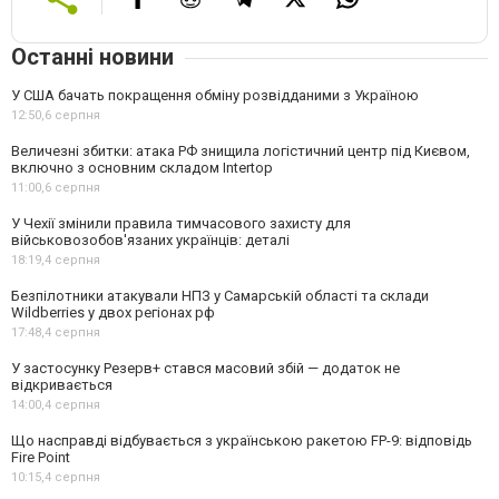
Останні новини
У США бачать покращення обміну розвідданими з Україною
12:50,
6 серпня
Величезні збитки: атака РФ знищила логістичний центр під Києвом,
включно з основним складом Intertop
11:00,
6 серпня
У Чехії змінили правила тимчасового захисту для
військовозобов'язаних українців: деталі
18:19,
4 серпня
Безпілотники атакували НПЗ у Самарській області та склади
Wildberries у двох регіонах рф
17:48,
4 серпня
У застосунку Резерв+ стався масовий збій — додаток не
відкривається
14:00,
4 серпня
Що насправді відбувається з українською ракетою FP-9: відповідь
Fire Point
10:15,
4 серпня