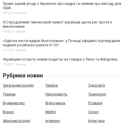
Трамп оцінив угоду з Україною про надра та заявив про вигоду для
США
10:15,
2 серпня
ЄС продовжив тимчасовий захист українців ще на рік: проте є
виключення
18:42,
31 липня
«Здатна нести ядерні боєголовки»: у Польщі офіційно підтвердили
падіння російської ракети Х-101
17:15,
31 липня
Українцям готують новий податок на товари з Temu та AliExpress
15:42,
31 липня
Рубрики новин
Загальний розділ
Техніка
Здоров'я
Туризм
Нерухомість
Транспорт
Будівництво
Відпочинок
Розваги
Бізнес
Меблі
Спорт
Жіночий розділ
Інтернет
Культура