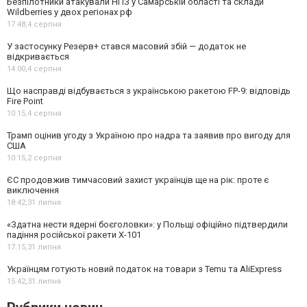
Безпілотники атакували НПЗ у Самарській області та склади
Wildberries у двох регіонах рф
17:48,
4 серпня
У застосунку Резерв+ стався масовий збій — додаток не
відкривається
14:00,
4 серпня
Що насправді відбувається з українською ракетою FP-9: відповідь
Fire Point
10:15,
4 серпня
Трамп оцінив угоду з Україною про надра та заявив про вигоду для
США
10:15,
2 серпня
ЄС продовжив тимчасовий захист українців ще на рік: проте є
виключення
18:42,
31 липня
«Здатна нести ядерні боєголовки»: у Польщі офіційно підтвердили
падіння російської ракети Х-101
17:15,
31 липня
Українцям готують новий податок на товари з Temu та AliExpress
15:42,
31 липня