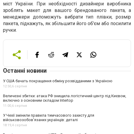
міст України. При необхідності дизайнери виробника
зроблять макет для вашого брендованого пакета, а
менеджери допоможуть вибрати тип плівки, розмір
пакета, підкажуть, як збільшити його об'єм або посилити
ручки.
Останні новини
У США бачать покращення обміну розвідданими з Україною
12:50,
6 серпня
Величезні збитки: атака РФ знищила логістичний центр під Києвом,
включно з основним складом Intertop
11:00,
6 серпня
У Чехії змінили правила тимчасового захисту для
військовозобов'язаних українців: деталі
18:19,
4 серпня