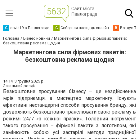
C
covid19 в Павлограде
С
Соборная площадь онлайн
В
Воздух Па
Головна
Бізнес новини
Маркетингова сила фірмових пакетів:
безкоштовна реклама щодня
Маркетингова сила фірмових пакетів:
безкоштовна реклама щодня
14:14,
3 грудня 2025 р.
Загальний розділ
Безкоштовне просування бізнесу – це нездійсненна
мрія підприємця, а мистецтво маркетингу. Існують
ефективні нестандартні способи просування бренду, які
дозволяють безкоштовно транслювати свою рекламу в
режимі 24/7 «з кожної праски». Головний інструмент
такого просування – фірмові пакети з логотипом, які
замінюють собою усі застарілі методи традиційної