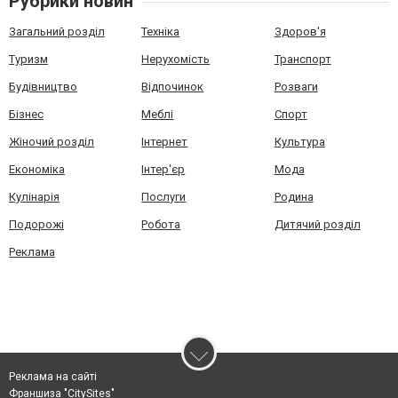
Рубрики новин
Загальний розділ
Техніка
Здоров'я
Туризм
Нерухомість
Транспорт
Будівництво
Відпочинок
Розваги
Бізнес
Меблі
Спорт
Жіночий розділ
Інтернет
Культура
Економіка
Інтер'єр
Мода
Кулінарія
Послуги
Родина
Подорожі
Робота
Дитячий розділ
Реклама
Реклама на сайті
Франшиза "CitySites"