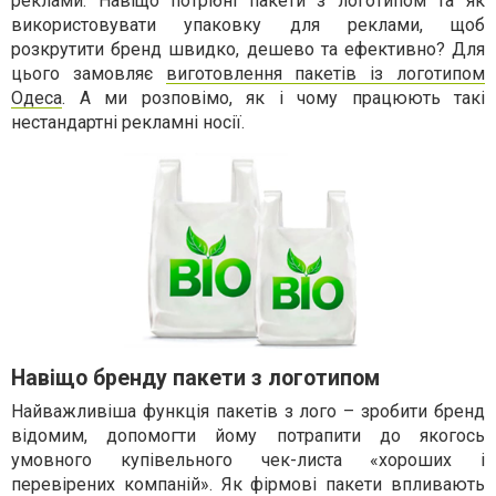
реклами. Навіщо потрібні пакети з логотипом та як
використовувати упаковку для реклами, щоб
розкрутити бренд швидко, дешево та ефективно? Для
цього замовляє
виготовлення пакетів із логотипом
Одеса
. А ми розповімо, як і чому працюють такі
нестандартні рекламні носії.
Навіщо бренду пакети з логотипом
Найважливіша функція пакетів з лого – зробити бренд
відомим, допомогти йому потрапити до якогось
умовного купівельного чек-листа «хороших і
перевірених компаній». Як фірмові пакети впливають