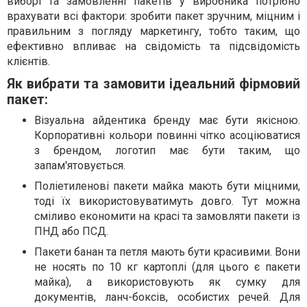
виборі та замовленні пакетів у виробника потрібно
врахувати всі фактори: зробити пакет зручним, міцним і
правильним з погляду маркетингу, тобто таким, що
ефективно впливає на свідомість та підсвідомість
клієнтів.
Як вибрати та замовити ідеальний фірмовий
пакет:
Візуальна айдентика бренду має бути якісною.
Корпоративні кольори повинні чітко асоціюватися
з брендом, логотип має бути таким, що
запам'ятовується.
Поліетиленові пакети майка мають бути міцними,
тоді їх використовуватимуть довго. Тут можна
сміливо економити на красі та замовляти пакети із
ПНД або ПСД.
Пакети банан та петля мають бути красивими. Вони
не носять по 10 кг картоплі (для цього є пакети
майка), а використовують як сумку для
документів, ланч-боксів, особистих речей. Для