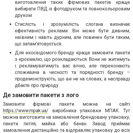
виготовлення таких фірмових пакетів краще
вибирати ПВД із фотодруком та повнокольоровим
друком.
Стислість і зрозумілість слогана визначає
ефективність реклами. Він може бути дивним,
наївним і навіть дурним, але повинен бути таким,
що запам'ятовується.
Для екосвідомого бренду краще замовити пакети
з крохмалю, що розкладаються. Вони не житимуть
і рекламуватимуть вас вічно, але переконають
споживача в чесності та порядності бренду –
продемонструють, що ви не на словах, а насправді
дбаєте про природу.
Де замовити пакети з лого
Замовити фірмові пакети можна на сайті
https://www.mpak.ua/
виробника упаковки МПАК. Тут
можна виготовити на замовлення брендовану упаковку,
пакети петля, майка або банан. Завод приймає
замовлення дистанційно та відправляє упаковку до всіх