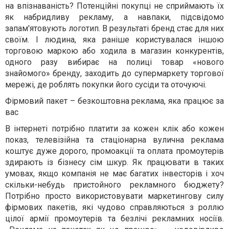
на впізнаваність? Потенційні покупці не сприймають їх
як набридливу рекламу, а навпаки, підсвідомо
запам'ятовують логотип. В результаті бренд стає для них
своїм. І людина, яка раніше користувалася іншою
торговою маркою або ходила в магазин конкурентів,
одного разу вибирає на полиці товар «нового
знайомого» бренду, заходить до супермаркету торгової
мережі, де роблять покупки його сусіди та оточуючі.
Фірмовий пакет – безкоштовна реклама, яка працює за
вас
В інтернеті потрібно платити за кожен клік або кожен
показ, телевізійна та стаціонарна вулична реклама
коштує дуже дорого, промоакції та оплата промоутерів
здирають із бізнесу сім шкур. Як працювати в таких
умовах, якщо компанія не має багатих інвесторів і хоч
скільки-небудь пристойного рекламного бюджету?
Потрібно просто використовувати маркетингову силу
фірмових пакетів, які чудово справляються з роллю
цілої армії промоутерів та безлічі рекламних носіїв.