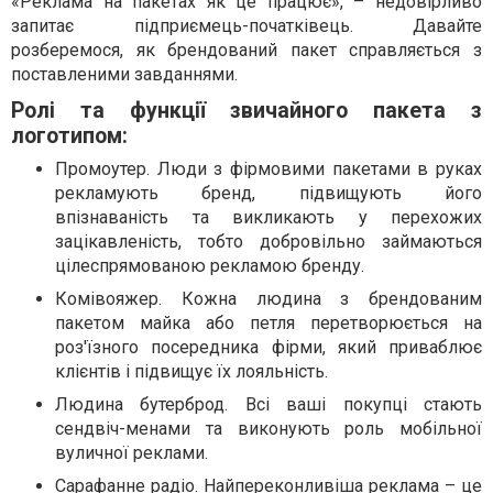
«Реклама на пакетах як це працює», – недовірливо
запитає підприємець-початківець. Давайте
розберемося, як брендований пакет справляється з
поставленими завданнями.
Ролі та функції звичайного пакета з
логотипом:
Промоутер. Люди з фірмовими пакетами в руках
рекламують бренд, підвищують його
впізнаваність та викликають у перехожих
зацікавленість, тобто добровільно займаються
цілеспрямованою рекламою бренду.
Комівояжер. Кожна людина з брендованим
пакетом майка або петля перетворюється на
роз'їзного посередника фірми, який приваблює
клієнтів і підвищує їх лояльність.
Людина бутерброд. Всі ваші покупці стають
сендвіч-менами та виконують роль мобільної
вуличної реклами.
Сарафанне радіо. Найпереконливіша реклама – це