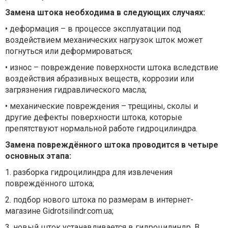
Замена штока необходима в следующих случаях:
•
деформация – в процессе эксплуатации под
воздействием механических нагрузок шток может
погнуться или деформироваться;
•
износ – повреждение поверхности штока вследствие
воздействия абразивных веществ, коррозии или
загрязнения гидравлического масла;
•
механические повреждения – трещины, сколы и
другие дефекты поверхности штока, которые
препятствуют нормальной работе гидроцилиндра.
Замена повреждённого штока проводится в четыре
основных этапа:
1.
разборка гидроцилиндра для извлечения
повреждённого штока;
2.
подбор нового штока по размерам в интернет-
магазине Gidrotsilindr.com.ua;
3.
новый шток устанавливается в гидроцилиндр. В