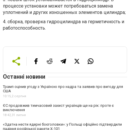
процессе установки может потребоваться замена
уплотнений и других изношенных элементов цилиндра;
4.
сборка, проверка гидроцилиндра на герметичность и
работоспособность.
Останні новини
Трамп оцінив угоду з Україною про надра та заявив про вигоду для
США
10:15,
2 серпня
ЄС продовжив тимчасовий захист українців ще на рік: проте є
виключення
18:42,
31 липня
«Здатна нести ядерні боєголовки»: у Польщі офіційно підтвердили
падіння російської ракети Х-101