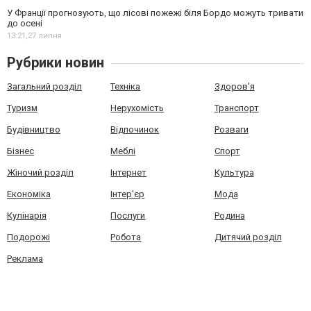
У Франції прогнозують, що лісові пожежі біля Бордо можуть тривати
до осені
13:21,
27 липня
Рубрики новин
Загальний розділ
Техніка
Здоров'я
Туризм
Нерухомість
Транспорт
Будівництво
Відпочинок
Розваги
Бізнес
Меблі
Спорт
Жіночий розділ
Інтернет
Культура
Економіка
Інтер'єр
Мода
Кулінарія
Послуги
Родина
Подорожі
Робота
Дитячий розділ
Реклама