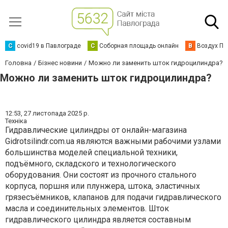
C
covid19 в Павлограде
С
Соборная площадь онлайн
В
Воздух Па
Головна
Бізнес новини
Можно ли заменить шток гидроцилиндра?
Можно ли заменить шток гидроцилиндра?
12:53,
27 листопада 2025 р.
Техніка
Гидравлические цилиндры от онлайн-магазина
Gidrotsilindr.com.ua являются важными рабочими узлами
большинства моделей специальной техники,
подъёмного, складского и технологического
оборудования. Они состоят из прочного стального
корпуса, поршня или плунжера, штока, эластичных
грязесъёмников, клапанов для подачи гидравлического
масла и соединительных элементов. Шток
гидравлического цилиндра является составным