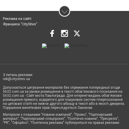
Реклама на сайті
Франшиза "CitySites"
З питань реклами:
rek@citysites.ua
Допускається цитування матеріалів без отримання попередньої згоди
5632.com.ua за умови розміщення в тексті обов'язкового посилання на
5632.com.ua - Сайт міста Павлограда. Для інтернет-видань обов'язкове
розміщення прямого, відкритого для пошукових систем гіперпосилання
на цитовані статті не нижче другого абзацу в тексті або в якості джерела.
Порушення виняткових прав переслідується Законом.
Матеріали з плашками "Новини компаній", "Промо", "Партнерський
матеріал", "Партнерський спецпроєкт", "Політичні новини", "Пресреліз",
"PR", "Офіційно", "Політична реклама" публікуються на правах реклами.