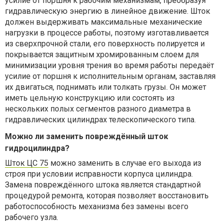
усилие от поршня к рабочим механизмам, преобразуя
гидравлическую энергию в линейное движение. Шток
должен выдерживать максимальные механические
нагрузки в процессе работы, поэтому изготавливается
из сверхпрочной стали, его поверхность полируется и
покрывается защитным хромированным слоем для
минимизации уровня трения во время работы передаёт
усилие от поршня к исполнительным органам, заставляя
их двигаться, поднимать или толкать грузы. Он может
иметь цельную конструкцию или состоять из
нескольких полых сегментов разного диаметра в
гидравлических цилиндрах телескопического типа.
Можно ли заменить повреждённый шток
гидроцилиндра?
Шток ЦС 75
можно заменить в случае его выхода из
строя при условии исправности корпуса цилиндра.
Замена повреждённого штока является стандартной
процедурой ремонта, которая позволяет восстановить
работоспособность механизма без замены всего
рабочего узла.