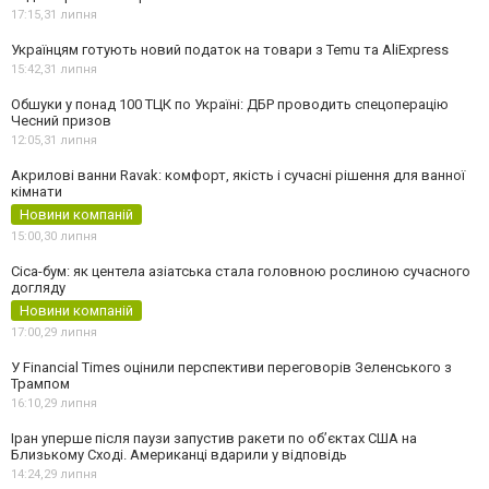
17:15,
31 липня
Українцям готують новий податок на товари з Temu та AliExpress
15:42,
31 липня
Обшуки у понад 100 ТЦК по Україні: ДБР проводить спецоперацію
Чесний призов
12:05,
31 липня
Акрилові ванни Ravak: комфорт, якість і сучасні рішення для ванної
кімнати
Новини компаній
15:00,
30 липня
Cica-бум: як центела азіатська стала головною рослиною сучасного
догляду
Новини компаній
17:00,
29 липня
У Financial Times оцінили перспективи переговорів Зеленського з
Трампом
16:10,
29 липня
Іран уперше після паузи запустив ракети по обʼєктах США на
Близькому Сході. Американці вдарили у відповідь
14:24,
29 липня