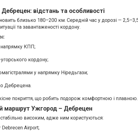
Дебрецен: відстань та особливості
новить близько 180–200 км. Середній час у дорозі — 2,5–3,5
туації та завантаженості кордону.
є:
у напрямку КПП;
-угорського кордону;
омагістралями у напрямку Ніредьгази;
до Дебрецена.
кісне покриття, що робить подорож комфортною і плавною.
ий маршрут Ужгород – Дебрецен
 стабільно високим, адже ним користуються:
Debrecen Airport;