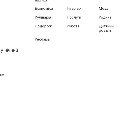
Економіка
Інтер'єр
Мода
Кулінарія
Послуги
Родина
Подорожі
Робота
Дитячий
розділ
Реклама
у нічний
ом: