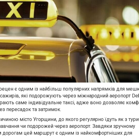
ецен є одним із найбільш популярних напрямків для меш
пасажирів, які подорожують через міжнародний аеропорт De
ирають саме індивідуальне таксі, адже воно дозволяє комф
ез пересадок та затримок.
ичиною місто Угорщини, до якого регулярно їдуть як з тур
 навчання чи подорожей через аеропорт. Завдяки зручному
м дорогам цей маршрут є одним із найкомфортніших для