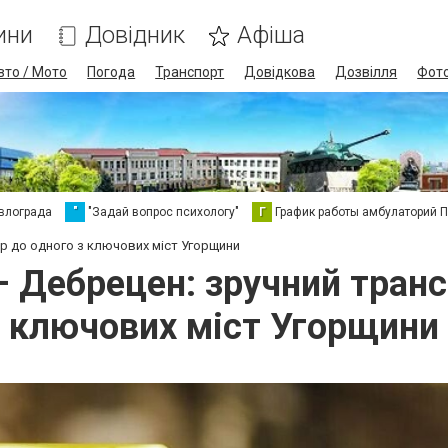
ини
Довідник
Афіша
вто / Мото
Погода
Транспорт
Довідкова
Дозвілля
Фот
влограда
"
"Задай вопрос психологу"
Г
График работы амбулаторий 
р до одного з ключових міст Угорщини
– Дебрецен: зручний транс
ключових міст Угорщини