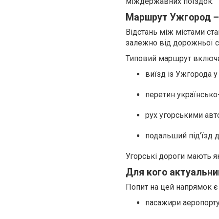
міждержавних поїздок.
Маршрут Ужгород – 
Відстань між містами ста
залежно від дорожньої си
Типовий маршрут включа
виїзд із Ужгорода 
перетин українсько
рух угорськими авт
подальший під’їзд 
Угорські дороги мають я
Для кого актуальн
Попит на цей напрямок є
пасажири аеропорту 