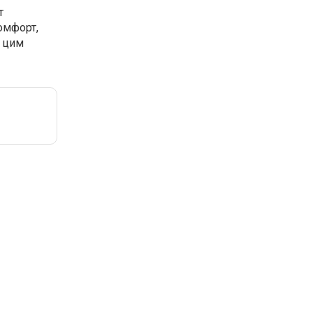
т
омфорт,
 цим