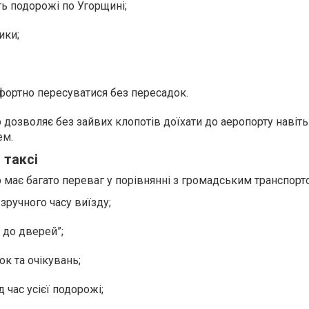
ть подорожі по Угорщині;
ики;
омфортно пересуватися без пересадок.
дозволяє без зайвих клопотів доїхати до аеропорту навіть 
ем.
 таксі
 має багато переваг у порівнянні з громадським транспорт
зручного часу виїзду;
 до дверей”;
ок та очікувань;
 час усієї подорожі;