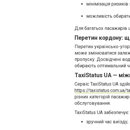
мінімізація ризиків 
можливість обирати
Для багатьох пасажирів 
Перетин кордону: щ
Перетин українсько-угор
може змінюватися залежн
пропуску. Досвідчені во
обирають оптимальний час
TaxiStatus UA — мі
Сервіс TaxiStatus UA зд
https://taxistatus.com.ua/
різних категорій пасажир
обслуговування.
TaxiStatus UA забезпечує:
зручний час виїзду;