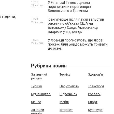
16:10,
У Financial Times оцінили
29 липня
перспективи переговорів
Зеленського з Трампом
 години,
14:24,
Іран уперше після паузи запустив
29 липня
ракети по обʼєктах США на
Близькому Сході. Американці
вдарили у відповідь
13:21,
У Франції прогнозують, що лісові
27 липня
пожежі біля Бордо можуть тривати
до осені
Рубрики новин
Загальний
Техніка
Здоров'я
розділ
Туризм
Нерухомість
Транспорт
Будівництво
Відпочинок
Розваги
Бізнес
Меблі
Спорт
Жіночий
Інтернет
Культура
розділ