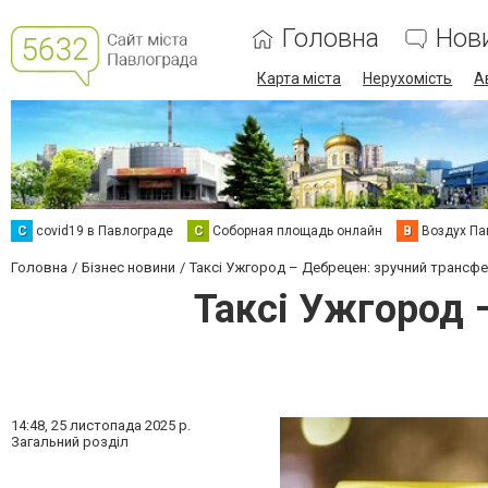
Головна
Нов
Карта міста
Нерухомість
А
C
covid19 в Павлограде
С
Соборная площадь онлайн
В
Воздух Па
Головна
Бізнес новини
Таксі Ужгород – Дебрецен: зручний трансфе
Таксі Ужгород 
14:48,
25 листопада 2025 р.
Загальний розділ