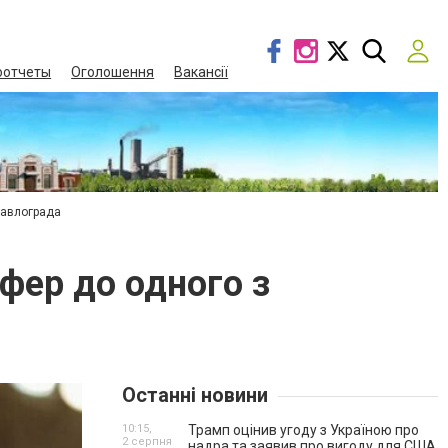
оотчеты
Оголошення
Вакансії
Павлограда
фер до одного з
Останні новини
10:15,
Трамп оцінив угоду з Україною про
2 серпня
надра та заявив про вигоду для США