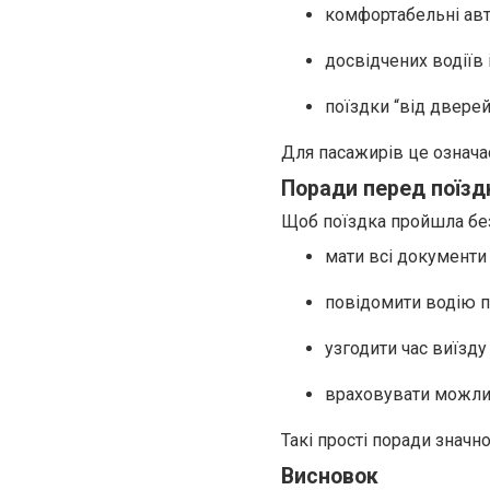
комфортабельні авт
досвідчених водіїв
поїздки “від дверей
Для пасажирів це означає
Поради перед поїз
Щоб поїздка пройшла без
мати всі документи
повідомити водію п
узгодити час виїзду
враховувати можлив
Такі прості поради знач
Висновок