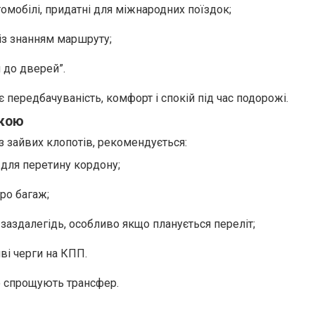
омобілі, придатні для міжнародних поїздок;
 із знанням маршруту;
 до дверей”.
 передбачуваність, комфорт і спокій під час подорожі.
дкою
 зайвих клопотів, рекомендується:
 для перетину кордону;
ро багаж;
 заздалегідь, особливо якщо планується переліт;
і черги на КПП.
но спрощують трансфер.