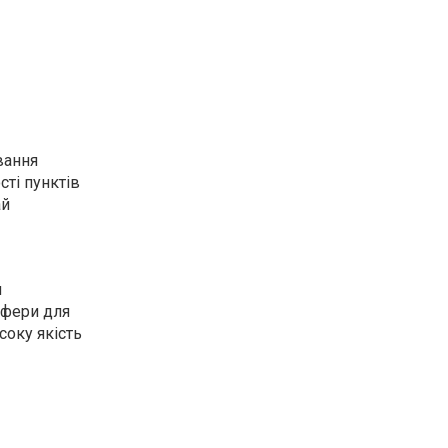
вання
ті пунктів
ай
н
сфери для
соку якість