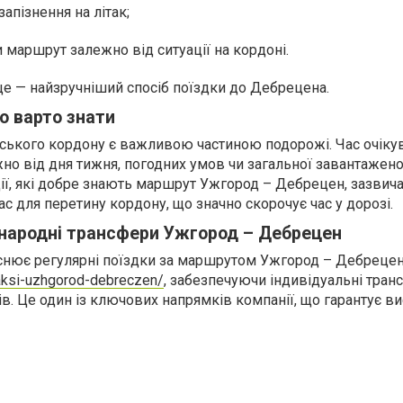
запізнення на літак;
 маршрут залежно від ситуації на кордоні.
це — найзручніший спосіб поїздки до Дебрецена.
о варто знати
ського кордону є важливою частиною подорожі. Час очіку
о від дня тижня, погодних умов чи загальної завантаженос
дії, які добре знають маршрут Ужгород – Дебрецен, зазвич
 для перетину кордону, що значно скорочує час у дорозі.
жнародні трансфери Ужгород – Дебрецен
ійснює регулярні поїздки за маршрутом Ужгород – Дебреце
taksi-uzhgorod-debreczen/
, забезпечуючи індивідуальні тран
ів. Це один із ключових напрямків компанії, що гарантує ви