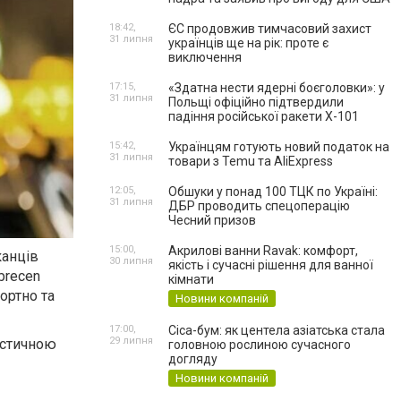
18:42,
ЄС продовжив тимчасовий захист
31 липня
українців ще на рік: проте є
виключення
17:15,
«Здатна нести ядерні боєголовки»: у
31 липня
Польщі офіційно підтвердили
падіння російської ракети Х-101
15:42,
Українцям готують новий податок на
31 липня
товари з Temu та AliExpress
12:05,
Обшуки у понад 100 ТЦК по Україні:
31 липня
ДБР проводить спецоперацію
Чесний призов
15:00,
Акрилові ванни Ravak: комфорт,
канців
30 липня
якість і сучасні рішення для ванної
brecen
кімнати
ортно та
Новини компаній
17:00,
Cica-бум: як центела азіатська стала
29 липня
истичною
головною рослиною сучасного
догляду
Новини компаній