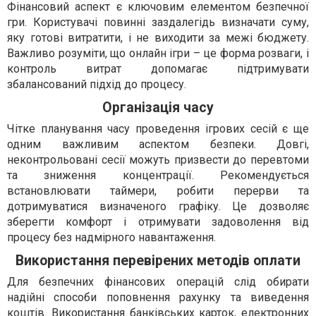
Фінансовий аспект є ключовим елементом безпечної
гри. Користувачі повинні заздалегідь визначати суму,
яку готові витратити, і не виходити за межі бюджету.
Важливо розуміти, що онлайн ігри – це форма розваги, і
контроль витрат допомагає підтримувати
збалансований підхід до процесу.
Організація часу
Чітке планування часу проведення ігрових сесій є ще
одним важливим аспектом безпеки. Довгі,
неконтрольовані сесії можуть призвести до перевтоми
та зниження концентрації. Рекомендується
встановлювати таймери, робити перерви та
дотримуватися визначеного графіку. Це дозволяє
зберегти комфорт і отримувати задоволення від
процесу без надмірного навантаження.
Використання перевірених методів оплати
Для безпечних фінансових операцій слід обирати
надійні способи поповнення рахунку та виведення
коштів. Використання банківських карток, електронних