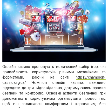
Онлайн казино пропонують величезний вибір ігор, які
приваблюють користувачів різними механіками та
форматами. Граючи на сайті
https://champion-
casino.org.ua/
Чемпіон онлайн казино, важливо
підходити до гри відповідально, дотримуючись правил
безпеки та контролю. Основні аспекти безпечної гри
допомагають користувачам організувати процес так,
щоб він залишався комфортним і керованим, без