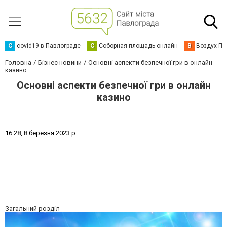
C
covid19 в Павлограде
С
Соборная площадь онлайн
В
Воздух Па
Головна
Бізнес новини
Основні аспекти безпечної гри в онлайн
казино
Основні аспекти безпечної гри в онлайн
казино
1
6
:
2
8
,
8
б
е
р
е
з
н
я
2
0
2
3
р
.
Загальний розділ