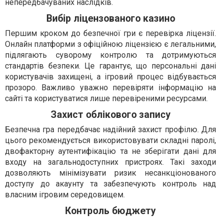
непередбачуваних наслідків.
Вибір ліцензованого казино
Першим кроком до безпечної гри є перевірка ліцензії.
Онлайн платформи з офіційною ліцензією є легальними,
підлягають суворому контролю та дотримуються
стандартів безпеки. Це гарантує, що персональні дані
користувачів захищені, а ігровий процес відбувається
прозоро. Важливо уважно перевіряти інформацію на
сайті та користуватися лише перевіреними ресурсами.
Захист облікового запису
Безпечна гра передбачає надійний захист профілю. Для
цього рекомендується використовувати складні паролі,
двофакторну аутентифікацію та не зберігати дані для
входу на загальнодоступних пристроях. Такі заходи
дозволяють мінімізувати ризик несанкціонованого
доступу до акаунту та забезпечують контроль над
власним ігровим середовищем.
Контроль бюджету