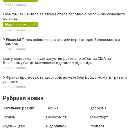
15:00,
30 липня
Cica-бум: як центела азіатська стала головною рослиною сучасного
догляду
Новини компаній
17:00,
29 липня
У Financial Times оцінили перспективи переговорів Зеленського з
Трампом
16:10,
29 липня
Іран уперше після паузи запустив ракети по обʼєктах США на
Близькому Сході. Американці вдарили у відповідь
14:24,
29 липня
У Франції прогнозують, що лісові пожежі біля Бордо можуть тривати
до осені
13:21,
27 липня
Рубрики новин
Загальний розділ
Техніка
Здоров'я
Туризм
Нерухомість
Транспорт
Будівництво
Відпочинок
Розваги