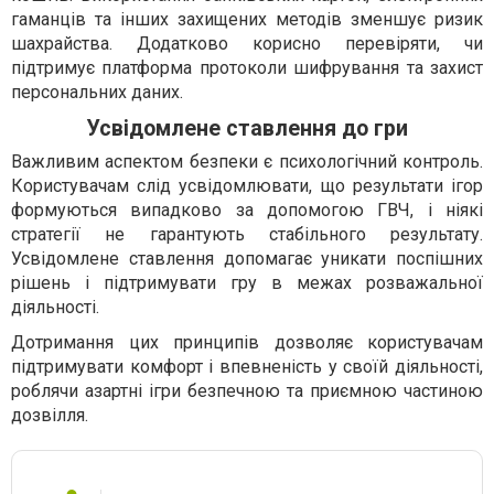
гаманців та інших захищених методів зменшує ризик
шахрайства. Додатково корисно перевіряти, чи
підтримує платформа протоколи шифрування та захист
персональних даних.
Усвідомлене ставлення до гри
Важливим аспектом безпеки є психологічний контроль.
Користувачам слід усвідомлювати, що результати ігор
формуються випадково за допомогою ГВЧ, і ніякі
стратегії не гарантують стабільного результату.
Усвідомлене ставлення допомагає уникати поспішних
рішень і підтримувати гру в межах розважальної
діяльності.
Дотримання цих принципів дозволяє користувачам
підтримувати комфорт і впевненість у своїй діяльності,
роблячи азартні ігри безпечною та приємною частиною
дозвілля.