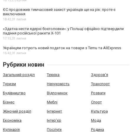
10:15,
2 серпня
ЄС продовжив тимчасовий захист українців ще на рік: проте є
виключення
18:42,
31 липня
«Здатна нести ядерні боєголовки»: у Польщі офіційно підтвердили
падіння російської ракети Х-101
17:15,
31 липня
Українцям готують новий податок на товари з Temu та AliExpress
15:42,
31 липня
Рубрики новин
Загальний розділ
Техніка
Здоров'я
Туризм
Нерухомість
Транспорт
Будівництво
Відпочинок
Розваги
Бізнес
Меблі
Спорт
Жіночий розділ
Інтернет
Культура
Економіка
Інтер'єр
Мода
Кулінарія
Послуги
Родина