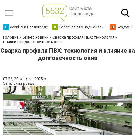
C
covid19 в Павлограде
С
Соборная площадь онлайн
В
Воздух Па
Головна
Бізнес новини
Сварка профиля ПВХ: технология и
влияние на долговечность окна
Сварка профиля ПВХ: технология и влияние на
долговечность окна
07:22,
20 жовтня 2025 р.
Загальний розділ