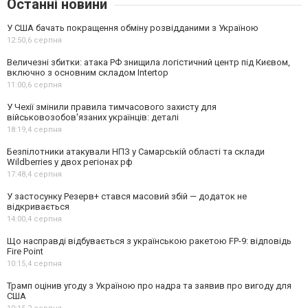
Останні новини
У США бачать покращення обміну розвідданими з Україною
12:50,
6 серпня
Величезні збитки: атака РФ знищила логістичний центр під Києвом,
включно з основним складом Intertop
11:00,
6 серпня
У Чехії змінили правила тимчасового захисту для
військовозобов'язаних українців: деталі
18:19,
4 серпня
Безпілотники атакували НПЗ у Самарській області та склади
Wildberries у двох регіонах рф
17:48,
4 серпня
У застосунку Резерв+ стався масовий збій — додаток не
відкривається
14:00,
4 серпня
Що насправді відбувається з українською ракетою FP-9: відповідь
Fire Point
10:15,
4 серпня
Трамп оцінив угоду з Україною про надра та заявив про вигоду для
США