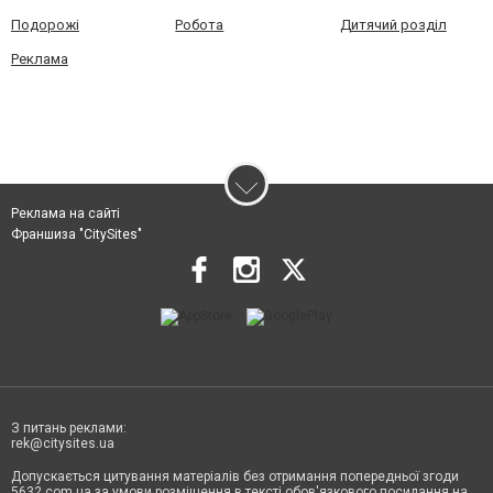
Подорожі
Робота
Дитячий розділ
Реклама
Реклама на сайті
Франшиза "CitySites"
З питань реклами:
rek@citysites.ua
Допускається цитування матеріалів без отримання попередньої згоди
5632.com.ua за умови розміщення в тексті обов'язкового посилання на