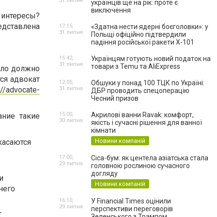
31 липня
українців ще на рік: проте є
виключення
 интересы?
дставлена
17:15,
«Здатна нести ядерні боєголовки»: у
31 липня
Польщі офіційно підтвердили
падіння російської ракети Х-101
15:42,
Українцям готують новий податок на
31 липня
товари з Temu та AliExpress
ело должно
тся адвокат
12:05,
Обшуки у понад 100 ТЦК по Україні:
://advocate-
31 липня
ДБР проводить спецоперацію
Чесний призов
15:00,
Акрилові ванни Ravak: комфорт,
ание такие
30 липня
якість і сучасні рішення для ванної
кімнати
Новини компаній
касаются
17:00,
Cica-бум: як центела азіатська стала
29 липня
головною рослиною сучасного
догляду
и
Новини компаній
него
16:10,
У Financial Times оцінили
29 липня
перспективи переговорів
т
Зеленського з Трампом