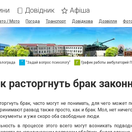
ини
Довідник
Афіша
вто / Мото
Погода
Транспорт
Довідкова
Дозвілля
Фот
влограда
"
"Задай вопрос психологу"
Г
График работы амбулаторий 
к расторгнуть брак закон
торгнуть брак, часто могут не понимать, для чего может 
ринимают развод также просто, как и брак. Мол, нет ничег
окументы и уже скоро оба свободные люди.
ьность в процессе этого всего могут возникать подвод