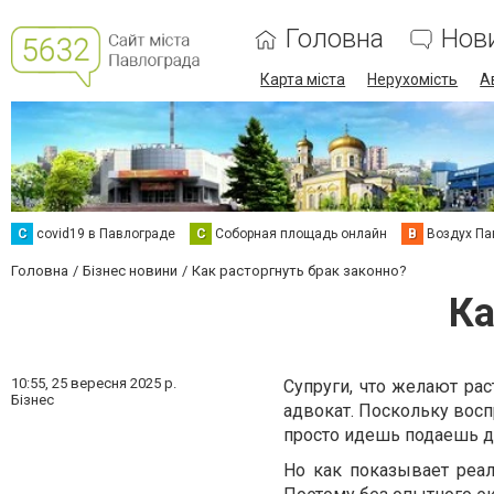
Головна
Нов
Карта міста
Нерухомість
А
C
covid19 в Павлограде
С
Соборная площадь онлайн
В
Воздух Па
Головна
Бізнес новини
Как расторгнуть брак законно?
Ка
10:55,
25 вересня 2025 р.
Супруги, что желают рас
Бізнес
адвокат. Поскольку восп
просто идешь подаешь д
Но как показывает реал