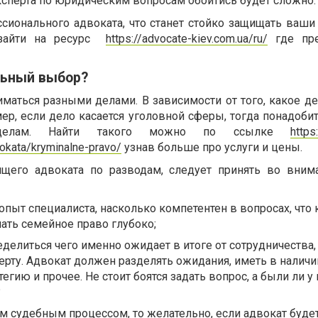
ксперта по юридическим вопросам обойтись будет сложно.
сионального адвоката, что станет стойко защищать ваши
зайти на ресурс
https://advocate-kiev.com.ua/ru/
где пре
льный выбор?
маться разными делами. В зависимости от того, какое д
ер, если дело касается уголовной сферы, тогда понадоби
делам. Найти такого можно по ссылке
https
vokata/kryminalne-pravo/
узнав больше про услуги и цены.
щего адвоката по разводам, следует принять во вним
опыт специалиста, насколько компетентен в вопросах, что 
нать семейное право глубоко;
делиться чего именно ожидает в итоге от сотрудничества,
перту. Адвокат должен разделять ожидания, иметь в наличи
гию и прочее. Не стоит боятся задать вопрос, а были ли у 
?
м судебным процессом, то желательно, если адвокат буде