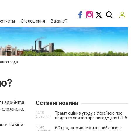
оотчеты
Оголошення
Вакансії
Павлограда
но?
Останні новини
понадобится
о сложного,
10:15,
Трамп оцінив угоду з Україною про
2 серпня
надра та заявив про вигоду для США
ные камни.
18:42,
ЄС продовжив тимчасовий захист