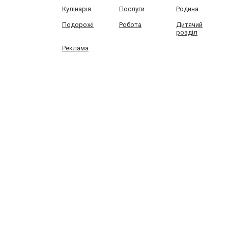
Кулінарія
Послуги
Родина
Подорожі
Робота
Дитячий
розділ
Реклама