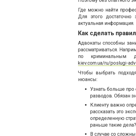
Поэтому без опытного э
Где можно найти профес
Для этого достаточно 
актуальная информация.
Как сделать прави
Адвокаты способны зани
рассматриваться. Наприм
по криминальным 
kiev.com.ua/ru/poslugi-ad
Чтобы выбрать подходя
нюансы:
Узнать больше про 
разводов. Обязан з
Клиенту важно опре
рассказать это экс
определенную страте
раньше такие дела
В случае со сложны