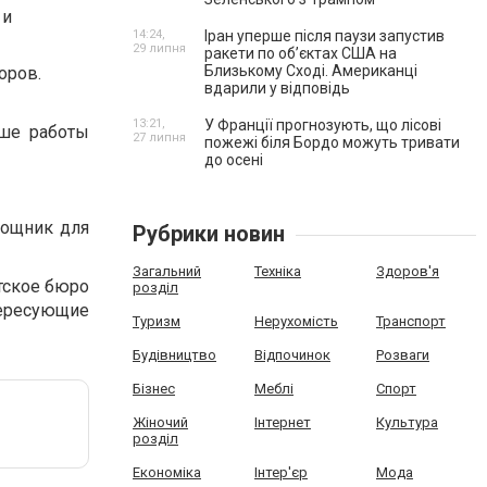
 и
14:24,
Іран уперше після паузи запустив
29 липня
ракети по обʼєктах США на
Близькому Сході. Американці
оров.
вдарили у відповідь
13:21,
У Франції прогнозують, що лісові
ьше работы
27 липня
пожежі біля Бордо можуть тривати
до осені
мощник для
Рубрики новин
Загальний
Техніка
Здоров'я
тское бюро
розділ
тересующие
Туризм
Нерухомість
Транспорт
Будівництво
Відпочинок
Розваги
Бізнес
Меблі
Спорт
Жіночий
Інтернет
Культура
розділ
Економіка
Інтер'єр
Мода