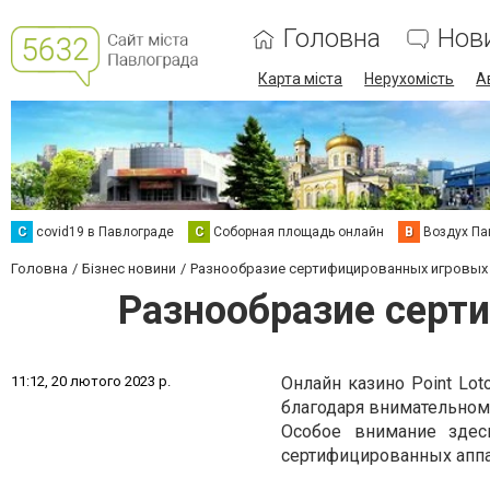
Головна
Нов
Карта міста
Нерухомість
А
C
covid19 в Павлограде
С
Соборная площадь онлайн
В
Воздух Па
Головна
Бізнес новини
Разнообразие сертифицированных игровых 
Разнообразие серти
1
1
:
1
2
,
2
0
л
ю
т
о
г
о
2
0
2
3
р
.
Онлайн казино Point Lot
благодаря внимательному
Особое внимание здес
сертифицированных аппа