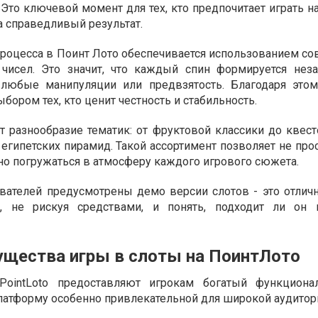
 Это ключевой момент для тех, кто предпочитает играть 
а справедливый результат.
процесса в Поинт Лото обеспечивается использованием с
 чисел. Это значит, что каждый спин формируется нез
любые манипуляции или предвзятость. Благодаря это
бором тех, кто ценит честность и стабильность.
т разнообразие тематик: от фруктовой классики до квест
египетских пирамид. Такой ассортимент позволяет не про
но погружаться в атмосферу каждого игрового сюжета.
вателей предусмотрены демо версии слотов - это отлич
т, не рискуя средствами, и понять, подходит ли он 
щества игры в слоты на ПоинтЛото
ointLoto предоставляют игрокам богатый функциона
латформу особенно привлекательной для широкой аудитор