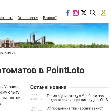
оотчеты
Оголошення
Вакансії
Павлограда
томатов в PointLoto
Останні новини
в Украине,
ому опыту.
10:15,
Трамп оцінив угоду з Україною про
аны сотни
2 серпня
надра та заявив про вигоду для США
у.
18:42,
ЄС продовжив тимчасовий захист