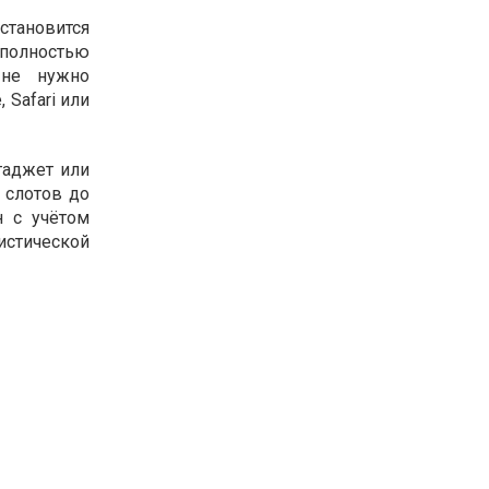
тановится
 полностью
 не нужно
 Safari или
гаджет или
 слотов до
н с учётом
истической