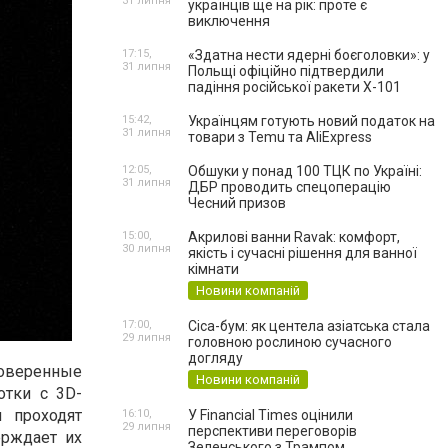
31 липня
українців ще на рік: проте є
виключення
17:15,
«Здатна нести ядерні боєголовки»: у
31 липня
Польщі офіційно підтвердили
падіння російської ракети Х-101
15:42,
Українцям готують новий податок на
31 липня
товари з Temu та AliExpress
12:05,
Обшуки у понад 100 ТЦК по Україні:
31 липня
ДБР проводить спецоперацію
Чесний призов
15:00,
Акрилові ванни Ravak: комфорт,
30 липня
якість і сучасні рішення для ванної
кімнати
Новини компаній
17:00,
Cica-бум: як центела азіатська стала
29 липня
головною рослиною сучасного
догляду
оверенные
Новини компаній
отки с 3D-
 проходят
16:10,
У Financial Times оцінили
29 липня
перспективи переговорів
ерждает их
Зеленського з Трампом