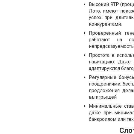
Высокий RTP (проце
Лото, имеют показ
успех при длител
конкурентами.
Проверенный ген
работают на ос
непредсказуемость 
Простота в исполь
навигацию. Даже 
адаптируются благо
Регулярные бонусы
поощрениями: бесп
предложения дела
выигрышей.
Минимальные ставк
даже при минимал
банкроллом или тех,
Сло