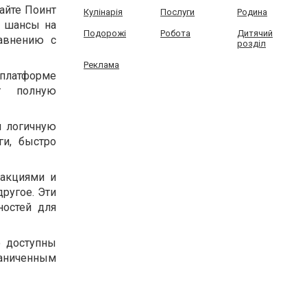
айте Поинт
Кулінарія
Послуги
Родина
т шансы на
Подорожі
Робота
Дитячий
авнению с
розділ
Реклама
платформе
т полную
и логичную
ги, быстро
 акциями и
ругое. Эти
остей для
o доступны
раниченным