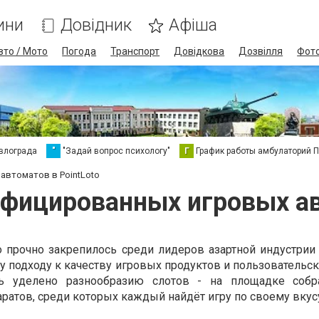
ини
Довідник
Афіша
вто / Мото
Погода
Транспорт
Довідкова
Дозвілля
Фот
влограда
"
"Задай вопрос психологу"
Г
График работы амбулаторий 
автоматов в PointLoto
фицированных игровых ав
o прочно закрепилось среди лидеров азартной индустрии 
 подходу к качеству игровых продуктов и пользовательск
ь уделено разнообразию слотов - на площадке собр
ратов, среди которых каждый найдёт игру по своему вкус