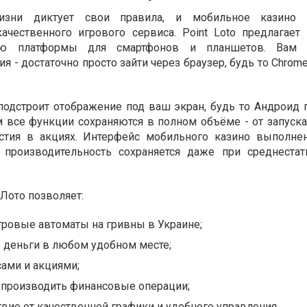
зни диктует свои правила, и мобильное казино с
ачественного игрового сервиса. Point Loto предлагает
ию платформы для смартфонов и планшетов. Вам
 - достаточно просто зайти через браузер, будь то Chrome,
подстроит отображение под ваш экран, будь то Андроид 
м все функции сохраняются в полном объёме - от запуска
астия в акциях. Интерфейс мобильного казино выполне
 производительность сохраняется даже при среднестат
Лото позволяет:
гровые автоматы на гривны в Украине;
 деньги в любом удобном месте;
ами и акциями;
и производить финансовые операции;
вие от качественной графики и удобного управления.