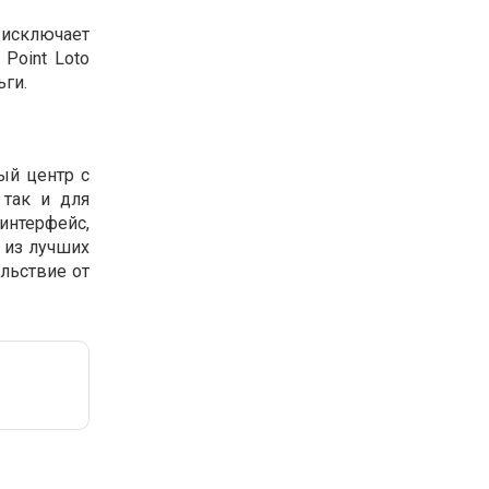
исключает
Point Loto
ьги.
ный центр с
 так и для
интерфейс,
 из лучших
ольствие от