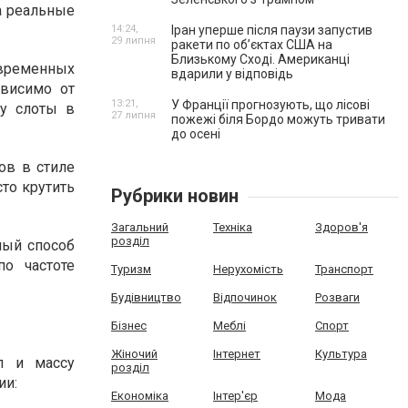
на реальные
14:24,
Іран уперше після паузи запустив
29 липня
ракети по обʼєктах США на
Близькому Сході. Американці
овременных
вдарили у відповідь
ависимо от
13:21,
У Франції прогнозують, що лісові
му слоты в
27 липня
пожежі біля Бордо можуть тривати
до осені
ов в стиле
сто крутить
Рубрики новин
Загальний
Техніка
Здоров'я
розділ
ный способ
по частоте
Туризм
Нерухомість
Транспорт
Будівництво
Відпочинок
Розваги
Бізнес
Меблі
Спорт
Жіночий
Інтернет
Культура
л и массу
розділ
ии:
Економіка
Інтер'єр
Мода