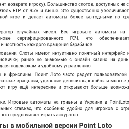
нт возврата игроку). Большинство слотов, доступных на с
атель RTP от 95% и выше. Это существенно увеличивае
ьной игре и делает автоматы более выгодными по ср
ератор случайных чисел. Все игровые автоматы на 
нове сертифицированного ГСЧ, что обеспечивае
и честность каждого вращения барабанов.
зовании. Слоты имеют интуитивно понятный интерфейс 
новички, ранее не знакомые с онлайн казино на день
даря подсказкам и удобному управлению.
 и фриспины. Поинт Лото часто радует пользователей
латные вращения, удвоение депозитов, кэшбэк и многое д
ют игру ещё интереснее и открывают больше возможн
и. Игровые автоматы на гривны в Украине в PointLot
ьных ставках, что особенно удобно для игроков с ог
 кто предпочитает играть аккуратно.
ты в мобильной версии Point Loto