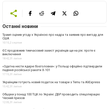
Останні новини
Трамп оцінив угоду з Україною про надра та заявив про вигоду для
США
10:15,
2 серпня
ЄС продовжив тимчасовий захист українців ще на рік: проте є
виключення
18:42,
31 липня
«Здатна нести ядерні боєголовки»: у Польщі офіційно підтвердили
падіння російської ракети Х-101
17:15,
31 липня
Українцям готують новий податок на товари з Temu та AliExpress
15:42,
31 липня
Обшуки у понад 100 ТЦК по Україні: ДБР проводить спецоперацію
Чесний призов
12:05,
31 липня