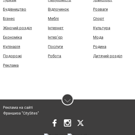
Будівництво
Відпочинок
Розваги
Бізнес
Меблі
Спорт
Жіночий розділ
Інтернет
Культура
Економіка
Інтер'єр
Мода
Кулінарія
Послуги
Родина
Подорожі
Робота
Дитячий розділ
Реклама
Реклама на сайті
Франшиза "CitySites"