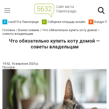
C
covid19 в Павлограде
С
Соборная площадь онлайн
В
Воздух Па
Головна
Бізнес новини
Что обязательно купить коту домой —
советы владельцам
Что обязательно купить коту домой —
советы владельцам
19:52,
16 вересня 2025 р.
Послуги