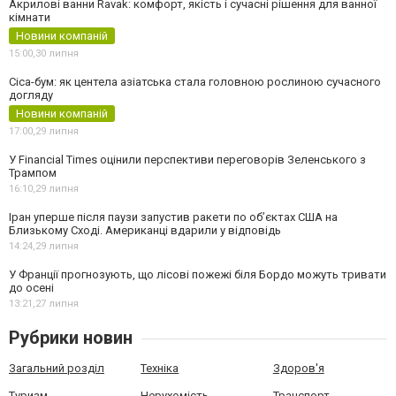
Акрилові ванни Ravak: комфорт, якість і сучасні рішення для ванної
кімнати
Новини компаній
15:00,
30 липня
Cica-бум: як центела азіатська стала головною рослиною сучасного
догляду
Новини компаній
17:00,
29 липня
У Financial Times оцінили перспективи переговорів Зеленського з
Трампом
16:10,
29 липня
Іран уперше після паузи запустив ракети по обʼєктах США на
Близькому Сході. Американці вдарили у відповідь
14:24,
29 липня
У Франції прогнозують, що лісові пожежі біля Бордо можуть тривати
до осені
13:21,
27 липня
Рубрики новин
Загальний розділ
Техніка
Здоров'я
Туризм
Нерухомість
Транспорт