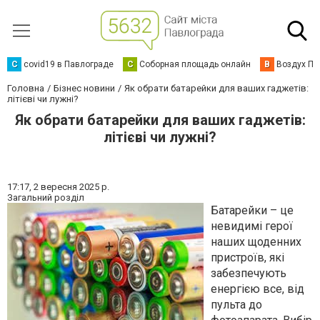
C
covid19 в Павлограде
С
Соборная площадь онлайн
В
Воздух Па
Головна
Бізнес новини
Як обрати батарейки для ваших гаджетів:
літієві чи лужні?
Як обрати батарейки для ваших гаджетів:
літієві чи лужні?
17:17,
2 вересня 2025 р.
Загальний розділ
Батарейки – це
невидимі герої
наших щоденних
пристроїв, які
забезпечують
енергією все, від
пульта до