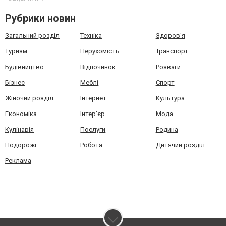
Рубрики новин
Загальний розділ
Техніка
Здоров'я
Туризм
Нерухомість
Транспорт
Будівництво
Відпочинок
Розваги
Бізнес
Меблі
Спорт
Жіночий розділ
Інтернет
Культура
Економіка
Інтер'єр
Мода
Кулінарія
Послуги
Родина
Подорожі
Робота
Дитячий розділ
Реклама