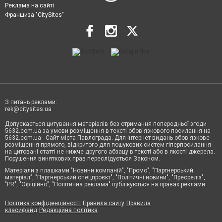
Реклама на сайті
Франшиза "CitySites"
З питань реклами:
rek@citysites.ua
Допускається цитування матеріалів без отримання попередньої згоди
5632.com.ua за умови розміщення в тексті обов'язкового посилання на
5632.com.ua - Сайт міста Павлограда. Для інтернет-видань обов'язкове
розміщення прямого, відкритого для пошукових систем гіперпосилання
на цитовані статті не нижче другого абзацу в тексті або в якості джерела.
Порушення виняткових прав переслідується Законом.
Матеріали з плашками "Новини компаній", "Промо", "Партнерський
матеріал", "Партнерський спецпроєкт", "Політичні новини", "Пресреліз",
"PR", "Офіційно", "Політична реклама" публікуються на правах реклами.
Політика конфіденційності
Правила сайту
Правила
класифайд
Редакційна політика