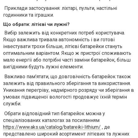
Приклади застосування: ліхтарі, пульти, настільні
годинники та іграшки.
Що обрати: літієві чи лужні?
Вибір залежить від конкретних потреб користувача.
Якщо важлива тривала автономність і ви готові
інвестувати трохи більше, літієві батарейки стануть
оптимальним варіантом. Якщо ж пристрої споживають
мало енергії або потрібні часті заміни батарейок, більш
вигідними будуть лужні елементи.
Важливо пам’ятати, що довговічність батарейок також
залежить від правильного зберігання та використання.
Уникання перегріву, надмірного розряду чи зберігання в
умовах підвищеної вологості продовжує їхній термін
служби.
Обрати відповідний тип батарейок можна у
спеціалізованих каталогах за посиланням
https://www.aks.ua/catalog/batareiki-lithium/
, де
представлено широкий асортимент літієвих та лужних