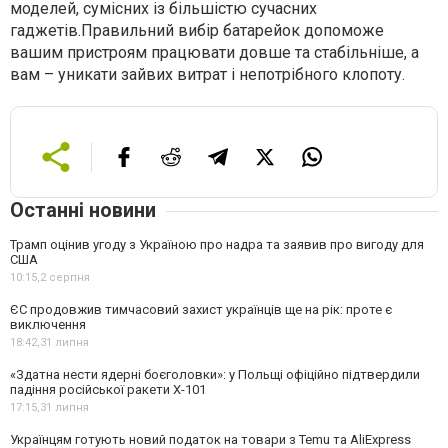
моделей, сумісних із більшістю сучасних
гаджетів.Правильний вибір батарейок допоможе
вашим пристроям працювати довше та стабільніше, а
вам – уникати зайвих витрат і непотрібного клопоту.
Останні новини
Трамп оцінив угоду з Україною про надра та заявив про вигоду для
США
10:15,
2 серпня
ЄС продовжив тимчасовий захист українців ще на рік: проте є
виключення
18:42,
31 липня
«Здатна нести ядерні боєголовки»: у Польщі офіційно підтвердили
падіння російської ракети Х-101
17:15,
31 липня
Українцям готують новий податок на товари з Temu та AliExpress