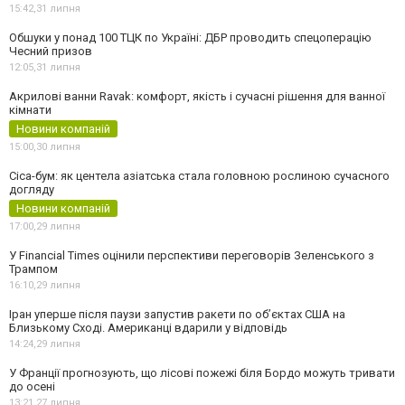
15:42,
31 липня
Обшуки у понад 100 ТЦК по Україні: ДБР проводить спецоперацію
Чесний призов
12:05,
31 липня
Акрилові ванни Ravak: комфорт, якість і сучасні рішення для ванної
кімнати
Новини компаній
15:00,
30 липня
Cica-бум: як центела азіатська стала головною рослиною сучасного
догляду
Новини компаній
17:00,
29 липня
У Financial Times оцінили перспективи переговорів Зеленського з
Трампом
16:10,
29 липня
Іран уперше після паузи запустив ракети по обʼєктах США на
Близькому Сході. Американці вдарили у відповідь
14:24,
29 липня
У Франції прогнозують, що лісові пожежі біля Бордо можуть тривати
до осені
13:21,
27 липня