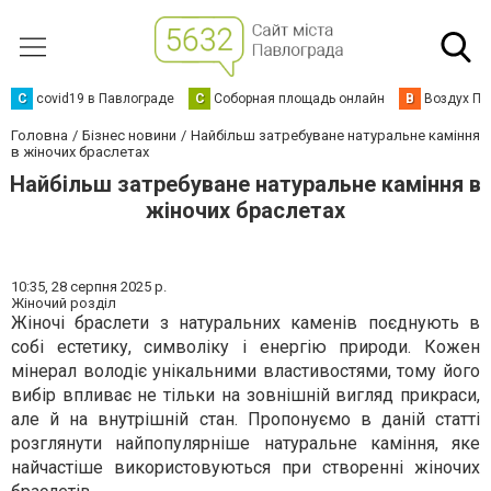
C
covid19 в Павлограде
С
Соборная площадь онлайн
В
Воздух Па
Головна
Бізнес новини
Найбільш затребуване натуральне каміння
в жіночих браслетах
Найбільш затребуване натуральне каміння в
жіночих браслетах
10:35,
28 серпня 2025 р.
Жіночий розділ
Жіночі браслети з натуральних каменів поєднують в
собі естетику, символіку і енергію природи. Кожен
мінерал володіє унікальними властивостями, тому його
вибір впливає не тільки на зовнішній вигляд прикраси,
але й на внутрішній стан. Пропонуємо в даній статті
розглянути найпопулярніше натуральне каміння, яке
найчастіше використовуються при створенні жіночих