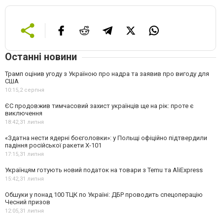
Останні новини
Трамп оцінив угоду з Україною про надра та заявив про вигоду для
США
10:15,
2 серпня
ЄС продовжив тимчасовий захист українців ще на рік: проте є
виключення
18:42,
31 липня
«Здатна нести ядерні боєголовки»: у Польщі офіційно підтвердили
падіння російської ракети Х-101
17:15,
31 липня
Українцям готують новий податок на товари з Temu та AliExpress
15:42,
31 липня
Обшуки у понад 100 ТЦК по Україні: ДБР проводить спецоперацію
Чесний призов
12:05,
31 липня