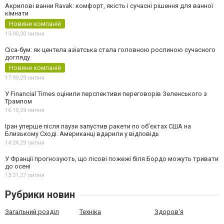
Акрилові ванни Ravak: комфорт, якість і сучасні рішення для ванної
кімнати
Новини компаній
15:00,
30 липня
Cica-бум: як центела азіатська стала головною рослиною сучасного
догляду
Новини компаній
17:00,
29 липня
У Financial Times оцінили перспективи переговорів Зеленського з
Трампом
16:10,
29 липня
Іран уперше після паузи запустив ракети по обʼєктах США на
Близькому Сході. Американці вдарили у відповідь
14:24,
29 липня
У Франції прогнозують, що лісові пожежі біля Бордо можуть тривати
до осені
13:21,
27 липня
Рубрики новин
Загальний розділ
Техніка
Здоров'я