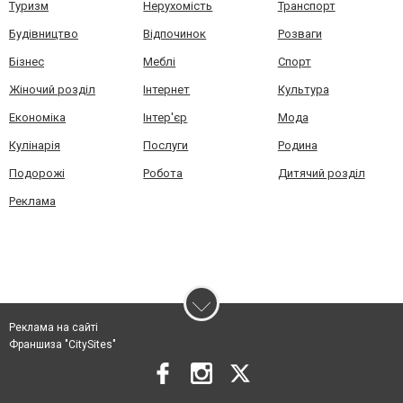
Туризм
Нерухомість
Транспорт
Будівництво
Відпочинок
Розваги
Бізнес
Меблі
Спорт
Жіночий розділ
Інтернет
Культура
Економіка
Інтер'єр
Мода
Кулінарія
Послуги
Родина
Подорожі
Робота
Дитячий розділ
Реклама
Реклама на сайті
Франшиза "CitySites"