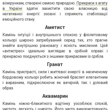
візерункам, створені самою природою.
Прикраси з агату
в Україні
здатні захистити свою власницю від
негативної енергії ззовні і сприяють стабілізації
емоційного стану.
Аметист
Камінь інтуїції і внутрішнього спокою у фіолетовому
кольорі широко затребуваний серед тих, хто прагне
знайти внутрішню рівновагу і ясність мислення. Цей
«антистрес» ідеально виглядає в срібній оправі і
прекрасно поєднується з іншими прикрасами із срібла.
Гранат
Камінь пристрасті, сили і життєвої енергії в насиченому
бордовому кольорі робить жіночий браслет елегантним
і виразним, підкреслюючи як вечірній, так і діловий
образ.
Аквамарин
Камінь ніжно-блакитного відтінку уособлює спокій,
чистоту, легкість і щирість. Його часто використовують