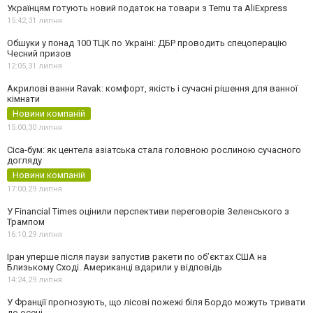
Українцям готують новий податок на товари з Temu та AliExpress
15:42,
31 липня
Обшуки у понад 100 ТЦК по Україні: ДБР проводить спецоперацію
Чесний призов
12:05,
31 липня
Акрилові ванни Ravak: комфорт, якість і сучасні рішення для ванної
кімнати
Новини компаній
15:00,
30 липня
Cica-бум: як центела азіатська стала головною рослиною сучасного
догляду
Новини компаній
17:00,
29 липня
У Financial Times оцінили перспективи переговорів Зеленського з
Трампом
16:10,
29 липня
Іран уперше після паузи запустив ракети по обʼєктах США на
Близькому Сході. Американці вдарили у відповідь
14:24,
29 липня
У Франції прогнозують, що лісові пожежі біля Бордо можуть тривати
до осені