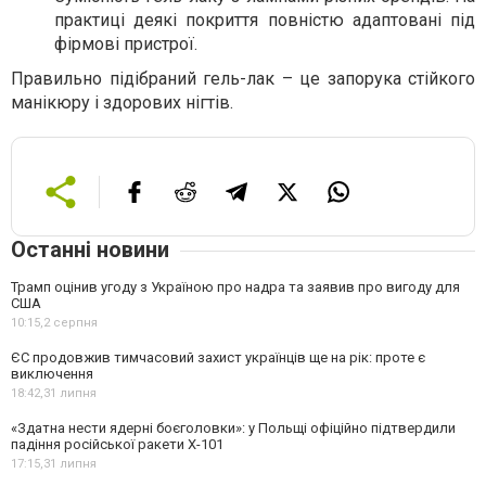
практиці деякі покриття повністю адаптовані під
фірмові пристрої.
Правильно підібраний гель-лак – це запорука стійкого
манікюру і здорових нігтів.
Останні новини
Трамп оцінив угоду з Україною про надра та заявив про вигоду для
США
10:15,
2 серпня
ЄС продовжив тимчасовий захист українців ще на рік: проте є
виключення
18:42,
31 липня
«Здатна нести ядерні боєголовки»: у Польщі офіційно підтвердили
падіння російської ракети Х-101
17:15,
31 липня