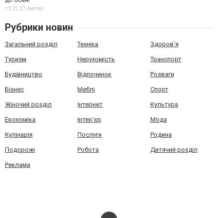
13:21,
27 липня
Рубрики новин
Загальний розділ
Техніка
Здоров'я
Туризм
Нерухомість
Транспорт
Будівництво
Відпочинок
Розваги
Бізнес
Меблі
Спорт
Жіночий розділ
Інтернет
Культура
Економіка
Інтер'єр
Мода
Кулінарія
Послуги
Родина
Подорожі
Робота
Дитячий розділ
Реклама