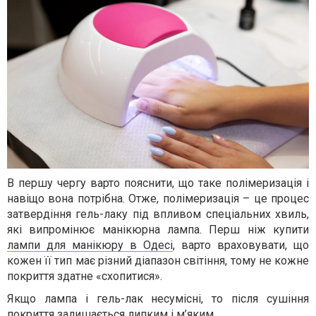
В першу чергу варто пояснити, що таке полімеризація і
навіщо вона потрібна. Отже, полімеризація – це процес
затвердіння гель-лаку під впливом спеціальних хвиль,
які випромінює манікюрна лампа. Перш ніж купити
лампи для манікюру в Одесі
, варто враховувати, що
кожен її тип має різний діапазон світіння, тому не кожне
покриття здатне «схопитися».
Якщо лампа і гель-лак несумісні, то після сушіння
покриття залишається липким і м’яким.