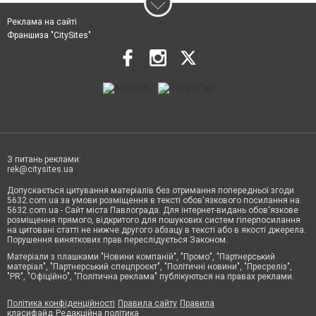
Реклама на сайті
Франшиза "CitySites"
З питань реклами:
rek@citysites.ua
Допускається цитування матеріалів без отримання попередньої згоди
5632.com.ua за умови розміщення в тексті обов'язкового посилання на
5632.com.ua - Сайт міста Павлограда. Для інтернет-видань обов'язкове
розміщення прямого, відкритого для пошукових систем гіперпосилання
на цитовані статті не нижче другого абзацу в тексті або в якості джерела.
Порушення виняткових прав переслідується Законом.
Матеріали з плашками "Новини компаній", "Промо", "Партнерський
матеріал", "Партнерський спецпроєкт", "Політичні новини", "Пресреліз",
"PR", "Офіційно", "Політична реклама" публікуються на правах реклами.
Політика конфіденційності
Правила сайту
Правила
класифайд
Редакційна політика