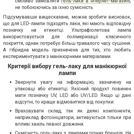
сміливо замовляти
гель-лаки в інтернет-магазині
,
не побоюючись за їхню сумісність.
Підсумувавши вищесказане, можна зробити висновок,
що для LED-лампи підходять лаки, які мають відповідну
позначку на етикетці. Ультрафіолетова лампа
використовується для полімеризації класичного
покриття, однак потребує більш тривалого часу сушіння.
А гібридна модель призначена для тих, хто любить
експериментувати з манікюрними матеріалами.
Критерії вибору гель-лаку для манікюрної
лампи
Звернути увагу на інформацію, зазначену на
упаковці або етикетці. Якісний продукт повинен
мати позначку UV, LED або UV/LED. Якщо ці дані
відсутні, то краще відмовитися від покупки.
Враховувати склад, так як деякі компоненти,
наприклад фотоініціатори, активуються тільки при
впливі хвиль певної довжини.
Сумісність гель-лаку з лампами різних брендів. На