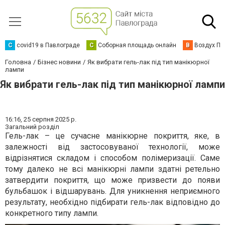
C
covid19 в Павлограде
С
Соборная площадь онлайн
В
Воздух Па
Головна
Бізнес новини
Як вибрати гель-лак під тип манікюрної
лампи
Як вибрати гель-лак під тип манікюрної лампи
16:16,
25 серпня 2025 р.
Загальний розділ
Гель-лак – це сучасне манікюрне покриття, яке, в
залежності від застосовуваної технології, може
відрізнятися складом і способом полімеризації. Саме
тому далеко не всі манікюрні лампи здатні ретельно
затвердити покриття, що може призвести до появи
бульбашок і відшарувань. Для уникнення неприємного
результату, необхідно підбирати гель-лак відповідно до
конкретного типу лампи.