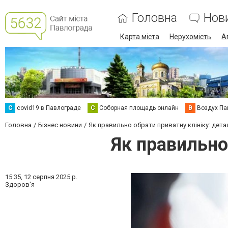
Головна
Нов
Карта міста
Нерухомість
А
C
covid19 в Павлограде
С
Соборная площадь онлайн
В
Воздух Па
Головна
Бізнес новини
Як правильно обрати приватну клініку: дета
Як правильно
15:35,
12 серпня 2025 р.
Здоров'я