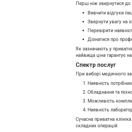
Перш ніж звернутися до 
Вивчити відгуки па
Звернути увагу на іс
Перевірити наявніст
Дізнатися про профе
Як зазначають у приватній
найвища ціна гарантує н
Спектр послуг
При виборі медичного зак
Наявність потрібних
Обладнання та техн
Можливість компле
Наявність лаборато
Сучасна приватна клініка
складних операцій.