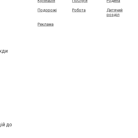
Кулінарія
Послуги
Родина
Подорожі
Робота
Дитячий
розділ
Реклама
вжди
ій до