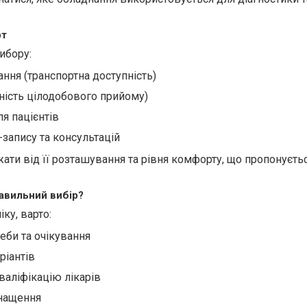
рт
ибору:
ння (транспортна доступність)
вність цілодобового прийому)
я пацієнтів
запису та консультацій
ати від її розташування та рівня комфорту, що пропонуєть
авильний вибір?
ку, варто:
еби та очікування
ріантів
валіфікацію лікарів
снащення