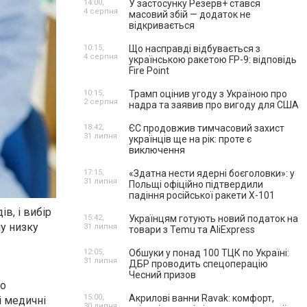
14:00,
У застосунку Резерв+ стався
4 серпня
масовий збій — додаток не
відкривається
10:15,
Що насправді відбувається з
4 серпня
українською ракетою FP-9: відповідь
Fire Point
10:15,
Трамп оцінив угоду з Україною про
2 серпня
надра та заявив про вигоду для США
18:42,
ЄС продовжив тимчасовий захист
31 липня
українців ще на рік: проте є
виключення
17:15,
«Здатна нести ядерні боєголовки»: у
31 липня
Польщі офіційно підтвердили
падіння російської ракети Х-101
в, і вибір
15:42,
Українцям готують новий податок на
у низку
31 липня
товари з Temu та AliExpress
12:05,
Обшуки у понад 100 ТЦК по Україні:
31 липня
ДБР проводить спецоперацію
Чесний призов
го
15:00,
Акрилові ванни Ravak: комфорт,
і медичні
30 липня