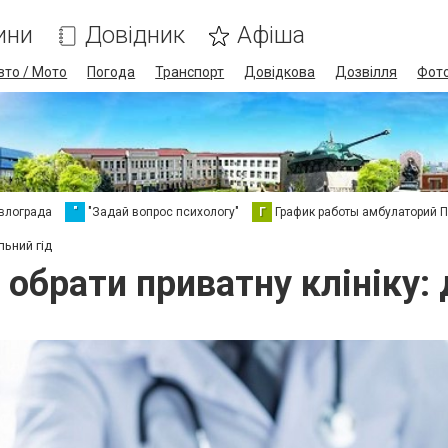
ини
Довідник
Афіша
вто / Мото
Погода
Транспорт
Довідкова
Дозвілля
Фот
влограда
"
"Задай вопрос психологу"
Г
График работы амбулаторий 
льний гід
 обрати приватну клініку: 