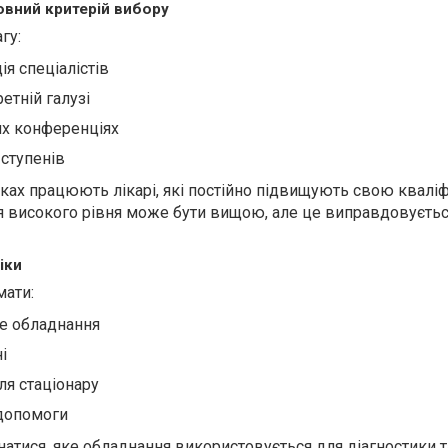
ловний критерій вибору
гу:
ія спеціалістів
етній галузі
их конференціях
 ступенів
іках працюють лікарі, які постійно підвищують свою кваліф
ця високого рівня може бути вищою, але це виправдовуєтьс
іки
мати:
не обладнання
і
ля стаціонару
 допомоги
натися, яке обладнання використовується для діагностики т