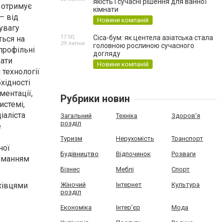
якість і сучасні рішення для ванної
 отримує
кімнати
– від
Новини компаній
увагу
17:00,
Cica-бум: як центела азіатська стала
ться на
29 липня
головною рослиною сучасного
профільні
догляду
дати
Новини компаній
 технології
хідності
ментації,
Рубрики новин
истемі,
іаліста
Загальний
Техніка
Здоров'я
розділ
е
Туризм
Нерухомість
Транспорт
ної
Будівництво
Відпочинок
Розваги
риманням
Бізнес
Меблі
Спорт
Жіночий
Інтернет
Культура
ахівцями
розділ
Економіка
Інтер'єр
Мода