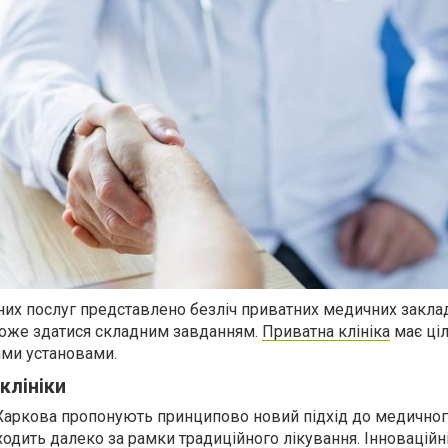
их послуг представлено безліч приватних медичних закладі
може здатися складним завданням.
Приватна клініка
має ціл
ми установами.
клініки
и Харкова пропонують принципово новий підхід до медично
одить далеко за рамки традиційного лікування. Інноваційн