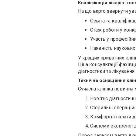
Кваліфікація лікарів: го
На що варто звернути ува
Освіта та кваліфікац
Стаж роботи у конкр
Участь у професійн
Наявність наукових
У кращих приватних клін
Ціна консультації фахів
діагностики та лікування.
Технічне оснащення клін
Сучасна клініка повинна 
Новітнє діагностич
Стерильні операційн
Комфортні палати д
Системи екстреної
Перед записом варто діз