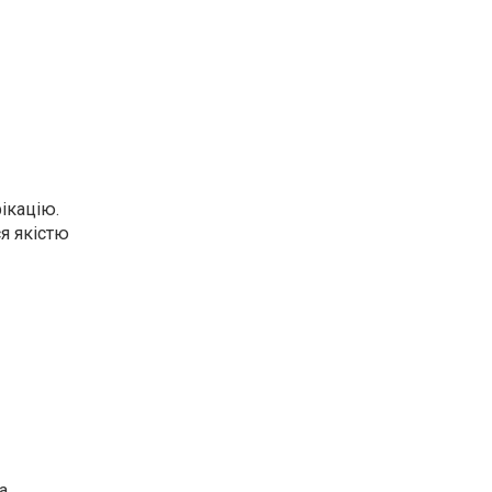
ікацію.
я якістю
а