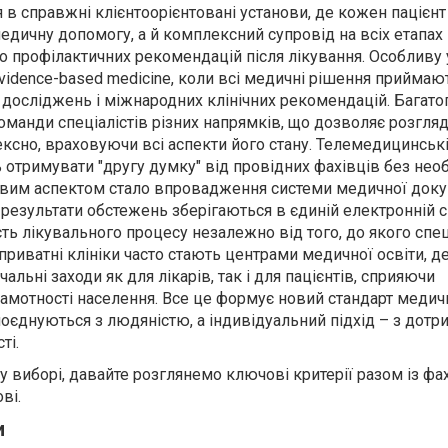
в справжні клієнтоорієнтовані установи, де кожен пацієнт
дичну допомогу, а й комплексний супровід на всіх етапах 
до профілактичних рекомендацій після лікування. Особливу 
idence-based medicine, коли всі медичні рішення приймаю
х досліджень і міжнародних клінічних рекомендацій. Багато
оманди спеціалістів різних напрямків, що дозволяє розгля
ксно, враховуючи всі аспекти його стану. Телемедицинські
отримувати "другу думку" від провідних фахівців без необ
ивим аспектом стало впровадження системи медичної доку
а результати обстежень зберігаються в єдиній електронній с
ь лікувального процесу незалежно від того, до якого спец
 приватні клініки часто стають центрами медичної освіти, д
льні заходи як для лікарів, так і для пацієнтів, сприяючи
мотності населення. Все це формує новий стандарт медич
поєднуються з людяністю, а індивідуальний підхід – з дот
ті.
у виборі, давайте розглянемо ключові критерії разом із ф
ві.
и