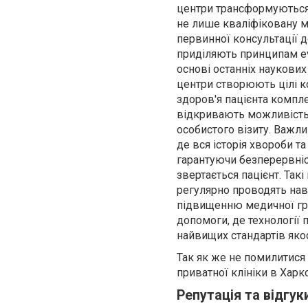
центри трансформуються 
не лише кваліфіковану ме
первинної консультації 
приділяють принципам ev
основі останніх наукови
центри створюють цілі к
здоров'я пацієнта компле
відкривають можливість 
особистого візиту. Важл
де вся історія хвороби т
гарантуючи безперервніст
звертається пацієнт. Такі
регулярно проводять навча
підвищенню медичної гра
допомоги, де технології 
найвищих стандартів якос
Так як же не помилитися 
приватної клініки в Харко
Репутація та відгук