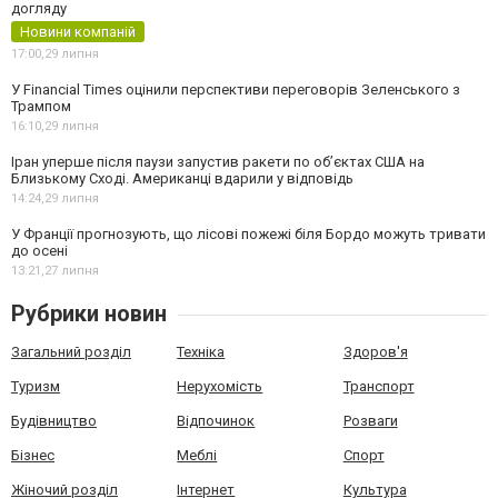
догляду
Новини компаній
17:00,
29 липня
У Financial Times оцінили перспективи переговорів Зеленського з
Трампом
16:10,
29 липня
Іран уперше після паузи запустив ракети по обʼєктах США на
Близькому Сході. Американці вдарили у відповідь
14:24,
29 липня
У Франції прогнозують, що лісові пожежі біля Бордо можуть тривати
до осені
13:21,
27 липня
Рубрики новин
Загальний розділ
Техніка
Здоров'я
Туризм
Нерухомість
Транспорт
Будівництво
Відпочинок
Розваги
Бізнес
Меблі
Спорт
Жіночий розділ
Інтернет
Культура