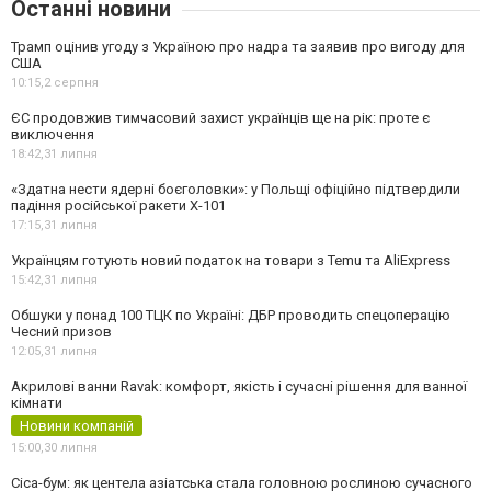
Останні новини
Трамп оцінив угоду з Україною про надра та заявив про вигоду для
США
10:15,
2 серпня
ЄС продовжив тимчасовий захист українців ще на рік: проте є
виключення
18:42,
31 липня
«Здатна нести ядерні боєголовки»: у Польщі офіційно підтвердили
падіння російської ракети Х-101
17:15,
31 липня
Українцям готують новий податок на товари з Temu та AliExpress
15:42,
31 липня
Обшуки у понад 100 ТЦК по Україні: ДБР проводить спецоперацію
Чесний призов
12:05,
31 липня
Акрилові ванни Ravak: комфорт, якість і сучасні рішення для ванної
кімнати
Новини компаній
15:00,
30 липня
Cica-бум: як центела азіатська стала головною рослиною сучасного