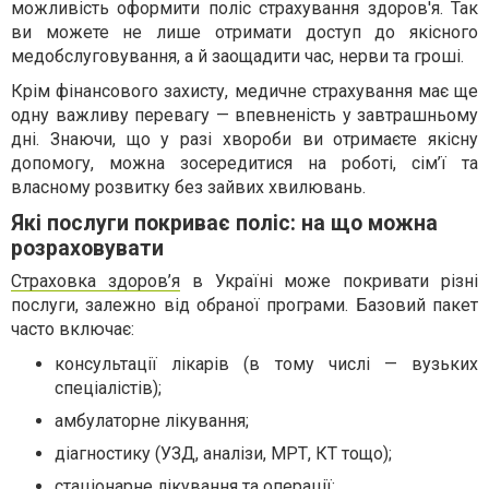
можливість оформити поліс страхування здоров'я. Так
ви можете не лише отримати доступ до якісного
медобслуговування, а й заощадити час, нерви та гроші.
Крім фінансового захисту, медичне страхування має ще
одну важливу перевагу — впевненість у завтрашньому
дні. Знаючи, що у разі хвороби ви отримаєте якісну
допомогу, можна зосередитися на роботі, сім’ї та
власному розвитку без зайвих хвилювань.
Які послуги покриває поліс: на що можна
розраховувати
Страховка здоров’я
в Україні може покривати різні
послуги, залежно від обраної програми. Базовий пакет
часто включає:
консультації лікарів (в тому числі — вузьких
спеціалістів);
амбулаторне лікування;
діагностику (УЗД, аналізи, МРТ, КТ тощо);
стаціонарне лікування та операції;