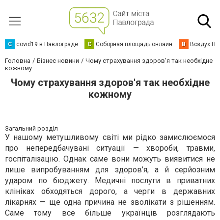
C
covid19 в Павлограде
С
Соборная площадь онлайн
В
Воздух Па
Головна
Бізнес новини
Чому страхування здоров'я так необхідне
кожному
Чому страхування здоров'я так необхідне
кожному
Загальний розділ
У нашому метушливому світі ми рідко замислюємося
про непередбачувані ситуації — хвороби, травми,
госпіталізацію. Однак саме вони можуть виявитися не
лише випробуванням для здоров’я, а й серйозним
ударом по бюджету. Медичні послуги в приватних
клініках обходяться дорого, а черги в державних
лікарнях — ще одна причина не зволікати з рішенням.
Саме тому все більше українців розглядають