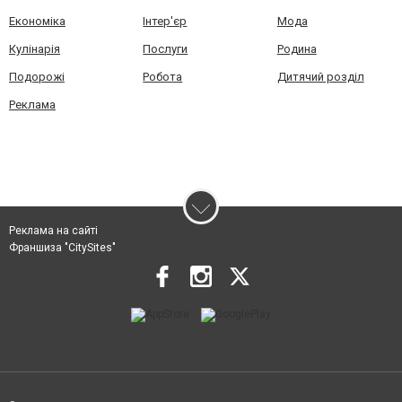
Економіка
Інтер'єр
Мода
Кулінарія
Послуги
Родина
Подорожі
Робота
Дитячий розділ
Реклама
Реклама на сайті
Франшиза "CitySites"