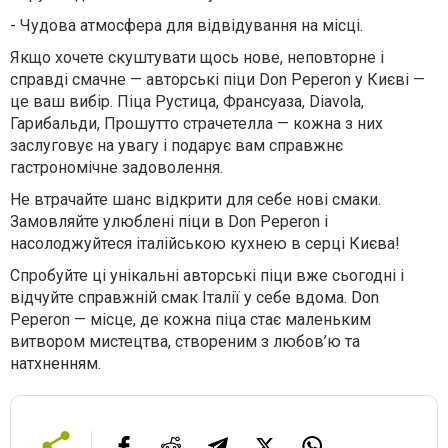
-
Чудова атмосфера для відвідування на місці.
Якщо хочете скуштувати щось нове, неповторне і
справді смачне — авторські піци Don Peperon у Києві —
це ваш вибір. Піца Рустица, Франсуаза, Diavola,
Гарибальди, Прошутто страчетелла — кожна з них
заслуговує на увагу і подарує вам справжнє
гастрономічне задоволення.
Не втрачайте шанс відкрити для себе нові смаки.
Замовляйте улюблені піци в Don Peperon і
насолоджуйтеся італійською кухнею в серці Києва!
Спробуйте ці унікальні авторські піци вже сьогодні і
відчуйте справжній смак Італії у себе вдома. Don
Peperon — місце, де кожна піца стає маленьким
витвором мистецтва, створеним з любов’ю та
натхненням.