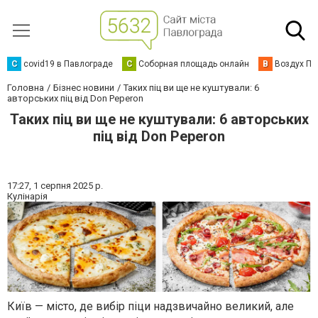
C
covid19 в Павлограде
С
Соборная площадь онлайн
В
Воздух Па
Головна
Бізнес новини
Таких піц ви ще не куштували: 6
авторських піц від Don Peperon
Таких піц ви ще не куштували: 6 авторських
піц від Don Peperon
17:27,
1 серпня 2025 р.
Кулінарія
Київ — місто, де вибір піци надзвичайно великий, але