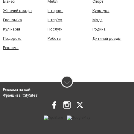
Бізнес
Меблі
Спорт
Жіночий розділ
Інтернет
Культура
Економіка
Інтер'єр
Мода
Кулінарія
Послуги
Родина
Подорожі
Робота
Дитячий розділ
Реклама
Реклама на сайті
Франшиза "CitySites"