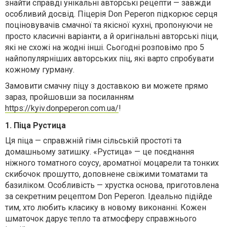
знайти справді унікальні авторські рецепти — завжди
особливий досвід. Піцерія Don Peperon підкорює серця
поціновувачів смачної та якісної кухні, пропонуючи не
просто класичні варіанти, а й оригінальні авторські піци,
які не схожі на жодні інші. Сьогодні розповімо про 5
найпопулярніших авторських піц, які варто спробувати
кожному гурману.
Замовити смачну піцу з доставкою ви можете прямо
зараз, пройшовши за посиланням
https://kyiv.donpeperon.com.ua/
!
1. Піца Рустица
Ця піца — справжній гімн сільській простоті та
домашньому затишку. «Рустица» — це поєднання
ніжного томатного соусу, ароматної моцарели та тонких
скибочок прошутто, доповнене свіжими томатами та
базиліком. Особливість — хрустка основа, приготовлена
за секретним рецептом Don Peperon. Ідеально підійде
тим, хто любить класику в новому виконанні. Кожен
шматочок дарує тепло та атмосферу справжнього