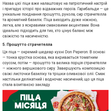
Назва цієї піци вже налаштовує на патріотичний настрій
і пригадує історії про відважних героїв. Гарибальди — це
унікальне поєднання прошутто, рукола, сир страчетелла
та ароматний базилік. Піца виходить дуже ніжною,
легка, але з яскравими смаковими акцентами. Вона
ідеально підходить для тих, хто цінує баланс між
свіжістю та насиченістю.
5. Прошутто страчетелла
Ця піца — окремий шедевр кухні Don Peperon. В основі
— тонка хрустка основа, яка вкривається томатним
соусом, потім — прошутто та велика порція страчетелли
— ніжного вершкового сиру. Завершують композицію
свіжі листочки базиліку та трішки оливкової олії. Смак
настільки делікатний і водночас насичений, що ця піца
стала візитівкою закладу.