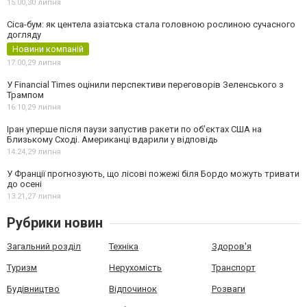
15:00,
30 липня
Cica-бум: як центела азіатська стала головною рослиною сучасного
догляду
Новини компаній
17:00,
29 липня
У Financial Times оцінили перспективи переговорів Зеленського з
Трампом
16:10,
29 липня
Іран уперше після паузи запустив ракети по обʼєктах США на
Близькому Сході. Американці вдарили у відповідь
14:24,
29 липня
У Франції прогнозують, що лісові пожежі біля Бордо можуть тривати
до осені
13:21,
27 липня
Рубрики новин
Загальний розділ
Техніка
Здоров'я
Туризм
Нерухомість
Транспорт
Будівництво
Відпочинок
Розваги