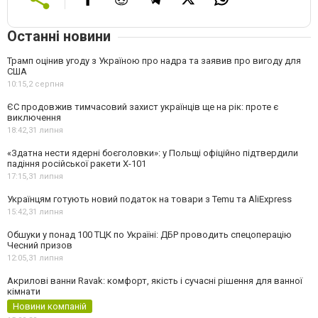
Останні новини
Трамп оцінив угоду з Україною про надра та заявив про вигоду для
США
10:15,
2 серпня
ЄС продовжив тимчасовий захист українців ще на рік: проте є
виключення
18:42,
31 липня
«Здатна нести ядерні боєголовки»: у Польщі офіційно підтвердили
падіння російської ракети Х-101
17:15,
31 липня
Українцям готують новий податок на товари з Temu та AliExpress
15:42,
31 липня
Обшуки у понад 100 ТЦК по Україні: ДБР проводить спецоперацію
Чесний призов
12:05,
31 липня
Акрилові ванни Ravak: комфорт, якість і сучасні рішення для ванної
кімнати
Новини компаній