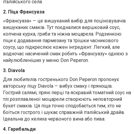
італійського села.
2. Піца Франсуаза
«Франсуаза» — це вишуканий вибір для поціновувачів
вишуканих смаків. Тут поєдналися вершковий соус,
копчена курка, гриби та ніжна моцарела. Родзинкою
піци є додавання пармезану та трішки часникового
соусу, що підкреслює кожен інгредієнт. Легкий, але
водночас насичений смак робить «Франсуазу» однією з
найулюбленіших у меню Don Peperon.
3. Diavola
Для любителів гостренького Don Peperon пропонує
авторську піцу Diavola — вибух смаку і прянощів.
Гострий салямі, пряні перці та яскравий томатний соус на
тлі розплавленої моцарели створюють неповторний
букет смаків. Ця піца точно сподобається тим, хто не
боїться гострого і шукає справжній італійський драйв.
Ідеальна до келиха червоного вина або пива.
4. Гарибальди