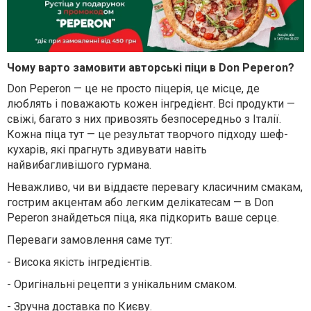
Чому варто замовити авторські піци в Don Peperon?
Don Peperon — це не просто піцерія, це місце, де
люблять і поважають кожен інгредієнт. Всі продукти —
свіжі, багато з них привозять безпосередньо з Італії.
Кожна піца тут — це результат творчого підходу шеф-
кухарів, які прагнуть здивувати навіть
найвибагливішого гурмана.
Неважливо, чи ви віддаєте перевагу класичним смакам,
гострим акцентам або легким делікатесам — в Don
Peperon знайдеться піца, яка підкорить ваше серце.
Переваги замовлення саме тут:
-
Висока якість інгредієнтів.
-
Оригінальні рецепти з унікальним смаком.
-
Зручна доставка по Києву.