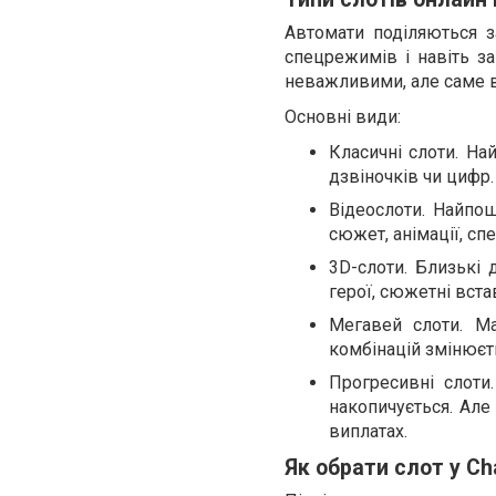
Автомати поділяються за
спецрежимів і навіть за
неважливими, але саме в
Основні види:
Класичні слоти. На
дзвіночків чи цифр.
Відеослоти. Найпо
сюжет, анімації, с
3D-слоти. Близькі 
герої, сюжетні вста
Мегавей слоти. Ма
комбінацій змінюєт
Прогресивні слоти
накопичується. Але
виплатах.
Як обрати слот у C