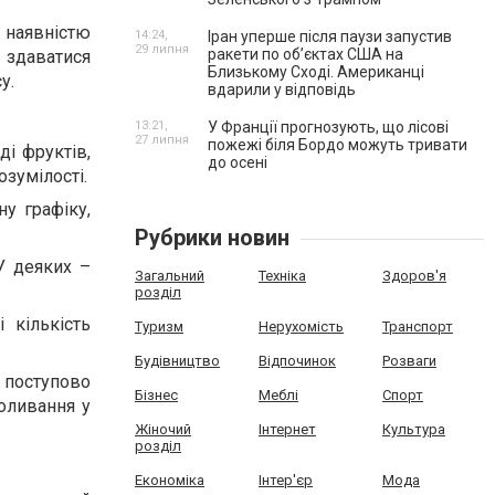
 наявністю
14:24,
Іран уперше після паузи запустив
29 липня
ракети по обʼєктах США на
ь здаватися
Близькому Сході. Американці
у.
вдарили у відповідь
13:21,
У Франції прогнозують, що лісові
27 липня
пожежі біля Бордо можуть тривати
ді фруктів,
до осені
озумілості.
у графіку,
Рубрики новин
У деяких –
Загальний
Техніка
Здоров'я
розділ
 кількість
Туризм
Нерухомість
Транспорт
Будівництво
Відпочинок
Розваги
 поступово
Бізнес
Меблі
Спорт
коливання у
Жіночий
Інтернет
Культура
розділ
Економіка
Інтер'єр
Мода