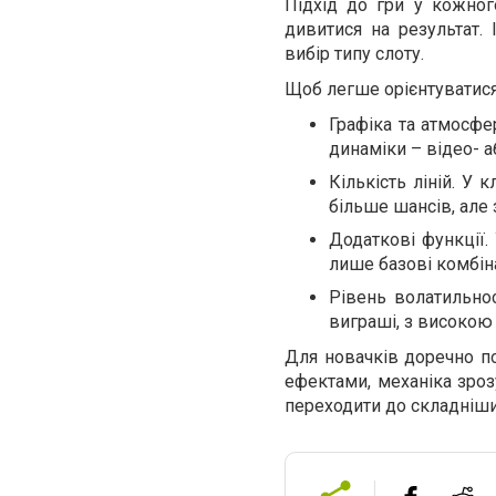
Підхід до гри у кожног
дивитися на результат.
вибір типу слоту.
Щоб легше орієнтуватися,
Графіка та атмосфе
динаміки – відео- а
Кількість ліній. У 
більше шансів, але 
Додаткові функції. 
лише базові комбіна
Рівень волатильнос
виграші, з високою 
Для новачків доречно по
ефектами, механіка зроз
переходити до складніши