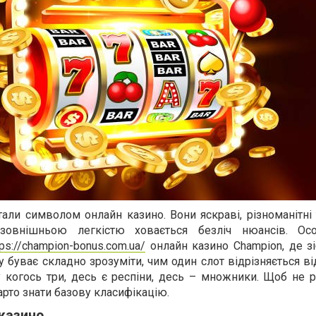
тали символом онлайн казино. Вони яскраві, різноманітні 
 зовнішньою легкістю ховається безліч нюансів. Ос
tps://champion-bonus.com.ua/
онлайн казино Champion, де зі
ку буває складно зрозуміти, чим один слот відрізняється ві
 у когось три, десь є респіни, десь – множники. Щоб не 
арто знати базову класифікацію.
 казино