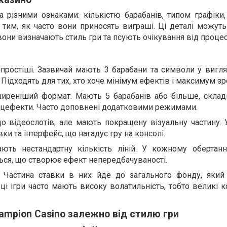
 різними ознаками: кількістю барабанів, типом графіки,
 тим, як часто вони приносять виграші. Ці деталі можут
они визначають стиль гри та псують очікування від процес
йпростіші. Зазвичай мають 3 барабани та символи у вигля
 Підходять для тих, хто хоче мінімум ефектів і максимум зр
ширеніший формат. Мають 5 барабанів або більше, складн
пецефекти. Часто доповнені додатковими режимами.
до відеослотів, але мають покращену візуальну частину. 
вки та інтерфейс, що нагадує гру на консолі.
ють нестандартну кількість ліній. У кожному обертанні
ься, що створює ефект непередбачуваності.
. Частина ставки в них йде до загального фонду, який
 ці ігри часто мають високу волатильність, тобто великі 
hampion Casino залежно від стилю гри