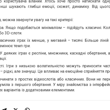
о користувача вланий. Хтось хоче просто натискати одн
 Інші шукають глибші емоції, сюжет, динаміку. Від цьог
 можна звернути увагу на такі критерії:
ра. Якщо подобається мінімалізм – підійдуть класичні. Ко
бо 3D-слоти.
класичних іграх їх менше, у мегавей – тисячі. Більше ліній
змінює темп гри.
У деяких іграх є респіни, множники, каскадні обертання, 
ції.
ті. Ігри з низькою волатильністю можуть приносити част
– рідкі, але значущі. Це впливає на емоційне сприйняття пр
чинати з простих відеослотів або класичних. Вони не пе
уміла з першого обертання. У міру знайомства з інтерфе
х варіантів із додатковими елементами.