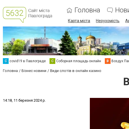
Головна
Нов
Карта міста
Нерухомість
А
C
covid19 в Павлограде
С
Соборная площадь онлайн
В
Воздух Па
Головна
Бізнес новини
Види слотів в онлайн казино
В
1
4
:
1
8
,
1
1
б
е
р
е
з
н
я
2
0
2
4
р
.