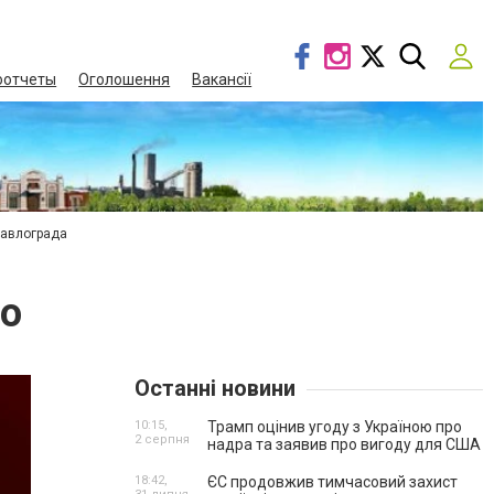
оотчеты
Оголошення
Вакансії
Павлограда
но
Останні новини
10:15,
Трамп оцінив угоду з Україною про
2 серпня
надра та заявив про вигоду для США
18:42,
ЄС продовжив тимчасовий захист