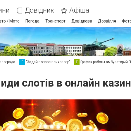
ини
Довідник
Афіша
вто / Мото
Погода
Транспорт
Довідкова
Дозвілля
Фот
влограда
"
"Задай вопрос психологу"
Г
График работы амбулаторий 
иди слотів в онлайн кази