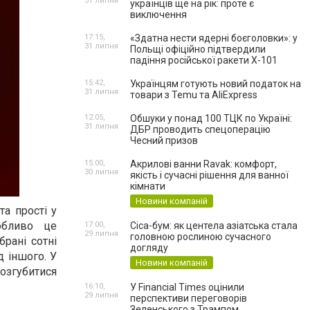
31 липня
українців ще на рік: проте є
виключення
17:15,
«Здатна нести ядерні боєголовки»: у
31 липня
Польщі офіційно підтвердили
падіння російської ракети Х-101
15:42,
Українцям готують новий податок на
31 липня
товари з Temu та AliExpress
12:05,
Обшуки у понад 100 ТЦК по Україні:
31 липня
ДБР проводить спецоперацію
Чесний призов
15:00,
Акрилові ванни Ravak: комфорт,
30 липня
якість і сучасні рішення для ванної
кімнати
Новини компаній
та прості у
обливо це
17:00,
Cica-бум: як центела азіатська стала
29 липня
головною рослиною сучасного
брані сотні
догляду
д іншого. У
Новини компаній
розгубитися
16:10,
У Financial Times оцінили
29 липня
перспективи переговорів
Зеленського з Трампом