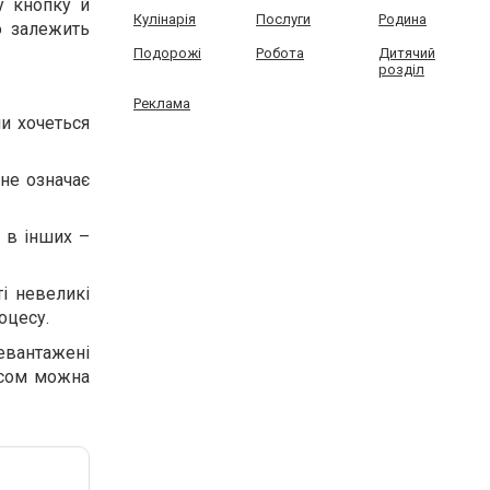
у кнопку й
Кулінарія
Послуги
Родина
о залежить
Подорожі
Робота
Дитячий
розділ
Реклама
ли хочеться
 не означає
а в інших –
і невеликі
оцесу.
ревантажені
йсом можна