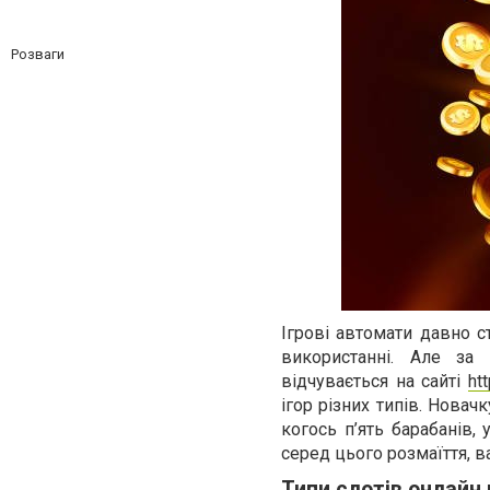
Розваги
Ігрові автомати давно с
використанні. Але за
відчувається на сайті
ht
ігор різних типів. Новач
когось п’ять барабанів,
серед цього розмаїття, в
Типи слотів онлайн