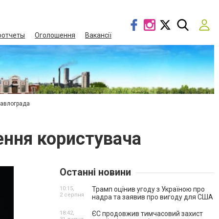
оотчеты
Оголошення
Вакансії
Павлограда
ення користувача
Останні новини
10:15,
Трамп оцінив угоду з Україною про
2 серпня
надра та заявив про вигоду для США
18:42,
ЄС продовжив тимчасовий захист