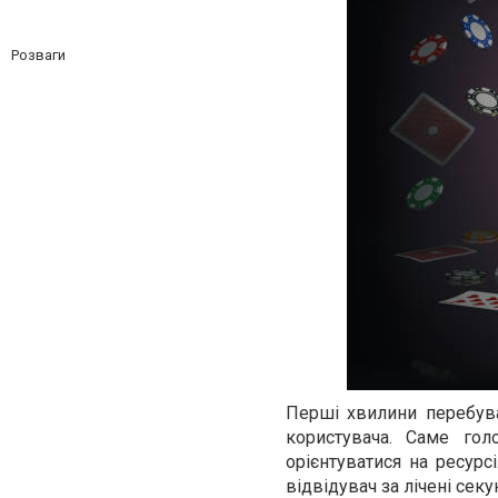
Розваги
Перші хвилини перебува
користувача. Саме го
орієнтуватися на ресурс
відвідувач за лічені сек