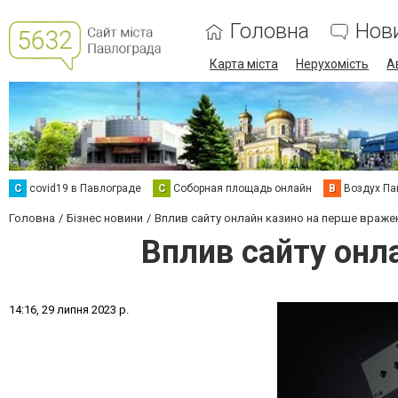
Головна
Нов
Карта міста
Нерухомість
А
C
covid19 в Павлограде
С
Соборная площадь онлайн
В
Воздух Па
Головна
Бізнес новини
Вплив сайту онлайн казино на перше враже
Вплив сайту онл
1
4
:
1
6
,
2
9
л
и
п
н
я
2
0
2
3
р
.