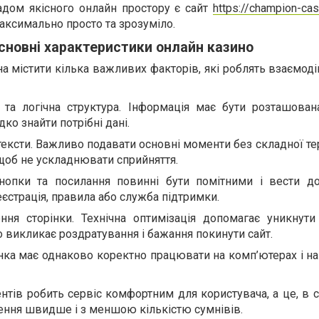
адом якісного онлайн простору є сайт
https://champion-cas
аксимально просто та зрозуміло.
сновні характеристики онлайн казино
а містити кілька важливих факторів, які роблять взаємод
 та логічна структура. Інформація має бути розташован
ко знайти потрібні дані.
 тексти. Важливо подавати основні моменти без складної тер
щоб не ускладнювати сприйняття.
 Кнопки та посилання повинні бути помітними і вести д
реєстрація, правила або служба підтримки.
ня сторінки. Технічна оптимізація допомагає уникнути
о викликає роздратування і бажання покинути сайт.
інка має однаково коректно працювати на комп’ютерах і н
ентів робить сервіс комфортним для користувача, а це, в 
ення швидше і з меншою кількістю сумнівів.