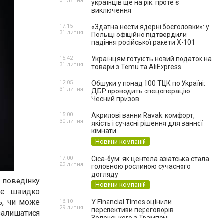
31 липня
українців ще на рік: проте є
виключення
17:15,
«Здатна нести ядерні боєголовки»: у
31 липня
Польщі офіційно підтвердили
падіння російської ракети Х-101
15:42,
Українцям готують новий податок на
31 липня
товари з Temu та AliExpress
12:05,
Обшуки у понад 100 ТЦК по Україні:
31 липня
ДБР проводить спецоперацію
Чесний призов
15:00,
Акрилові ванни Ravak: комфорт,
30 липня
якість і сучасні рішення для ванної
кімнати
Новини компаній
17:00,
Cica-бум: як центела азіатська стала
29 липня
головною рослиною сучасного
догляду
 поведінку
Новини компаній
ає швидко
ть, чи може
16:10,
У Financial Times оцінили
29 липня
перспективи переговорів
 залишатися
Зеленського з Трампом