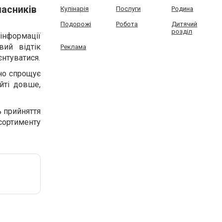
ласників
Кулінарія
Послуги
Родина
Подорожі
Робота
Дитячий
розділ
інформації
ий відтік
Реклама
єнтуватися.
ьно спрощує
йті довше,
ь прийняття
асортименту