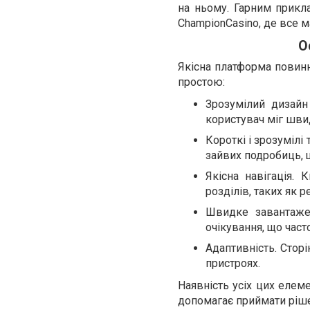
на ньому. Гарним прикл
ChampionCasino, де все м
О
Якісна платформа повинн
простою:
Зрозумілий дизайн
користувач міг швид
Короткі і зрозумілі
зайвих подробиць, 
Якісна навігація.
розділів, таких як 
Швидке завантажен
очікування, що част
Адаптивність. Стор
пристроях.
Наявність усіх цих елем
допомагає приймати ріш