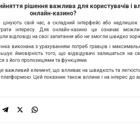
ийняття рішення важлива для користувачів і в
онлайн-казино?
і цінують свій час, а складний інтерфейс або надлишок 
рати інтересу. Для онлайн-казино це означає можлив
йшли відповіді на свої запитання або не змогли швидко зорі
рінка виконана з урахуванням потреб гравців і максимал
ьшує ймовірність того, що відвідувачі залишаться на са
я з його пропозиціями та функціями.
 це важливий елемент, що впливає на швидкість та легкіст
 платформою. Цей показник також вплине і на інтерес до 