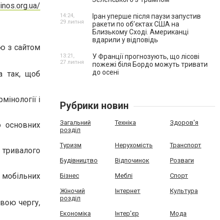
inos.org.ua/
14:24,
Іран уперше після паузи запустив
29 липня
ракети по обʼєктах США на
Близькому Сході. Американці
вдарили у відповідь
ію з сайтом
13:21,
У Франції прогнозують, що лісові
27 липня
пожежі біля Бордо можуть тривати
до осені
а так, щоб
мінології і
Рубрики новин
Загальний
Техніка
Здоров'я
о основних
розділ
Туризм
Нерухомість
Транспорт
 тривалого
Будівництво
Відпочинок
Розваги
а мобільних
Бізнес
Меблі
Спорт
Жіночий
Інтернет
Культура
розділ
свою чергу,
Економіка
Інтер'єр
Мода