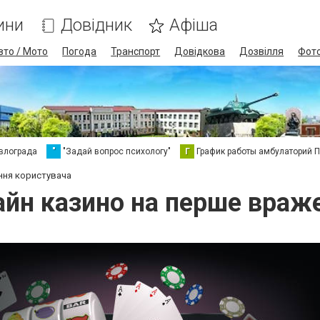
ини
Довідник
Афіша
вто / Мото
Погода
Транспорт
Довідкова
Дозвілля
Фот
влограда
"
"Задай вопрос психологу"
Г
График работы амбулаторий 
ння користувача
айн казино на перше враж