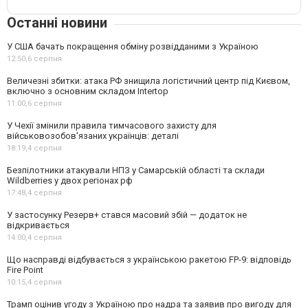
Останні новини
У США бачать покращення обміну розвідданими з Україною
12:50,
6 серпня
Величезні збитки: атака РФ знищила логістичний центр під Києвом,
включно з основним складом Intertop
11:00,
6 серпня
У Чехії змінили правила тимчасового захисту для
військовозобов'язаних українців: деталі
18:19,
4 серпня
Безпілотники атакували НПЗ у Самарській області та склади
Wildberries у двох регіонах рф
17:48,
4 серпня
У застосунку Резерв+ стався масовий збій — додаток не
відкривається
14:00,
4 серпня
Що насправді відбувається з українською ракетою FP-9: відповідь
Fire Point
10:15,
4 серпня
Трамп оцінив угоду з Україною про надра та заявив про вигоду для