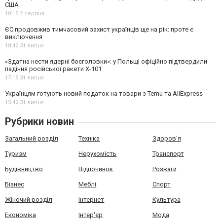
США
10:15,
2 серпня
ЄС продовжив тимчасовий захист українців ще на рік: проте є
виключення
18:42,
31 липня
«Здатна нести ядерні боєголовки»: у Польщі офіційно підтвердили
падіння російської ракети Х-101
17:15,
31 липня
Українцям готують новий податок на товари з Temu та AliExpress
15:42,
31 липня
Рубрики новин
Загальний розділ
Техніка
Здоров'я
Туризм
Нерухомість
Транспорт
Будівництво
Відпочинок
Розваги
Бізнес
Меблі
Спорт
Жіночий розділ
Інтернет
Культура
Економіка
Інтер'єр
Мода