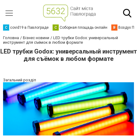
C
covid19 в Павлограде
С
Соборная площадь онлайн
В
Воздух Па
Головна
Бізнес новини
LED трубки Godox: универсальный
инструмент для съёмок в любом формате
LED трубки Godox: универсальный инструмент
для съёмок в любом формате
Загальний розділ