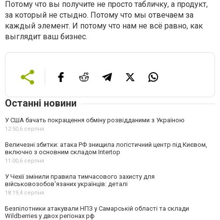
Потому что вы получите не просто табличку, а продукт,
за который не стыдно. Потому что мы отвечаем за
каждый элемент. И потому что нам не всё равно, как
выглядит ваш бизнес.
Останні новини
У США бачать покращення обміну розвідданими з Україною
12:50,
6 серпня
Величезні збитки: атака РФ знищила логістичний центр під Києвом,
включно з основним складом Intertop
11:00,
6 серпня
У Чехії змінили правила тимчасового захисту для
військовозобов'язаних українців: деталі
18:19,
4 серпня
Безпілотники атакували НПЗ у Самарській області та склади
Wildberries у двох регіонах рф