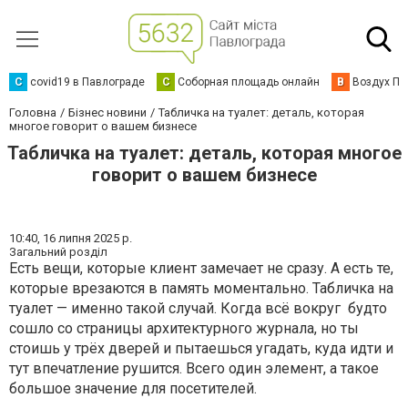
C
covid19 в Павлограде
С
Соборная площадь онлайн
В
Воздух Па
Головна
Бізнес новини
Табличка на туалет: деталь, которая
многое говорит о вашем бизнесе
Табличка на туалет: деталь, которая многое
говорит о вашем бизнесе
10:40,
16 липня 2025 р.
Загальний розділ
Есть вещи, которые клиент замечает не сразу. А есть те,
которые врезаются в память моментально. Табличка на
туалет — именно такой случай. Когда всё вокруг будто
сошло со страницы архитектурного журнала, но ты
стоишь у трёх дверей и пытаешься угадать, куда идти и
тут впечатление рушится. Всего один элемент, а такое
большое значение для посетителей.