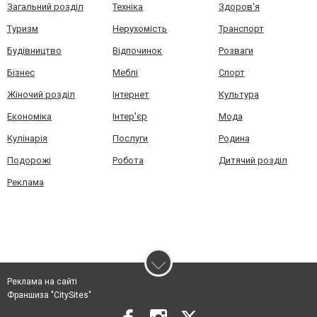
Загальний розділ
Техніка
Здоров'я
Туризм
Нерухомість
Транспорт
Будівництво
Відпочинок
Розваги
Бізнес
Меблі
Спорт
Жіночий розділ
Інтернет
Культура
Економіка
Інтер'єр
Мода
Кулінарія
Послуги
Родина
Подорожі
Робота
Дитячий розділ
Реклама
Реклама на сайті
Франшиза "CitySites"