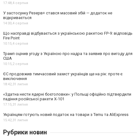
17:48,
4 серпня
У застосунку Резерв+ стався масовий збій — додаток не
відкривається
14:00,
4 серпня
Що насправді відбувається з українською ракетою FP-9: відповідь
Fire Point
10:15,
4 серпня
Трамп оцінив угоду з Україною про надра та заявив про вигоду для
США
10:15,
2 серпня
ЄС продовжив тимчасовий захист українців ще на рік: проте є
виключення
18:42,
31 липня
«Здатна нести ядерні боєголовки»: у Польщі офіційно підтвердили
падіння російської ракети Х-101
17:15,
31 липня
Українцям готують новий податок на товари з Temu та AliExpress
15:42,
31 липня
Рубрики новин