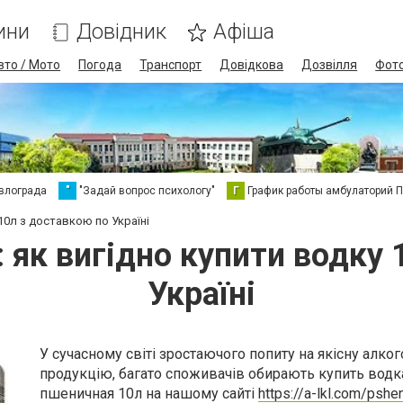
ини
Довідник
Афіша
вто / Мото
Погода
Транспорт
Довідкова
Дозвілля
Фот
влограда
"
"Задай вопрос психологу"
Г
График работы амбулаторий 
10л з доставкою по Україні
 як вигідно купити водку 
Україні
У сучасному світі зростаючого попиту на якісну алко
продукцію, багато споживачів обирають купить водк
пшеничная 10л на нашому сайті
https://a-lkl.com/pshen