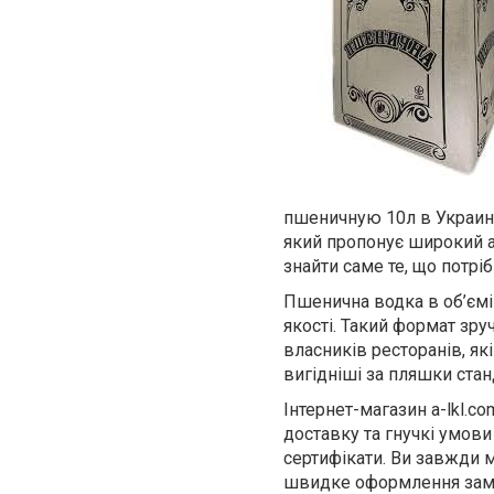
пшеничную 10л в Украине
який пропонує широкий ас
знайти саме те, що потріб
Пшенична водка в об’ємі 
якості. Такий формат зру
власників ресторанів, як
вигідніші за пляшки стан
Інтернет-магазин
a-lkl.co
доставку та гнучкі умови 
сертифікати. Ви завжди м
швидке оформлення замов