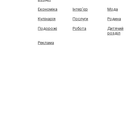
Економіка
Інтер'єр
Мода
Кулінарія
Послуги
Родина
Подорожі
Робота
Дитячий
розділ
Реклама