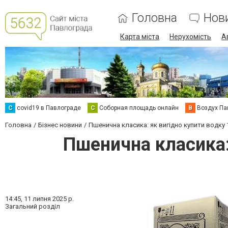
Головна
Нов
Карта міста
Нерухомість
А
C
covid19 в Павлограде
С
Соборная площадь онлайн
В
Воздух Па
Головна
Бізнес новини
Пшенична класика: як вигідно купити водку 
Пшенична класика:
14:45,
11 липня 2025 р.
Загальний розділ