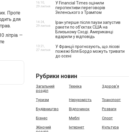
16:10,
У Financial Times оцінили
29 липня
перспективи переговорів
их. Проте
Зеленського з Трампом
одить для
14:24,
Іран уперше після паузи запустив
трав.
29 липня
ракети по обʼєктах США на
Близькому Сході. Американці
0 літрів —
вдарили у відповідь
те
13:21,
У Франції прогнозують, що лісові
27 липня
пожежі біля Бордо можуть тривати
до осені
Рубрики новин
Загальний
Техніка
Здоров'я
розділ
Туризм
Нерухомість
Транспорт
Будівництво
Відпочинок
Розваги
Бізнес
Меблі
Спорт
Жіночий
Інтернет
Культура
розділ