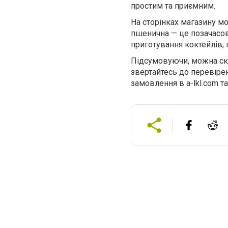
простим та приємним.
На сторінках магазину мо
пшенична — це позачасови
приготування коктейлів, 
Підсумовуючи, можна сказ
звертайтесь до перевіре
замовлення в
a-lkl.com
та