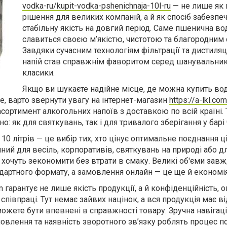
vodka-ru/kupit-vodka-pshenichnaja-10l-ru
— не лише як 
рішення для великих компаній, а й як спосіб забезпе
стабільну якість на довгий період. Саме пшенична во
славиться своєю м’якістю, чистотою та благородним
Завдяки сучасним технологіям фільтрації та дистиляці
напій став справжнім фаворитом серед шанувальник
класики.
Якщо ви шукаєте надійне місце, де можна купить во
, варто звернути увагу на інтернет-магазин
https://a-lkl.co
ортимент алкогольних напоїв з доставкою по всій країні. 
но: як для святкувань, так і для тривалого зберігання у барі 
10 літрів — це вибір тих, хто цінує оптимальне поєднання ці
чний для весіль, корпоративів, святкувань на природі або д
і хочуть зекономити без втрати в смаку. Великі об'єми зав
дартного формату, а замовлення онлайн — це ще й економія
m
гарантує не лише якість продукції, а й конфіденційність, 
співпраці. Тут немає зайвих націнок, а вся продукція має в
ожете бути впевнені в справжності товару. Зручна навігаці
лення та наявність зворотного зв’язку роблять процес п