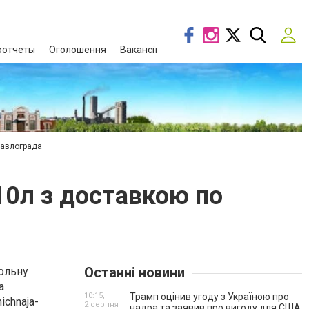
оотчеты
Оголошення
Вакансії
Павлограда
10л з доставкою по
Останні новини
гольну
а
10:15,
Трамп оцінив угоду з Україною про
ichnaja-
2 серпня
надра та заявив про вигоду для США