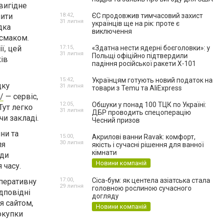
вигідне
чити
18:42,
ЄС продовжив тимчасовий захист
31 липня
українців ще на рік: проте є
дка
виключення
 смаком.
ї, цей
17:15,
«Здатна нести ядерні боєголовки»: у
31 липня
Польщі офіційно підтвердили
ів
падіння російської ракети Х-101
15:42,
Українцям готують новий податок на
дку
31 липня
товари з Temu та AliExpress
m/
— сервіс,
12:05,
Обшуки у понад 100 ТЦК по Україні:
Тут легко
31 липня
ДБР проводить спецоперацію
чи закладі.
Чесний призов
ни та
15:00,
Акрилові ванни Ravak: комфорт,
30 липня
ля
якість і сучасні рішення для ванної
кімнати
жди
Новини компаній
 часу.
17:00,
Cica-бум: як центела азіатська стала
оперативну
29 липня
головною рослиною сучасного
ідповідні
догляду
я сайтом,
Новини компаній
окупки