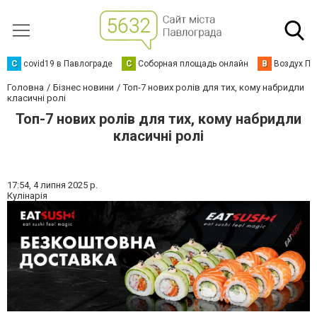
C
covid19 в Павлограде
С
Соборная площадь онлайн
В
Воздух Па
Головна
Бізнес новини
Топ-7 нових ролів для тих, кому набридли
класичні ролі
Топ-7 нових ролів для тих, кому набридли
класичні ролі
17:54,
4 липня 2025 р.
Кулінарія