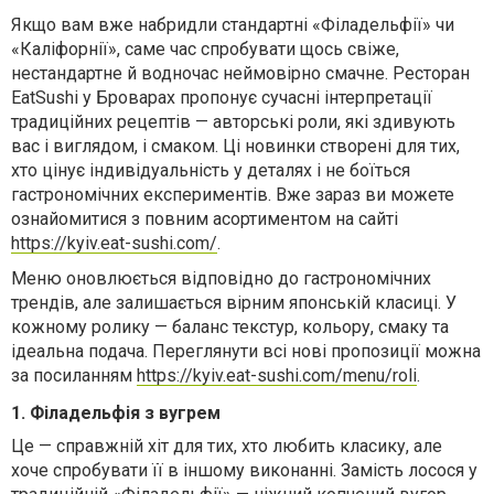
Якщо вам вже набридли стандартні «Філадельфії» чи
«Каліфорнії», саме час спробувати щось свіже,
нестандартне й водночас неймовірно смачне. Ресторан
EatSushi у Броварах пропонує сучасні інтерпретації
традиційних рецептів — авторські роли, які здивують
вас і виглядом, і смаком. Ці новинки створені для тих,
хто цінує індивідуальність у деталях і не боїться
гастрономічних експериментів. Вже зараз ви можете
ознайомитися з повним асортиментом на сайті
https://kyiv.eat-sushi.com/
.
Меню оновлюється відповідно до гастрономічних
трендів, але залишається вірним японській класиці. У
кожному ролику — баланс текстур, кольору, смаку та
ідеальна подача. Переглянути всі нові пропозиції можна
за посиланням
https://kyiv.eat-sushi.com/menu/roli
.
1. Філадельфія з вугрем
Це — справжній хіт для тих, хто любить класику, але
хоче спробувати її в іншому виконанні. Замість лосося у