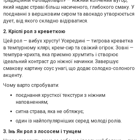
традиційній «Філадельфії» — ніжний копчений вугор,
який надає страві більш насиченого, глибокого смаку. У
поєднанні з вершковим сиром та авокадо утворюється
дует, від якого складно відірватися.
2. Кріспі рол з креветкою
Цей рол — вибух хрусту! Усередині — тигрова креветка
в темпурному клярі, крем-сир та свіжий огірок. Зовні —
темпура-крихта, яка приємно хрумтить і створює
ідеальний контраст до ніжної начинки. Завершує
смакову картину соус унагі, що додає солодко-солоного
акценту.
Чому варто спробувати:
поєднання хрусткої текстури з ніжним
наповненням;
ситна страва, яка не обтяжує;
один із найпопулярніших серед молоді ролів.
3. Інь Ян рол з лососем і тунцем