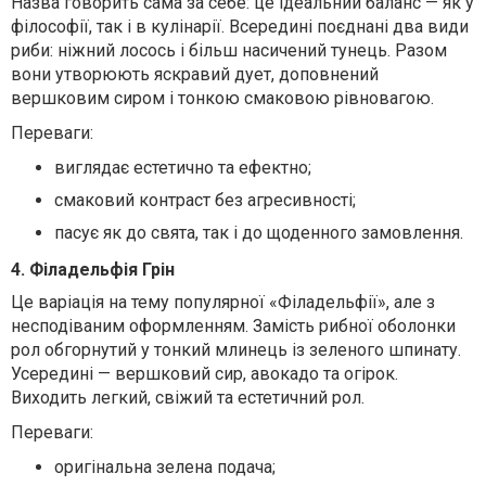
Назва говорить сама за себе: це ідеальний баланс — як у
філософії, так і в кулінарії. Всередині поєднані два види
риби: ніжний лосось і більш насичений тунець. Разом
вони утворюють яскравий дует, доповнений
вершковим сиром і тонкою смаковою рівновагою.
Переваги:
виглядає естетично та ефектно;
смаковий контраст без агресивності;
пасує як до свята, так і до щоденного замовлення.
4. Філадельфія Грін
Це варіація на тему популярної «Філадельфії», але з
несподіваним оформленням. Замість рибної оболонки
рол обгорнутий у тонкий млинець із зеленого шпинату.
Усередині — вершковий сир, авокадо та огірок.
Виходить легкий, свіжий та естетичний рол.
Переваги:
оригінальна зелена подача;