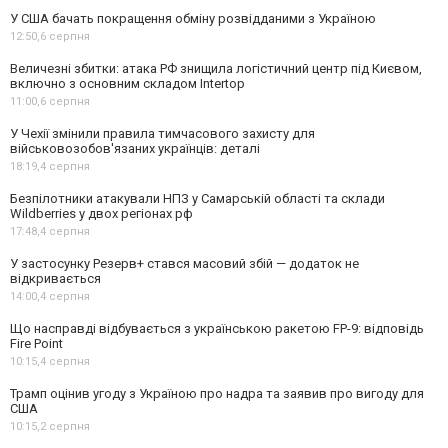
У США бачать покращення обміну розвідданими з Україною
12:50,
6 серпня
Величезні збитки: атака РФ знищила логістичний центр під Києвом,
включно з основним складом Intertop
11:00,
6 серпня
У Чехії змінили правила тимчасового захисту для
військовозобов'язаних українців: деталі
18:19,
4 серпня
Безпілотники атакували НПЗ у Самарській області та склади
Wildberries у двох регіонах рф
17:48,
4 серпня
У застосунку Резерв+ стався масовий збій — додаток не
відкривається
14:00,
4 серпня
Що насправді відбувається з українською ракетою FP-9: відповідь
Fire Point
10:15,
4 серпня
Трамп оцінив угоду з Україною про надра та заявив про вигоду для
США
10:15,
2 серпня