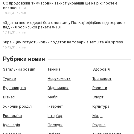
ЄС продовжив тимчасовий захист українців ще на рік: проте є
виключення
18:42,
31 липня
«Здатна нести ядерні боєголовки»: у Польщі офіційно підтвердили
падіння російської ракети Х-101
17:15,
31 липня
Українцям готують новий податок на товари з Temu та AliExpress
15:42,
31 липня
Рубрики новин
Загальний розділ
Техніка
Здоров'я
Туризм
Нерухомість
Транспорт
Будівництво
Відпочинок
Розваги
Бізнес
Меблі
Спорт
Жіночий розділ
Інтернет
Культура
Економіка
Інтер'єр
Мода
Кулінарія
Послуги
Родина