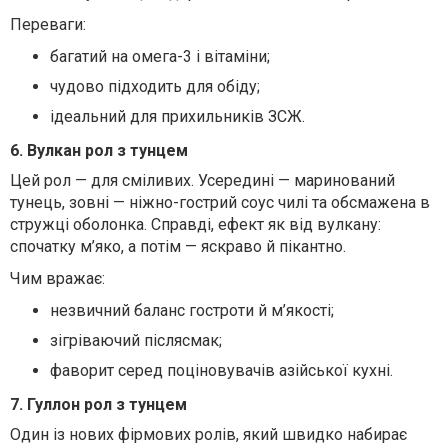
Переваги:
багатий на омега-3 і вітаміни;
чудово підходить для обіду;
ідеальний для прихильників ЗСЖ.
6. Вулкан рол з тунцем
Цей рол — для сміливих. Усередині — маринований
тунець, зовні — ніжно-гострий соус чилі та обсмажена в
стружці оболонка. Справді, ефект як від вулкану:
спочатку м’яко, а потім — яскраво й пікантно.
Чим вражає:
незвичний баланс гостроти й м’якості;
зігріваючий післясмак;
фаворит серед поціновувачів азійської кухні.
7. Гуллон рол з тунцем
Один із нових фірмових ролів, який швидко набирає